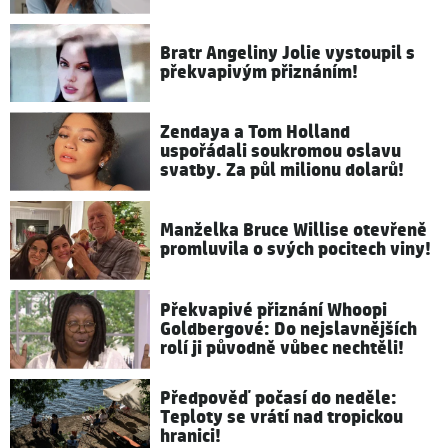
Bratr Angeliny Jolie vystoupil s
překvapivým přiznáním!
Zendaya a Tom Holland
uspořádali soukromou oslavu
svatby. Za půl milionu dolarů!
Manželka Bruce Willise otevřeně
promluvila o svých pocitech viny!
Překvapivé přiznání Whoopi
Goldbergové: Do nejslavnějších
rolí ji původně vůbec nechtěli!
Předpověď počasí do neděle:
Teploty se vrátí nad tropickou
hranici!