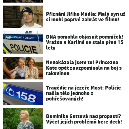
Přiznání Jiřího Mádla: Malý syn už
si mohl poprvé zahrát ve filmu!
DNA pomohla objasnit pomníček!
Vražda v Karlíně se stala před 15
lety
Nedokázala jsem to! Princezna
Kate opět zavzpomínala na boj s
rakovinou
Tragédie na jezeře Most: Policie
našla tělo jednoho z
pohřešovaných!
Dominika Gottová nad propastí?
Výčet jejích problémů bere dech!