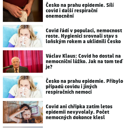
Česko na prahu epidemie. Sílí
covid i další respirační
onemocnění
Covid řádí v populaci, nemocnost
roste. Hygienici srovnali stav s
loňským rokem a uklidnili Česko
Václav Klaus: Covid ho dostal na
nemocniční lůžko. Jak na tom teď
je?
Česko na prahu epidemie. Přibylo
případů covidu i jiných
respiračních nemocí
Covid ani chřipka zatím letos
epidemii nevyvolaly. Počet
nemocných dokonce klesl