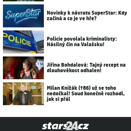
Novinky k návratu SuperStar: Kdy
začíná a co je ve hře?
Policie povolala kriminalisty:
Násilný čin na Valašsku!
Jiřina Bohdalová: Tajný recept na
dlouhověkost odhalen!
Milan Knížák (†86) už se toho
nedočkal! Soud konečně rozhodl,
jak si přál