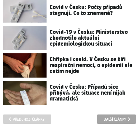
Covid v Česku: Počty případů
stagnují. Co to znamená?
Covid-19 v Česku: Ministerstvo
zhodnotilo aktuální
epidemiologickou situaci
Chřipka i covid. V Česku se šíří
respirační nemoci, o epidemii ale
zatím nejde
Covid v Česku: Případů sice
přibývá, ale situace není nijak
dramatická
PŘEDCHOZÍ ČLÁNKY
DALŠÍ ČLÁNKY