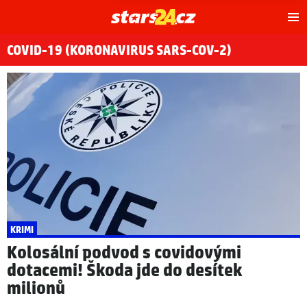
Hl
m
COVID-19 (KORONAVIRUS SARS-COV-2)
KRIMI
Kolosální podvod s covidovými
dotacemi! Škoda jde do desítek
milionů