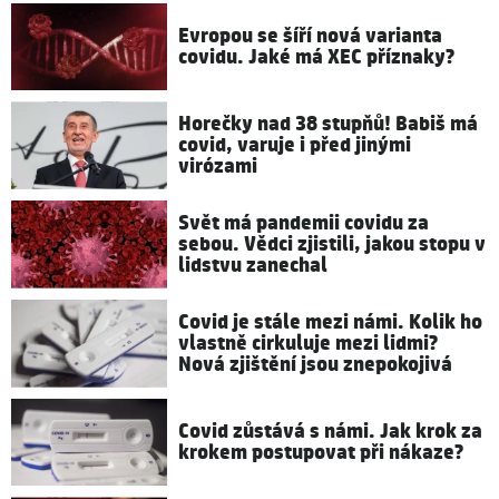
Evropou se šíří nová varianta
covidu. Jaké má XEC příznaky?
Horečky nad 38 stupňů! Babiš má
covid, varuje i před jinými
virózami
Svět má pandemii covidu za
sebou. Vědci zjistili, jakou stopu v
lidstvu zanechal
Covid je stále mezi námi. Kolik ho
vlastně cirkuluje mezi lidmi?
Nová zjištění jsou znepokojivá
Covid zůstává s námi. Jak krok za
krokem postupovat při nákaze?