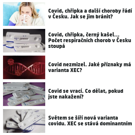
Covid, chřipka a další choroby řádí
v Česku. Jak se jim bránit?
Covid, chřipka, černý kašel...
Počet respiračních chorob v Česku
stoupá
Covid nezmizel. Jaké příznaky má
varianta XEC?
Covid se vrací. Co dělat, pokud
jste nakažení?
Světem se šíří nová varianta
covidu. XEC se stává dominantním