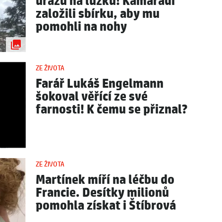
úrazu na lůžku! Kamarádi
založili sbírku, aby mu
pomohli na nohy
ZE ŽIVOTA
Farář Lukáš Engelmann
šokoval věřící ze své
farnosti! K čemu se přiznal?
ZE ŽIVOTA
Martínek míří na léčbu do
Francie. Desítky milionů
pomohla získat i Štíbrová