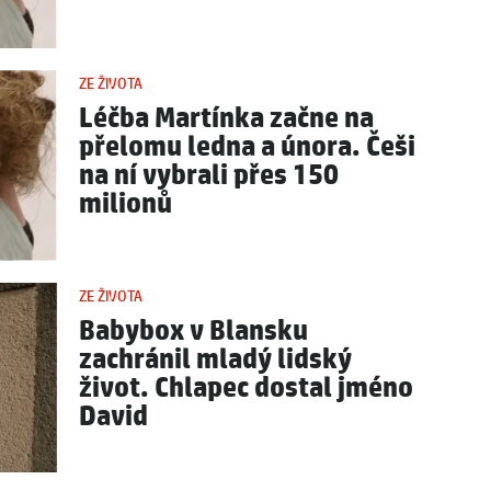
ZE ŽIVOTA
Léčba Martínka začne na
přelomu ledna a února. Češi
na ní vybrali přes 150
milionů
ZE ŽIVOTA
Babybox v Blansku
zachránil mladý lidský
život. Chlapec dostal jméno
David