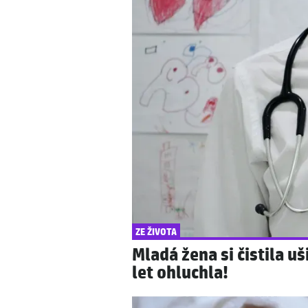
ČESKÉ CELEBRITY
Z DOMOVA
Jakub Štáfek znovu j
Záhada krkonošského 
klapka nového filmu
zjistila!
ZE ŽIVOTA
Mladá žena si čistila u
let ohluchla!