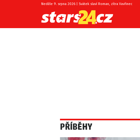
Neděle 9. srpna 2026 | Svátek slaví Roman, zítra Vavřinec
PŘÍBĚHY