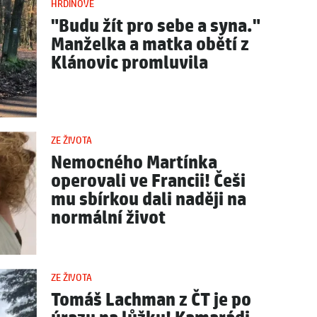
HRDINOVÉ
"Budu žít pro sebe a syna."
Manželka a matka obětí z
Klánovic promluvila
ZE ŽIVOTA
Nemocného Martínka
operovali ve Francii! Češi
mu sbírkou dali naději na
normální život
ZE ŽIVOTA
Tomáš Lachman z ČT je po