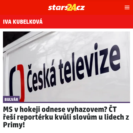
Hl
m
IVA KUBELKOVÁ
BULVÁR
MS v hokeji odnese vyhazovem? ČT
řeší reportérku kvůli slovům u lidech z
Primy!