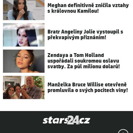
Meghan definitivně zničila vztahy
s královnou Kamilou!
Bratr Angeliny Jolie vystoupil s
překvapivým přiznáním!
Zendaya a Tom Holland
uspořádali soukromou oslavu
svatby. Za půl milionu dolarů!
Manželka Bruce Willise otevřeně
promluvila o svých pocitech viny!