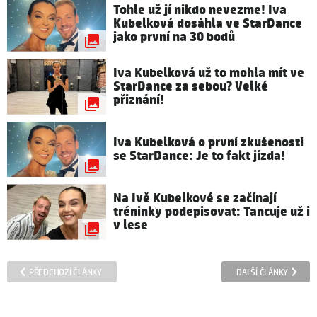
Tohle už jí nikdo nevezme! Iva
Kubelková dosáhla ve StarDance
jako první na 30 bodů
Iva Kubelková už to mohla mít ve
StarDance za sebou? Velké
přiznání!
Iva Kubelková o první zkušenosti
se StarDance: Je to fakt jízda!
Na Ivě Kubelkové se začínají
tréninky podepisovat: Tancuje už i
v lese
PŘEDCHOZÍ ČLÁNKY
DALŠÍ ČLÁNKY