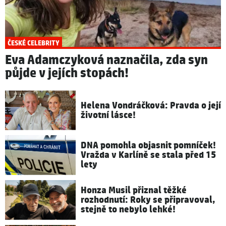
ČESKÉ CELEBRITY
Eva Adamczyková naznačila, zda syn
půjde v jejích stopách!
Helena Vondráčková: Pravda o její
životní lásce!
DNA pomohla objasnit pomníček!
Vražda v Karlíně se stala před 15
lety
Honza Musil přiznal těžké
rozhodnutí: Roky se připravoval,
stejně to nebylo lehké!