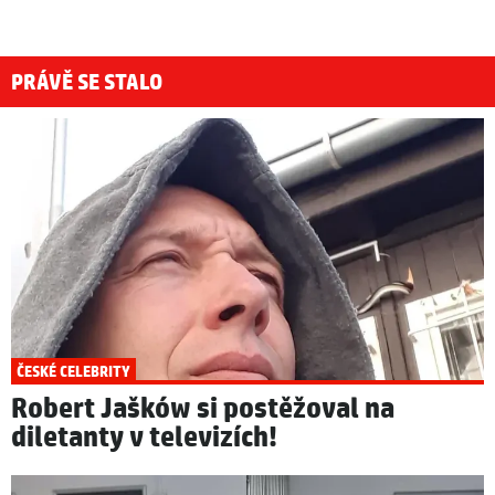
PRÁVĚ SE STALO
ČESKÉ CELEBRITY
Robert Jašków si postěžoval na
diletanty v televizích!