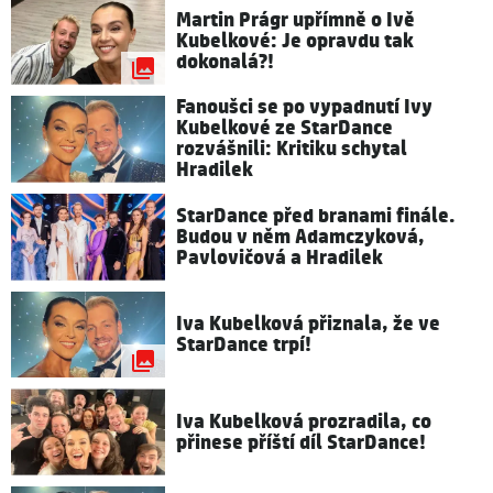
Martin Prágr upřímně o Ivě
Kubelkové: Je opravdu tak
dokonalá?!
Fanoušci se po vypadnutí Ivy
Kubelkové ze StarDance
rozvášnili: Kritiku schytal
Hradilek
StarDance před branami finále.
Budou v něm Adamczyková,
Pavlovičová a Hradilek
Iva Kubelková přiznala, že ve
StarDance trpí!
Iva Kubelková prozradila, co
přinese příští díl StarDance!