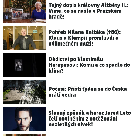
Tajný dopis královny Alžběty II.:
Víme, co se našlo v Pražském
hradě!
Pohřeb Milana Knížáka (†86):
Klaus a Klempíř promluvili o
výjimečném muži!
Dědictví po Vlastimilu
Harapesovi: Komu a co spadlo do
klína?
Počasí: Příští týden se do Česka
vrátí vedra
Slavný zpěvák a herec Jared Leto
čelí obviněním z obtěžování
nezletilých dívek!