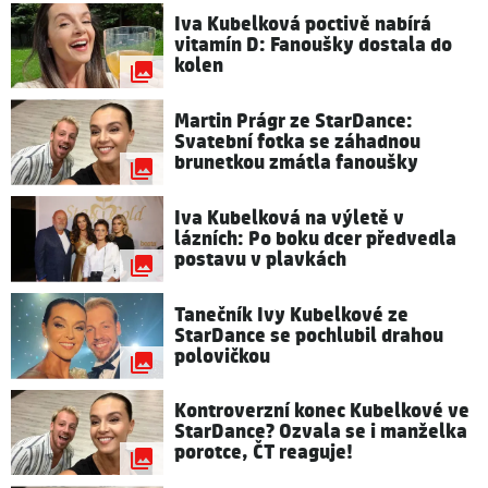
Iva Kubelková poctivě nabírá
vitamín D: Fanoušky dostala do
kolen
Martin Prágr ze StarDance:
Svatební fotka se záhadnou
brunetkou zmátla fanoušky
Iva Kubelková na výletě v
lázních: Po boku dcer předvedla
postavu v plavkách
Tanečník Ivy Kubelkové ze
StarDance se pochlubil drahou
polovičkou
Kontroverzní konec Kubelkové ve
StarDance? Ozvala se i manželka
porotce, ČT reaguje!