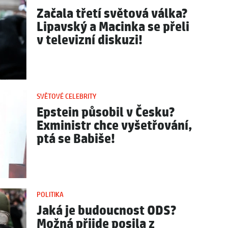
Začala třetí světová válka?
Lipavský a Macinka se přeli
v televizní diskuzi!
SVĚTOVÉ CELEBRITY
Epstein působil v Česku?
Exministr chce vyšetřování,
ptá se Babiše!
POLITIKA
Jaká je budoucnost ODS?
Možná přijde posila z