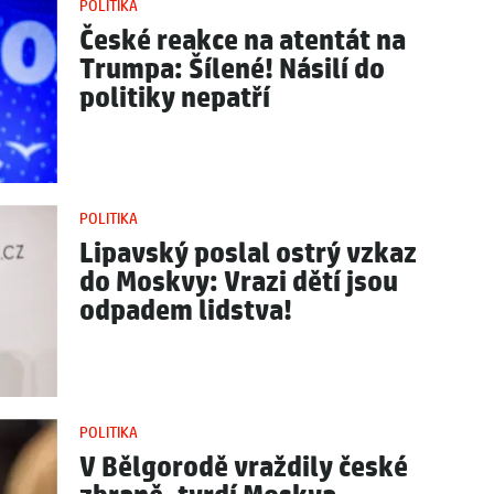
POLITIKA
České reakce na atentát na
Trumpa: Šílené! Násilí do
politiky nepatří
POLITIKA
Lipavský poslal ostrý vzkaz
do Moskvy: Vrazi dětí jsou
odpadem lidstva!
POLITIKA
V Bělgorodě vraždily české