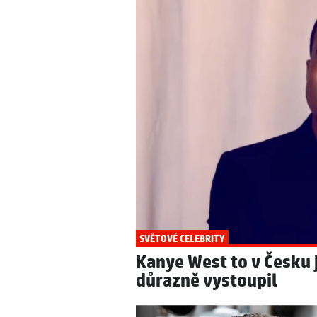
SVĚTOVÉ CELEBRITY
POČASÍ
Vzácný moment: Jede
Předpověď počasí do 
poskytnul médiím r
tropickou hranici!
SVĚTOVÉ CELEBRITY
Kanye West to v Česku 
důrazně vystoupil