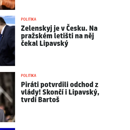
POLITIKA
Zelenskyj je v Česku. Na
pražském letišti na něj
čekal Lipavský
POLITIKA
Piráti potvrdili odchod z
vlády! Skončí i Lipavský,
tvrdí Bartoš