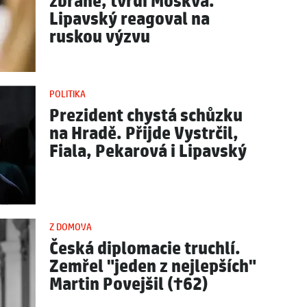
zbraně, tvrdí Moskva.
Lipavský reagoval na
ruskou výzvu
POLITIKA
Prezident chystá schůzku
na Hradě. Přijde Vystrčil,
Fiala, Pekarová i Lipavský
Z DOMOVA
Česká diplomacie truchlí.
Zemřel "jeden z nejlepších"
Martin Povejšil (†62)