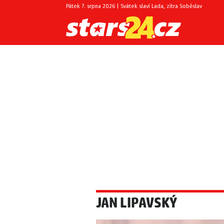
Pátek 7. srpna 2026 | Svátek slaví Lada, zítra Soběslav
JAN LIPAVSKÝ