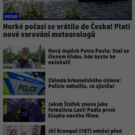
POČASÍ
Horké počasí se vrátilo do Česka! Platí
nové varování meteorologů
Nový úspěch Petra Pavla: Stal se
členem klubu, kde byste ho
nečekali!
Záhada krkonošského cizince:
Policie odhalila, co zjistila!
Jakub Štáfek znovu jako
fotbalista Lavi! Padla první
klapka nového filmu
Jiří Krampol (†87) odešel před