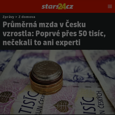
Hl
m
Zprávy
>
Z domova
Nacházíte
Průměrná mzda v Česku
se
zde:
vzrostla: Poprvé přes 50 tisíc,
nečekali to ani experti