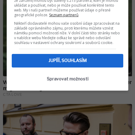
ze zařízení) mohou být sdíleny s 215 partnera, kteří je mohou
ukládat a používat, nebo je může používat konkrétně tento
web. My i naši partneři můžeme používat údaje o přesné
geografické poloze.
Seznam partnerů
Někteří dodavatelé mohou vaše osobní údaje zpracovávat na
základě oprávněného zájmu, proti kterému můžete vznést
námitku pomocí možností níže. V dolní části této stránky nebo
v nabídce webu hledejte odkaz ke správě nebo odvolání
souhlasu v nastavení ochrany soukromí a souborů cookie.
JUPÍÍÍ, SOUHLASÍM
Spravovat možnosti