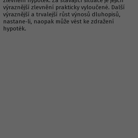
zlevnění hypoték. Za stávající situace je jejich
výraznější zlevnění prakticky vyloučené. Další
výraznější a trvalejší růst výnosů dluhopisů,
nastane-li, naopak může vést ke zdražení
hypoték.