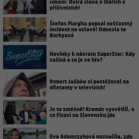
rokem: Ostrá slova o lhářích a
příživnicích!
Štefan Margita popsal nešťastný
incident na oslavě! Odnesla to
Borhyová
Novinky k návratu SuperStar: Kdy
začíná a co je ve hře?
Robert Jašków si postěžoval na
diletanty v televizích!
Je to směšné! Kramár vysvětlil, o
co Ficovi na Slovensku jde
Eva Adamczyková naznačila, zda