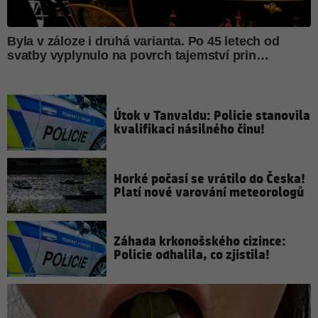
Útok v Tanvaldu: Policie stanovila
kvalifikaci násilného činu!
Horké počasí se vrátilo do Česka!
Platí nové varování meteorologů
Záhada krkonošského cizince:
Policie odhalila, co zjistila!