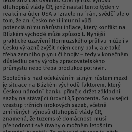
letos snížit až dvakrát. Citelný růst výnosů
dluhopisů vlády ČR, jenž nastal tento týden v
reakci na úder USA a Izraele na Írán, svědčí ale o
tom, že ani Česko není imunní vůči
potenciálnímu nárůstu inflace, který konflikt na
Blízkém východě může způsobit. Nynější
praktické uzavření Hormuzského průlivu může i v
Česku výrazně zvýšit nejen ceny paliv, ale také
třeba zemního plynu či hnojiv – tedy v konečném
důsledku ceny výroby zpracovatelského
průmyslu nebo třeba produkce potravin.
Společně s nad očekáváním silným růstem mezd
je situace na Blízkém východě faktorem, který
Českou národní banku přiměje držet základní
sazby na stávající úrovni 3,5 procenta. Související
vzestup tržních úrokových sazeb, včetně
zmíněných výnosů dluhopisů vlády ČR,
znamená, že tuzemské domácnosti musí
přehodnotit své úvahy o možném letošním