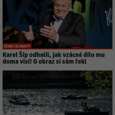
ČESKÉ CELEBRITY
Karel Šíp odhalil, jak vzácné dílo mu
doma visí! O obraz si sám řekl