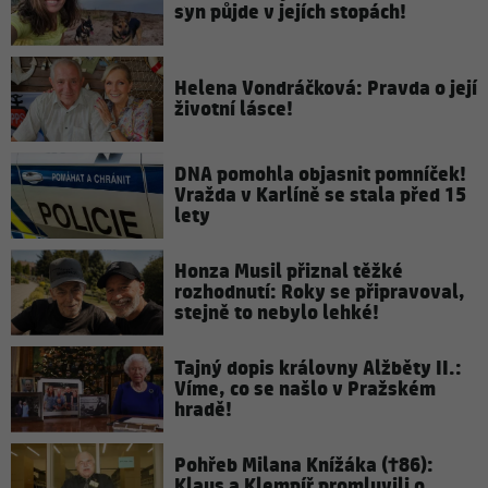
syn půjde v jejích stopách!
Helena Vondráčková: Pravda o její
životní lásce!
DNA pomohla objasnit pomníček!
Vražda v Karlíně se stala před 15
lety
Honza Musil přiznal těžké
rozhodnutí: Roky se připravoval,
stejně to nebylo lehké!
Tajný dopis královny Alžběty II.:
Víme, co se našlo v Pražském
hradě!
Pohřeb Milana Knížáka (†86):
Klaus a Klempíř promluvili o