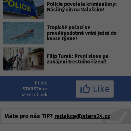
Policie povolala kriminalisty:
Násilný čin na Valašsku!
Tropické počasí se
pravděpodobně vrátí ještě do
konce týdne!
Filip Turek: První slova po
zahájení trestního řízení!
Přidej
Like
STARS24.cz
na Facebook
Máte pro nás TIP?
redakce@stars24.cz