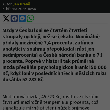
Autor:
Jan Hrabě
6. března 2026 10:56
Sdílet
Sdílet
Sdílet
Sdílet
na
na
na
na
X
Facebooku
Messengeru
WhatsApp
Mzdy v Česku loni ve čtvrtém čtvrtletí
stoupaly rychleji, než se čekalo. Nominálně
přidaly meziročně 7,4 procenta, zatímco
analytici v souhrnu přepokládali růst jen
sedmiprocentní a Česká národní banka o 7,1
procenta. Poprvé v historii tak průměrná
mzda přesáhla psychologickou hranici 50 000
Kč, když loni v posledních třech měsících roku
dosáhla 52 283 Kč.
Mediánová mzda, 45 523 Kč, rostla ve čtvrtém
čtvrtletí meziročně tempem 8,8 procenta, což
signalizuje mírné přivření nůžek příjmové