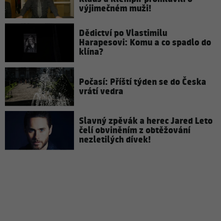
výjimečném muži!
Dědictví po Vlastimilu
Harapesovi: Komu a co spadlo do
klína?
Počasí: Příští týden se do Česka
vrátí vedra
Slavný zpěvák a herec Jared Leto
čelí obviněním z obtěžování
nezletilých dívek!