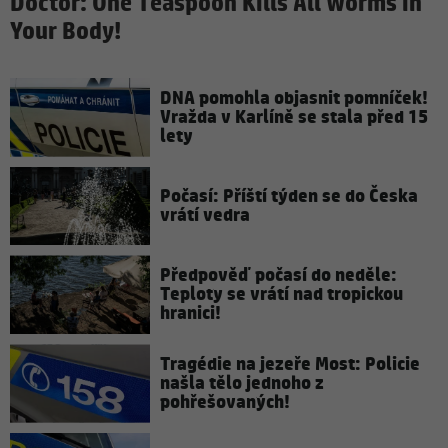
Doctor: One Teaspoon Kills All Worms in
Your Body!
DNA pomohla objasnit pomníček!
Vražda v Karlíně se stala před 15
lety
Počasí: Příští týden se do Česka
vrátí vedra
Předpověď počasí do neděle:
Teploty se vrátí nad tropickou
hranici!
Tragédie na jezeře Most: Policie
našla tělo jednoho z
pohřešovaných!