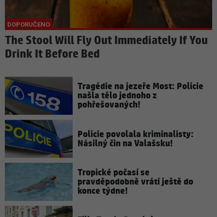
The Stool Will Fly Out Immediately If You
Drink It Before Bed
Tragédie na jezeře Most: Policie
našla tělo jednoho z
pohřešovaných!
Policie povolala kriminalisty:
Násilný čin na Valašsku!
Tropické počasí se
pravděpodobně vrátí ještě do
konce týdne!