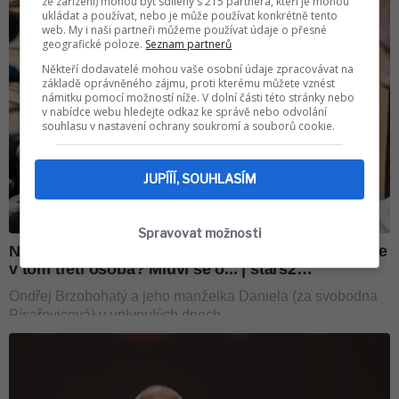
ze zařízení) mohou být sdíleny s 215 partnera, kteří je mohou
ukládat a používat, nebo je může používat konkrétně tento
web. My i naši partneři můžeme používat údaje o přesné
geografické poloze.
Seznam partnerů
Někteří dodavatelé mohou vaše osobní údaje zpracovávat na
základě oprávněného zájmu, proti kterému můžete vznést
námitku pomocí možností níže. V dolní části této stránky nebo
v nabídce webu hledejte odkaz ke správě nebo odvolání
souhlasu v nastavení ochrany soukromí a souborů cookie.
JUPÍÍÍ, SOUHLASÍM
Spravovat možnosti