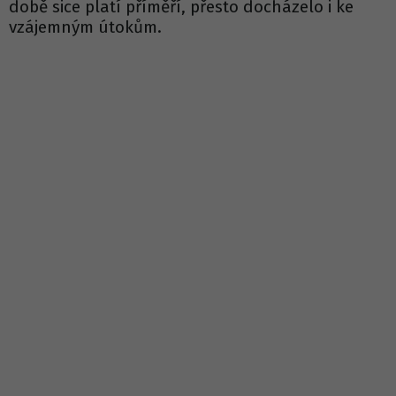
době sice platí příměří, přesto docházelo i ke
vzájemným útokům.