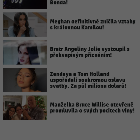
Bonda!
Meghan definitivně zničila vztahy
s královnou Kamilou!
Bratr Angeliny Jolie vystoupil s
překvapivým přiznáním!
Zendaya a Tom Holland
uspořádali soukromou oslavu
svatby. Za půl milionu dolarů!
Manželka Bruce Willise otevřeně
promluvila o svých pocitech viny!