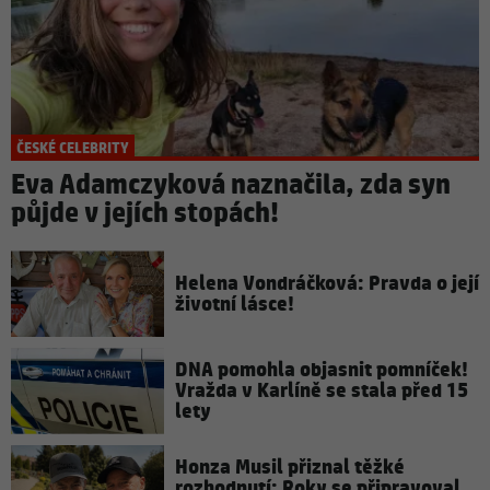
ČESKÉ CELEBRITY
Eva Adamczyková naznačila, zda syn
půjde v jejích stopách!
Helena Vondráčková: Pravda o její
životní lásce!
DNA pomohla objasnit pomníček!
Vražda v Karlíně se stala před 15
lety
Honza Musil přiznal těžké
rozhodnutí: Roky se připravoval,