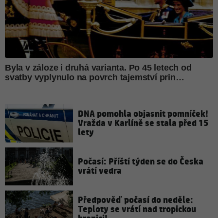
DNA pomohla objasnit pomníček!
Vražda v Karlíně se stala před 15
lety
Počasí: Příští týden se do Česka
vrátí vedra
Předpověď počasí do neděle:
Teploty se vrátí nad tropickou