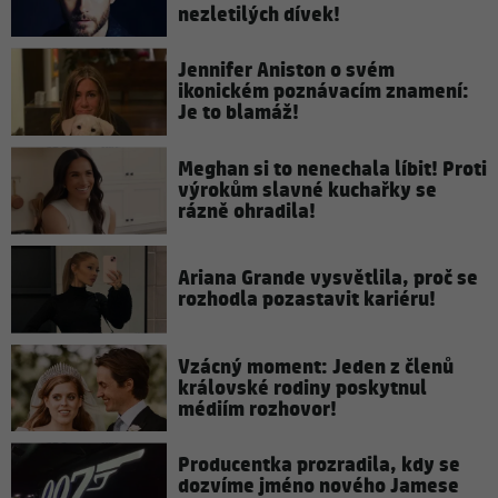
nezletilých dívek!
Jennifer Aniston o svém
ikonickém poznávacím znamení:
Je to blamáž!
Meghan si to nenechala líbit! Proti
výrokům slavné kuchařky se
rázně ohradila!
Ariana Grande vysvětlila, proč se
rozhodla pozastavit kariéru!
Vzácný moment: Jeden z členů
královské rodiny poskytnul
médiím rozhovor!
Producentka prozradila, kdy se
dozvíme jméno nového Jamese