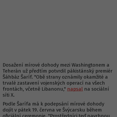
Dosažení mírové dohody mezi Washingtonem a
Teherán už předtím potvrdil pákistánský premiér
Šáhbáz Šaríf. "Obě strany oznámily okamžité a
trvalé zastavení vojenských operací na všech
frontách, včetně Libanonu,"
napsal
na sociální
síti X.
Podle Šarífa má k podepsání mírové dohody
dojít v pátek 19. června ve Švýcarsku během
oficiální ceremonie. "Prostředníci teď navrhnou