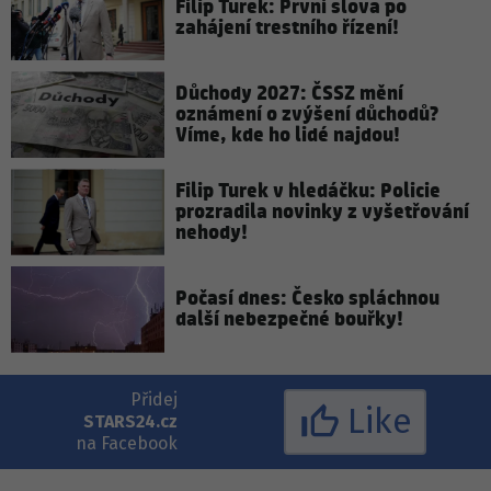
Filip Turek: První slova po
zahájení trestního řízení!
Důchody 2027: ČSSZ mění
oznámení o zvýšení důchodů?
Víme, kde ho lidé najdou!
Filip Turek v hledáčku: Policie
prozradila novinky z vyšetřování
nehody!
Počasí dnes: Česko spláchnou
další nebezpečné bouřky!
Přidej
Like
STARS24.cz
na Facebook