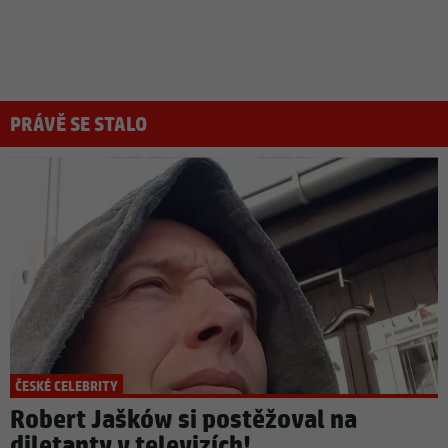
PRÁVĚ SE STALO
ČESKÉ CELEBRITY
Robert Jašków si postěžoval na
diletanty v televizích!