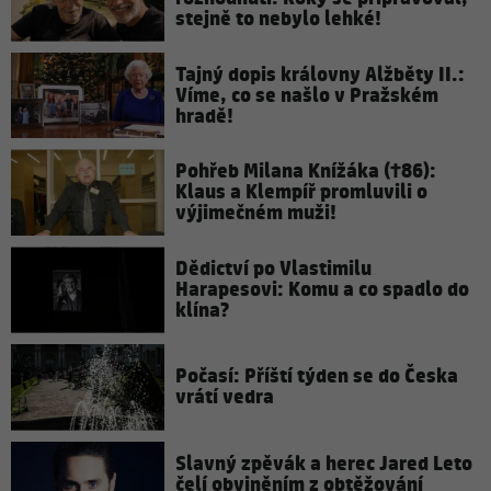
stejně to nebylo lehké!
Tajný dopis královny Alžběty II.:
Víme, co se našlo v Pražském
hradě!
Pohřeb Milana Knížáka (†86):
Klaus a Klempíř promluvili o
výjimečném muži!
Dědictví po Vlastimilu
Harapesovi: Komu a co spadlo do
klína?
Počasí: Příští týden se do Česka
vrátí vedra
Slavný zpěvák a herec Jared Leto
čelí obviněním z obtěžování