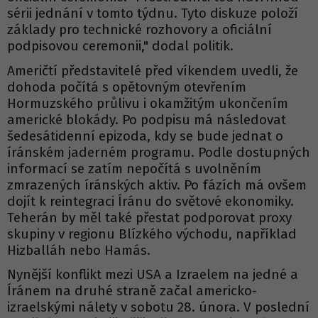
sérii jednání v tomto týdnu. Tyto diskuze položí
základy pro technické rozhovory a oficiální
podpisovou ceremonii," dodal politik.
Američtí představitelé před víkendem uvedli, že
dohoda počítá s opětovným otevřením
Hormuzského průlivu i okamžitým ukončením
americké blokády. Po podpisu má následovat
šedesátidenní epizoda, kdy se bude jednat o
íránském jaderném programu. Podle dostupných
informací se zatím nepočítá s uvolněním
zmrazených íránských aktiv. Po fázích má ovšem
dojít k reintegraci Íránu do světové ekonomiky.
Teherán by měl také přestat podporovat proxy
skupiny v regionu Blízkého východu, například
Hizballáh nebo Hamás.
Nynější konflikt mezi USA a Izraelem na jedné a
Íránem na druhé straně začal americko-
izraelskými nálety v sobotu 28. února. V poslední