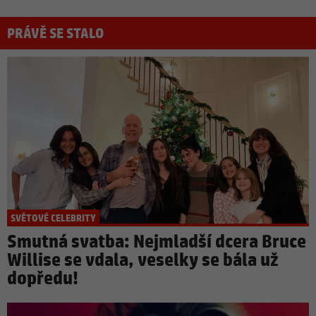
PRÁVĚ SE STALO
SVĚTOVÉ CELEBRITY
Smutná svatba: Nejmladší dcera Bruce
Willise se vdala, veselky se bála už
dopředu!