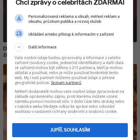
Chci zprávy o celebritách ZDARMA!
Personalizovaná reklama a obsah, měření reklam a
obsahu, průzkum publika a rozvoj služeb
Ukládání a/nebo přístup k informacím v zařízení
Další informace
Vaše osobní údaje budou zpracovány a informace z vašeho
zařízení (soubory cookie, jedinečné identifikátory a další data
ze zařízení) mohou být sdíleny s 215 partnera, kteří je mohou
ukládat a používat, nebo je může používat konkrétně tento
web. My i naši partneři můžeme používat údaje o přesné
geografické poloze.
Seznam partnerů
Někteří dodavatelé mohou vaše osobní údaje zpracovávat na
základě oprávněného zájmu, proti kterému můžete vznést
námitku pomocí možností níže. V dolní části této stránky nebo
v nabídce webu hledejte odkaz ke správě nebo odvolání
souhlasu v nastavení ochrany soukromí a souborů cookie.
JUPÍÍÍ, SOUHLASÍM