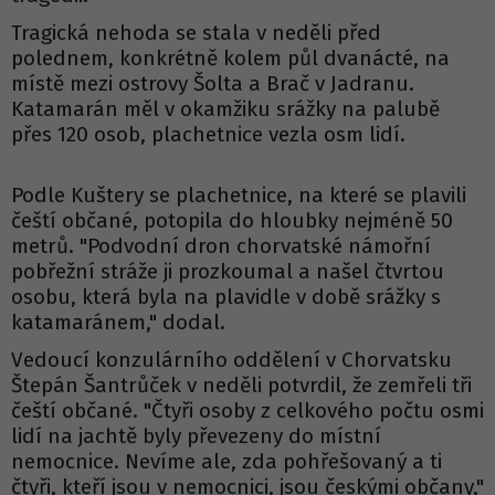
Tragická nehoda se stala v neděli před
polednem, konkrétně kolem půl dvanácté, na
místě mezi ostrovy Šolta a Brač v Jadranu.
Katamarán měl v okamžiku srážky na palubě
přes 120 osob, plachetnice vezla osm lidí.
Podle Kuštery se plachetnice, na které se plavili
čeští občané, potopila do hloubky nejméně 50
metrů. "Podvodní dron chorvatské námořní
pobřežní stráže ji prozkoumal a našel čtvrtou
osobu, která byla na plavidle v době srážky s
katamaránem," dodal.
Vedoucí konzulárního oddělení v Chorvatsku
Štepán Šantrůček v neděli potvrdil, že zemřeli tři
čeští občané. "Čtyři osoby z celkového počtu osmi
lidí na jachtě byly převezeny do místní
nemocnice. Nevíme ale, zda pohřešovaný a ti
čtyři, kteří jsou v nemocnici, jsou českými občany,"