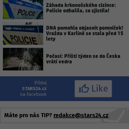
Záhada krkonošského cizince:
Policie odhalila, co zjistila!
DNA pomohla objasnit pomníček!
Vražda v Karlíně se stala před 15
lety
Počasí: Příští týden se do Česka
vrátí vedra
Přidej
Like
STARS24.cz
na Facebook
Máte pro nás TIP?
redakce@stars24.cz