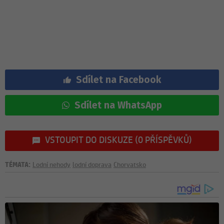
Sdílet na Facebook
Sdílet na WhatsApp
VSTOUPIT DO DISKUZE (0 PŘÍSPĚVKŮ)
TÉMATA:
Lodní nehody
lodní doprava
Chorvatsko