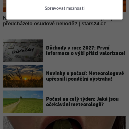
Spravovat možnosti
Důchody v roce 2027: První
informace o výši příští valorizace!
Novinky o počasí: Meteorologové
upřesnili pondělní výstrahu!
Počasí na celý týden: Jaká jsou
očekávání meteorologů?