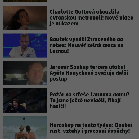
Charlotte Gottová okouzlila
evropskou metropoli! Nové video
je důkazem
Bouček vynáší Ztraceného do
nebes: Neuvěřitelná cesta na
Letnou!
Jaromír Soukup terčem útoku!
Agáta Hanychová zvažuje další
postup
Požár na střeše Landova domu?
To jsme ještě neviděli, říkají
hasiči!
Horoskop na tento týden: Osobní
růst, vztahy i pracovní úspěchy!