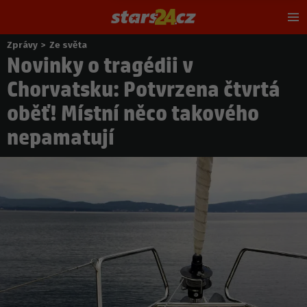
Hl
m
Zprávy
>
Ze světa
Nacházíte
Novinky o tragédii v
se
zde:
Chorvatsku: Potvrzena čtvrtá
oběť! Místní něco takového
nepamatují