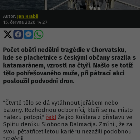
Autor:
Jan Hrabě
15. června 2026 14:27
Sdílet
Sdílet
Sdílet
Sdílet
na
na
na
na
X
Facebooku
Messengeru
WhatsApp
Počet obětí nedělní tragédie v Chorvatsku,
kde se plachetnice s českými občany srazila s
katamaránem, vzrostl na čtyři. Našlo se totiž
tělo pohřešovaného muže, při pátrací akci
posloužil podvodní dron.
"Čtvrté tělo se dá vytáhnout jeřábem nebo
balony. Rozhodnou odborníci, kteří se na místo
nálezu potopí,"
řekl
Željko Kuštera z přístavu ve
Splitu deníku Slobodna Dalmacija. Zmínil, že za
svou pětatřicetiletou kariéru nezažili podobnou
tragédii.