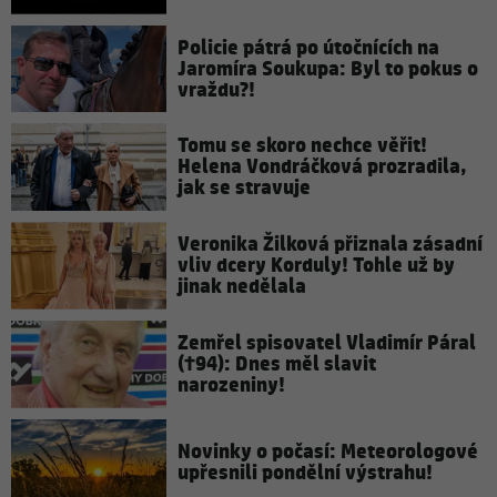
Policie pátrá po útočnících na
Jaromíra Soukupa: Byl to pokus o
vraždu?!
Tomu se skoro nechce věřit!
Helena Vondráčková prozradila,
jak se stravuje
Veronika Žilková přiznala zásadní
vliv dcery Korduly! Tohle už by
jinak nedělala
Zemřel spisovatel Vladimír Páral
(†94): Dnes měl slavit
narozeniny!
Novinky o počasí: Meteorologové
upřesnili pondělní výstrahu!