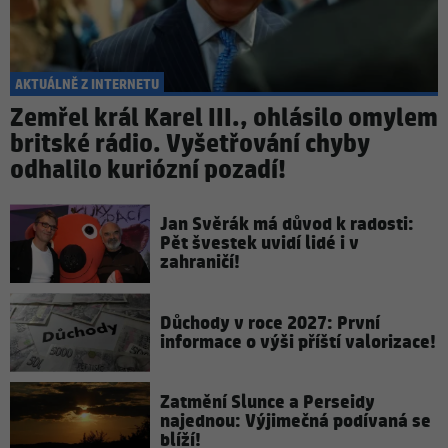
AKTUÁLNĚ Z INTERNETU
Zemřel král Karel III., ohlásilo omylem
britské rádio. Vyšetřování chyby
odhalilo kuriózní pozadí!
Jan Svěrák má důvod k radosti:
Pět švestek uvidí lidé i v
zahraničí!
Důchody v roce 2027: První
informace o výši příští valorizace!
Zatmění Slunce a Perseidy
najednou: Výjimečná podívaná se
blíží!