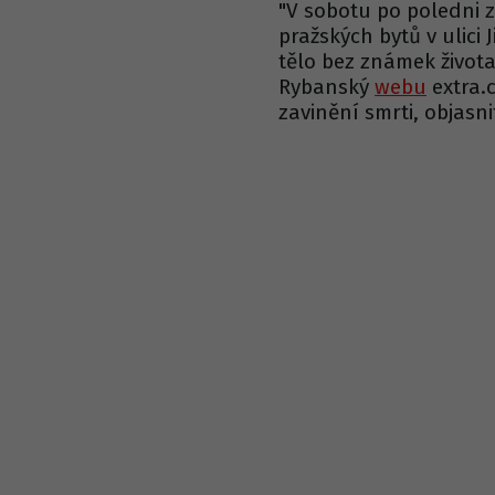
"V sobotu po poledni z
pražských bytů v ulici 
tělo bez známek života,
Rybanský
webu
extra.c
zavinění smrti, objasni