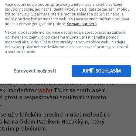
Vaše osobní údaje budou zpracovány a informace z vašeho zařízení
ČESKÉ CELEBRITY
(soubory cookie, jedinečné identifikátory a další data ze zařízení) mohou
řina Niklová, asistentka
být sdíleny s 215 partnera, kteří je mohou ukládat a používat, nebo je
může používat konkrétně tento web. My i naši partneři můžeme používat
údaje o přesné geografické poloze.
Seznam partnerů
še! Zasahovala policie
Někteří dodavatelé mohou vaše osobní údaje zpracovávat na základě
oprávněného zájmu, proti kterému můžete vznést námitku pomocí
možností níže. V dolní části této stránky nebo v nabídce webu hledejte
i záchranná služba. "V sobotu jsme od
odkaz ke správě nebo odvolání souhlasu v nastavení ochrany soukromí
y dostali hlášení o osobě bez známek života.
a souborů cookie.
ti, na místo tedy vyrazil koroner," sdělila
na Poštová.
Spravovat možnosti
JUPÍÍÍ, SOUHLASÍM
yjádření televizi Nova, kde bude moderovat
"Ano, je to pravda. K úmrtí došlo po náhlém
řekl moderátor
webu
TN.cz se souhlasem
eň prosí o respektování soukromí v tomto
.
e už v loňském prosinci musel rozloučit s
a kamarádem Patrikem Hezuckým, který
votním problémům.