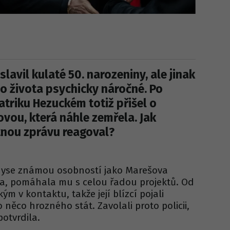
slavil kulaté 50. narozeniny, ale jinak
o života psychicky náročné. Po
triku Hezuckém totiž přišel o
ovou, která náhle zemřela. Jak
tnou zprávu reagoval?
znyse známou osobností jako Marešova
ka, pomáhala mu s celou řadou projektů. Od
kým v kontaktu, takže její blízcí pojali
 něco hrozného stát. Zavolali proto policii,
potvrdila.