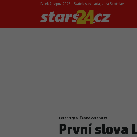
Pátek 7. srpna 2026 | Svátek slaví Lada, zítra Soběslav
Celebrity
>
České celebrity
Nacházíte
První slova 
se
zde: