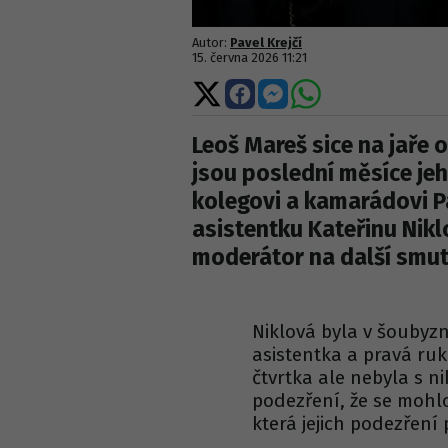
Autor:
Pavel Krejčí
15. června 2026 11:21
Sdílet
Sdílet
Sdílet
Sdílet
na
na
na
na
X
Facebooku
Messengeru
WhatsApp
Leoš Mareš sice na jaře o
jsou poslední měsíce jeh
kolegovi a kamarádovi Pa
asistentku Kateřinu Nikl
moderátor na další smu
Niklová byla v šouby
asistentka a pravá ru
čtvrtka ale nebyla s ni
podezření, že se mohlo
která jejich podezření 