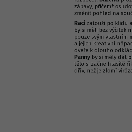
zábavy, přičemž osudo
změnit pohled na souč
Raci
zatouží po klidu a
by si měli bez výčitek 
pouze svým vlastním
a jejich kreativní nápa
dveře k dlouho odklá
Panny
by si měly dát p
tělo si začne hlasitě ř
dřív, než je zlomí viróz