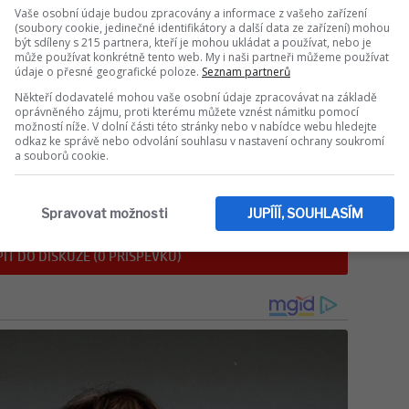
it ze svých perfekcionistických nároků na
Vaše osobní údaje budou zpracovány a informace z vašeho zařízení
 neústupnost by mohla během partnerství
(soubory cookie, jedinečné identifikátory a další data ze zařízení) mohou
strou hádku.
Vodnáři
zažijí týden plný
být sdíleny s 215 partnera, kteří je mohou ukládat a používat, nebo je
může používat konkrétně tento web. My i naši partneři můžeme používat
a náhlých vhledů, které jim pomohou vyřešit
údaje o přesné geografické poloze.
Seznam partnerů
osobním životě, s nímž si už měsíce
Někteří dodavatelé mohou vaše osobní údaje zpracovávat na základě
budou vznášet na vlně intuice a romantiky,
oprávněného zájmu, proti kterému můžete vznést námitku pomocí
hluboké propojení se stávajícím partnerem,
možností níže. V dolní části této stránky nebo v nabídce webu hledejte
odkaz ke správě nebo odvolání souhlasu v nastavení ochrany soukromí
nout se lidem s negativní energií.
a souborů cookie.
Sdílet na WhatsApp
Spravovat možnosti
JUPÍÍÍ, SOUHLASÍM
IT DO DISKUZE (0 PŘÍSPĚVKŮ)