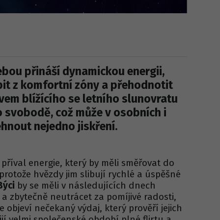
ebou přináší dynamickou energii,
it z komfortní zóny a přehodnotit
vem blížícího se letního slunovratu
o svobodě, což může v osobních i
hnout nejedno jiskření.
příval energie, který by měli směřovat do
protože hvězdy jim slibují rychlé a úspěšné
Býci
by se měli v následujících dnech
 a zbytečně neutrácet za pomíjivé radosti,
 objeví nečekaný výdaj, který prověří jejich
jí velmi společenské období plné flirtu a