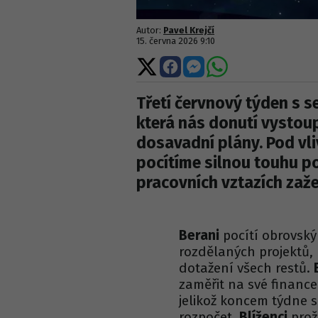
Autor:
Pavel Krejčí
15. června 2026 9:10
Sdílet
Sdílet
Sdílet
Sdílet
na
na
na
na
X
Facebooku
Messengeru
WhatsApp
Třetí červnový týden s s
která nás donutí vystoup
dosavadní plány. Pod vli
pocítíme silnou touhu p
pracovních vztazích zaže
Berani
pocítí obrovský 
rozdělaných projektů, 
dotažení všech restů.
zaměřit na své finance
jelikož koncem týdne se
rozpočet.
Blíženci
proži