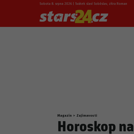
Sobota 8. srpna 2026 | Svátek slaví Soběslav, zítra Roman
Magazín
>
Zajímavosti
Nacházíte
Horoskop na
se
zde: