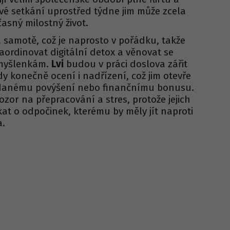
vé setkání uprostřed týdne jim může zcela
asný milostný život.
 samotě, což je naprosto v pořádku, takže
naordinovat digitální detox a věnovat se
 myšlenkám.
Lvi
budou v práci doslova zářit
dy konečně ocení i nadřízení, což jim otevře
danému povýšení nebo finančnímu bonusu.
ozor na přepracování a stres, protože jejich
íkat o odpočinek, kterému by měly jít naproti
a.