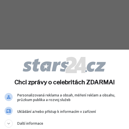
období v kruhu rodinném, kde se jim
pory a nastolit mezi blízkými opět
ohody.
Štíři
se ocitnou na profesní
Chci zprávy o celebritách ZDARMA!
uset sebrat odvahu k zásadnímu
zpočátku přinese nejistotu, ale z
Personalizovaná reklama a obsah, měření reklam a obsahu,
 jim zajistí obrovský úspěch.
Střelci
pocítí
průzkum publika a rozvoj služeb
ružství a cestování, což je ideální impuls k
Ukládání a/nebo přístup k informacím v zařízení
h a bez velkého plánování vyrazili objevovat
Další informace