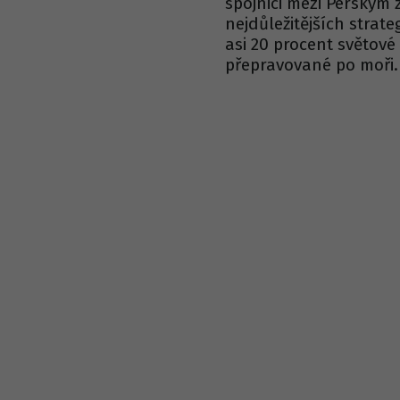
spojnici mezi Perským 
nejdůležitějších strat
asi 20 procent světové
přepravované po moři