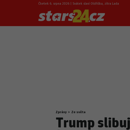
Čtvrtek 6. srpna 2026 | Svátek slaví Oldřiška, zítra Lada
Zprávy
>
Ze světa
Nacházíte
Trump slibuj
se
zde: