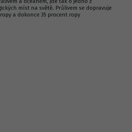
zálivem a oceánem, jde tak o jedno z
egických míst na světě. Průlivem se dopravuje
 ropy a dokonce 35 procent ropy
.