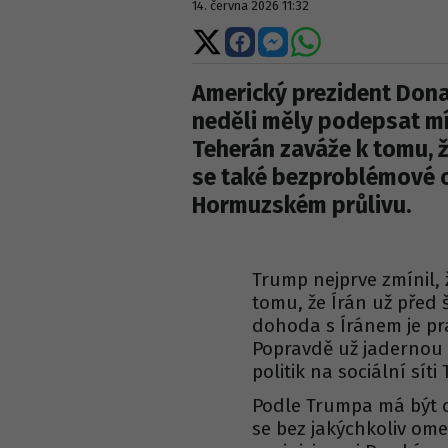
14. června 2026 11:32
Sdílet
Sdílet
Sdílet
Sdílet
na
na
na
na
X
Facebooku
Messengeru
WhatsApp
Americký prezident Dona
neděli měly podepsat m
Teherán zaváže k tomu, 
se také bezproblémové 
Hormuzském průlivu.
Trump nejprve zmínil,
tomu, že Írán už před 
dohoda s Íránem je pra
Popravdě už jadernou z
politik na sociální síti
Podle Trumpa má být 
se bez jakýchkoliv ome