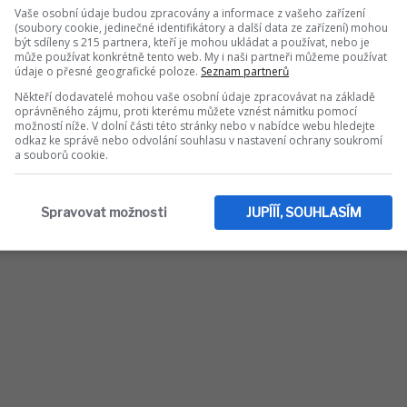
Vaše osobní údaje budou zpracovány a informace z vašeho zařízení
Hormuzského průlivu i okamžitým
(soubory cookie, jedinečné identifikátory a další data ze zařízení) mohou
lokády. Po podpisu má následovat
být sdíleny s 215 partnera, kteří je mohou ukládat a používat, nebo je
, kdy se bude jednat o íránském jaderném
může používat konkrétně tento web. My i naši partneři můžeme používat
údaje o přesné geografické poloze.
Seznam partnerů
Někteří dodavatelé mohou vaše osobní údaje zpracovávat na základě
oprávněného zájmu, proti kterému můžete vznést námitku pomocí
možností níže. V dolní části této stránky nebo v nabídce webu hledejte
odkaz ke správě nebo odvolání souhlasu v nastavení ochrany soukromí
a souborů cookie.
Spravovat možnosti
JUPÍÍÍ, SOUHLASÍM