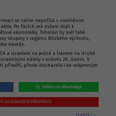
rmací se zatím nepočítá s uvolněním
aktiv. Po fázích má ovšem dojít k
větové ekonomiky. Teherán by měl také
oxy skupiny v regionu Blízkého východu,
nebo Hamás.
 USA a Izraelem na jedné a Íránem na druhé
izraelskými nálety v sobotu 28. února. V
tí příměří, přesto docházelo i ke vzájemným
Sdílet na WhatsApp
IT DO DISKUZE (0 PŘÍSPĚVKŮ)