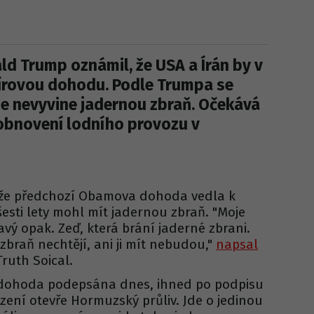
ld Trump oznámil, že USA a Írán by v
írovou dohodu. Podle Trumpa se
že nevyvine jadernou zbraň. Očekává
obnovení lodního provozu v
 že předchozí Obamova dohoda vedla k
šesti lety mohl mít jadernou zbraň. "Moje
vý opak. Zeď, která brání jaderné zbrani.
braň nechtějí, ani ji mít nebudou,"
napsal
 Truth Soical.
dohoda podepsána dnes, ihned po podpisu
zení otevře Hormuzský průliv. Jde o jedinou