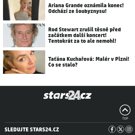
Ariana Grande oznámila konec!
Odchází ze šoubyznysu!
Rod Stewart zrušil těsně před
začátkem další koncert!
Tentokrát za to ale nemohl!
Taťána Kuchařová: Malér v Plzni!
Co se stalo?
TOP
SLEDUJTE STARS24.CZ