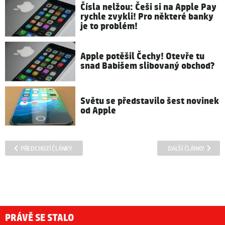
Čísla nelžou: Češi si na Apple Pay
rychle zvykli! Pro některé banky
je to problém!
Apple potěšil Čechy! Otevře tu
snad Babišem slibovaný obchod?
Světu se představilo šest novinek
od Apple
PŘEDCHOZÍ ČLÁNKY
DALŠÍ ČLÁNKY
PRÁVĚ SE STALO