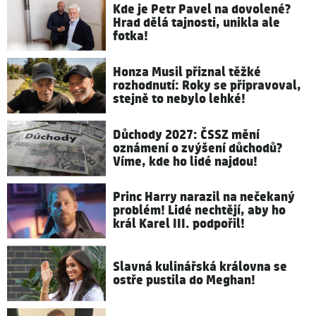
Kde je Petr Pavel na dovolené?
Hrad dělá tajnosti, unikla ale
fotka!
Honza Musil přiznal těžké
rozhodnutí: Roky se připravoval,
stejně to nebylo lehké!
Důchody 2027: ČSSZ mění
oznámení o zvýšení důchodů?
Víme, kde ho lidé najdou!
Princ Harry narazil na nečekaný
problém! Lidé nechtějí, aby ho
král Karel III. podpořil!
Slavná kulinářská královna se
ostře pustila do Meghan!