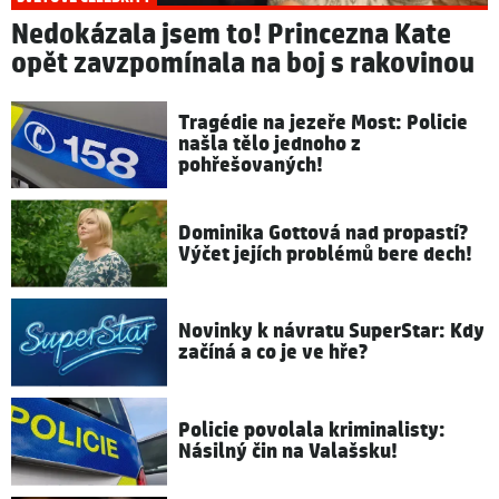
Nedokázala jsem to! Princezna Kate
opět zavzpomínala na boj s rakovinou
Tragédie na jezeře Most: Policie
našla tělo jednoho z
pohřešovaných!
Dominika Gottová nad propastí?
Výčet jejích problémů bere dech!
Novinky k návratu SuperStar: Kdy
začíná a co je ve hře?
Policie povolala kriminalisty:
Násilný čin na Valašsku!