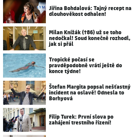
Jiřina Bohdalová: Tajný recept na
dlouhověkost odhalen!
Milan Knížák (†86) už se toho
nedočkal! Soud konečně rozhodl,
jak si přál
Tropické počasí se
pravděpodobně vrátí ještě do
konce týdne!
Štefan Margita popsal nešťastný
incident na oslavě! Odnesla to
Borhyová
Filip Turek: První slova po
zahájení trestního řízení!