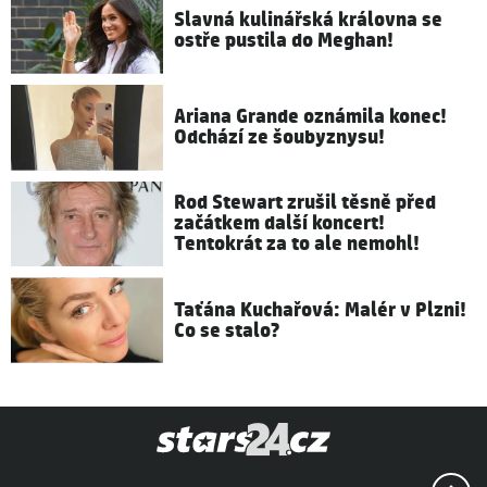
Slavná kulinářská královna se
ostře pustila do Meghan!
Ariana Grande oznámila konec!
Odchází ze šoubyznysu!
Rod Stewart zrušil těsně před
začátkem další koncert!
Tentokrát za to ale nemohl!
Taťána Kuchařová: Malér v Plzni!
Co se stalo?