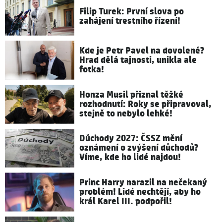
Filip Turek: První slova po
zahájení trestního řízení!
Kde je Petr Pavel na dovolené?
Hrad dělá tajnosti, unikla ale
fotka!
Honza Musil přiznal těžké
rozhodnutí: Roky se připravoval,
stejně to nebylo lehké!
Důchody 2027: ČSSZ mění
oznámení o zvýšení důchodů?
Víme, kde ho lidé najdou!
Princ Harry narazil na nečekaný
problém! Lidé nechtějí, aby ho
král Karel III. podpořil!