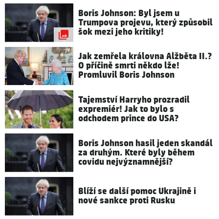
Boris Johnson: Byl jsem u
Trumpova projevu, který způsobil
šok mezi jeho kritiky!
Jak zemřela královna Alžběta II.?
O příčině smrti někdo lže!
Promluvil Boris Johnson
Tajemství Harryho prozradil
expremiér! Jak to bylo s
odchodem prince do USA?
Boris Johnson hasil jeden skandál
za druhým. Které byly během
covidu nejvýznamnější?
Blíží se další pomoc Ukrajině i
nové sankce proti Rusku