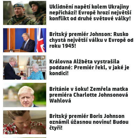
Uklidnění napětí kolem Ukrajiny
nepřichází! Evropě hrozí největší
konflikt od druhé světové války!
Britský premiér Johnson: Rusko
chystá největší válku v Evropě od
roku 1945!
Královna Alžběta vystrašila
poddané: Premiér řekl, v jaké je
kondici!
Británie v šoku! Zemřela matka
premiéra Charlotte Johnsonová
Wahlová
Britský premiér Boris Johnson
oznámil úžasnou novinu! Budou
čtyři!