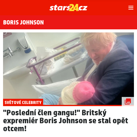
Hl
m
BORIS JOHNSON
SVĚTOVÉ CELEBRITY
"Poslední člen gangu!" Britský
expremiér Boris Johnson se stal opět
otcem!