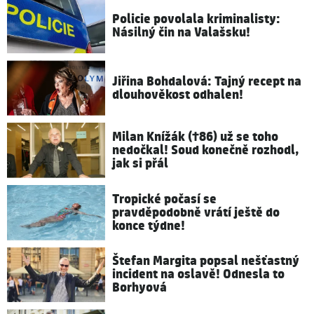
Policie povolala kriminalisty:
Násilný čin na Valašsku!
Jiřina Bohdalová: Tajný recept na
dlouhověkost odhalen!
Milan Knížák (†86) už se toho
nedočkal! Soud konečně rozhodl,
jak si přál
Tropické počasí se
pravděpodobně vrátí ještě do
konce týdne!
Štefan Margita popsal nešťastný
incident na oslavě! Odnesla to
Borhyová