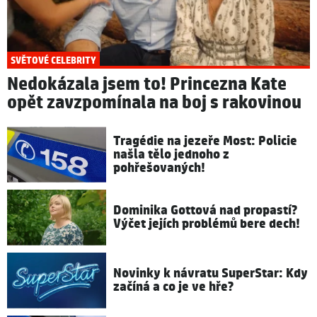
SVĚTOVÉ CELEBRITY
Nedokázala jsem to! Princezna Kate
opět zavzpomínala na boj s rakovinou
Tragédie na jezeře Most: Policie
našla tělo jednoho z
pohřešovaných!
Dominika Gottová nad propastí?
Výčet jejích problémů bere dech!
Novinky k návratu SuperStar: Kdy
začíná a co je ve hře?