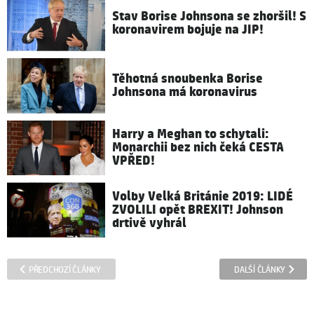
Stav Borise Johnsona se zhoršil! S
koronavirem bojuje na JIP!
Těhotná snoubenka Borise
Johnsona má koronavirus
Harry a Meghan to schytali:
Monarchii bez nich čeká CESTA
VPŘED!
Volby Velká Británie 2019: LIDÉ
ZVOLILI opět BREXIT! Johnson
drtivě vyhrál
PŘEDCHOZÍ ČLÁNKY
DALŠÍ ČLÁNKY