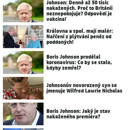
Johnson: Denně až 50 tisíc
nakažených. Proč to Británii
neznepokojuje? Odpovědí je
vakcína!
Královna a spol. mají malér:
Nařčení z plýtvání peněz od
poddaných!
Boris Johnson prodělal
koronavirus: Co by se stalo,
kdyby zemřel?
Johnsonův novorozený syn se
jmenuje Wilfred Lawrie Nicholas
Boris Johnson: Jaký je stav
nakaženého premiéra?