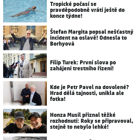
Tropické počasí se
pravděpodobně vrátí ještě do
konce týdne!
Štefan Margita popsal nešťastný
incident na oslavě! Odnesla to
Borhyová
Filip Turek: První slova po
zahájení trestního řízení!
Kde je Petr Pavel na dovolené?
Hrad dělá tajnosti, unikla ale
fotka!
Honza Musil přiznal těžké
rozhodnutí: Roky se připravoval,
stejně to nebylo lehké!