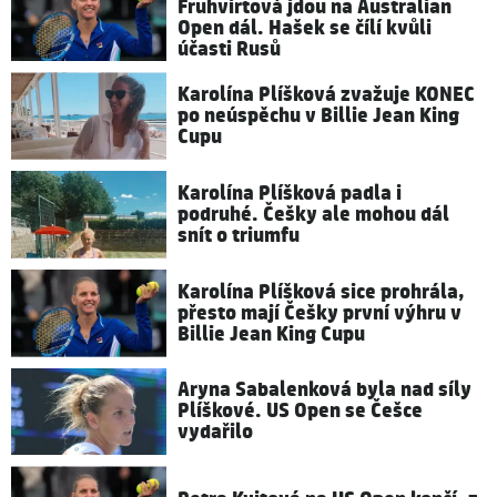
Fruhvirtová jdou na Australian
Open dál. Hašek se čílí kvůli
účasti Rusů
Karolína Plíšková zvažuje KONEC
po neúspěchu v Billie Jean King
Cupu
Karolína Plíšková padla i
podruhé. Češky ale mohou dál
snít o triumfu
Karolína Plíšková sice prohrála,
přesto mají Češky první výhru v
Billie Jean King Cupu
Aryna Sabalenková byla nad síly
Plíškové. US Open se Češce
vydařilo