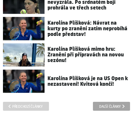
nevyzrála. Po srdnatém boji
prohrála ve třech setech
Karolína Plíšková: Návrat na
kurty po zranění zatím neprobíhá
podle představ!
Karolína Plíšková mimo hru:
Zranění při přípravách na novou
sezónu!
Karolína Plíšková je na US Open k
nezastavení! Kvitová končí!
PŘEDCHOZÍ ČLÁNKY
DALŠÍ ČLÁNKY