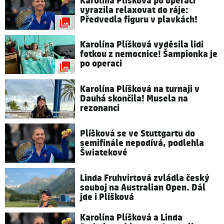
Karolína Plíšková po operaci
vyrazila relaxovat do ráje:
Předvedla figuru v plavkách!
Karolína Plíšková vyděsila lidi
fotkou z nemocnice! Šampionka je
po operaci
Karolína Plíšková na turnaji v
Dauhá skončila! Musela na
rezonanci
Plíšková se ve Stuttgartu do
semifinále nepodívá, podlehla
Šwiatekové
Linda Fruhvirtová zvládla český
souboj na Australian Open. Dál
jde i Plíšková
Karolína Plíšková a Linda