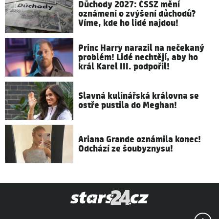
Důchody 2027: ČSSZ mění
oznámení o zvýšení důchodů?
Víme, kde ho lidé najdou!
Princ Harry narazil na nečekaný
problém! Lidé nechtějí, aby ho
král Karel III. podpořil!
Slavná kulinářská královna se
ostře pustila do Meghan!
Ariana Grande oznámila konec!
Odchází ze šoubyznysu!