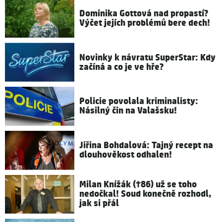
Dominika Gottová nad propastí?
Výčet jejích problémů bere dech!
Novinky k návratu SuperStar: Kdy
začíná a co je ve hře?
Policie povolala kriminalisty:
Násilný čin na Valašsku!
Jiřina Bohdalová: Tajný recept na
dlouhověkost odhalen!
Milan Knížák (†86) už se toho
nedočkal! Soud konečně rozhodl,
jak si přál