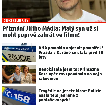
ČESKÉ CELEBRITY
Přiznání Jiřího Mádla: Malý syn už si
mohl poprvé zahrát ve filmu!
DNA pomohla objasnit pomníček!
Vražda v Karlíně se stala před 15
lety
Nedokázala jsem to! Princezna
Kate opět zavzpomínala na boj s
rakovinou
Tragédie na jezeře Most: Policie
našla tělo jednoho z
pohřešovaných!