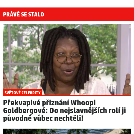
PRÁVĚ SE STALO
SVĚTOVÉ CELEBRITY
Překvapivé přiznání Whoopi
Goldbergové: Do nejslavnějších rolí ji
původně vůbec nechtěli!