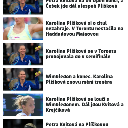
Petra Kvitová na US Open končí, z
Češek jde dál alespoň Plíšková
Karolína Plíšková si o titul
nezahraje. V Torontu nestačila na
Haddadovou Maiaovou
Karolína Plíšková se v Torontu
probojovala do v semifinále
Wimbledon a konec. Karolína
Plíšková znovu mění trenéra
Karolína Plíšková se loučí s
Wimbledonem. Dál jdou Kvitová a
Krejčíková
Petra Kvitová na Plíškovou