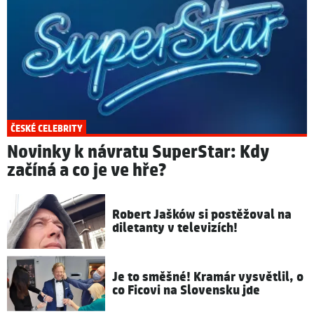
ČESKÉ CELEBRITY
Novinky k návratu SuperStar: Kdy
začíná a co je ve hře?
Robert Jašków si postěžoval na
diletanty v televizích!
Je to směšné! Kramár vysvětlil, o
co Ficovi na Slovensku jde