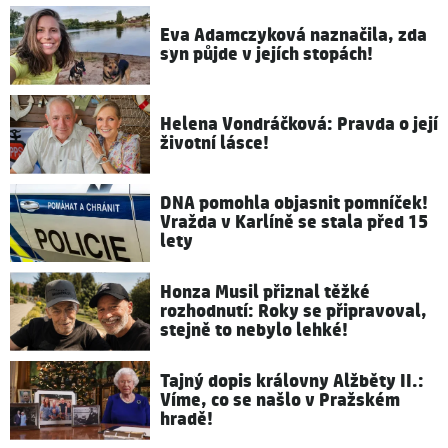
Eva Adamczyková naznačila, zda
syn půjde v jejích stopách!
Helena Vondráčková: Pravda o její
životní lásce!
DNA pomohla objasnit pomníček!
Vražda v Karlíně se stala před 15
lety
Honza Musil přiznal těžké
rozhodnutí: Roky se připravoval,
stejně to nebylo lehké!
Tajný dopis královny Alžběty II.:
Víme, co se našlo v Pražském
hradě!