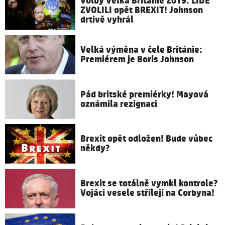
Volby Velká Británie 2019: LIDÉ
ZVOLILI opět BREXIT! Johnson
drtivě vyhrál
Velká výměna v čele Británie:
Premiérem je Boris Johnson
Pád britské premiérky! Mayová
oznámila rezignaci
Brexit opět odložen! Bude vůbec
někdy?
Brexit se totálně vymkl kontrole?
Vojáci vesele střílejí na Corbyna!