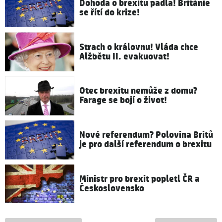
Dohoda o brexitu padla! Británie
se řítí do krize!
Strach o královnu! Vláda chce
Alžbětu II. evakuovat!
Otec brexitu nemůže z domu?
Farage se bojí o život!
Nové referendum? Polovina Britů
je pro další referendum o brexitu
Ministr pro brexit popletl ČR a
Československo