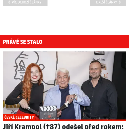
PŘEDCHOZÍ ČLÁNKY
DALŠÍ ČLÁNKY
PRÁVĚ SE STALO
ČESKÉ CELEBRITY
Jiří Krampol (†87) odešel před rokem: