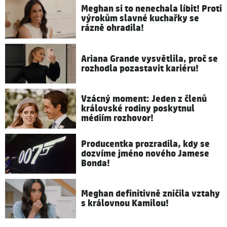
Meghan si to nenechala líbit! Proti
výrokům slavné kuchařky se
rázně ohradila!
Ariana Grande vysvětlila, proč se
rozhodla pozastavit kariéru!
Vzácný moment: Jeden z členů
královské rodiny poskytnul
médiím rozhovor!
Producentka prozradila, kdy se
dozvíme jméno nového Jamese
Bonda!
Meghan definitivně zničila vztahy
s královnou Kamilou!