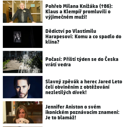
Pohřeb Milana Knížáka (†86):
Klaus a Klempíř promluvili o
výjimečném muži!
Dědictví po Vlastimilu
Harapesovi: Komu a co spadlo do
klína?
Počasí: Příští týden se do Česka
vrátí vedra
Slavný zpěvák a herec Jared Leto
čelí obviněním z obtěžování
nezletilých dívek!
Jennifer Aniston o svém
ikonickém poznávacím znamení:
Je to blamáž!