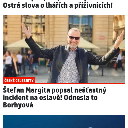
Ostrá slova o lhářích a příživnicích!
ČESKÉ CELEBRITY
Štefan Margita popsal nešťastný
incident na oslavě! Odnesla to
Borhyová