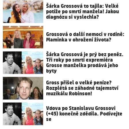
Šárka Grossová to tajila: Velké
potíže po smrti manžela! Jakou
diagnózu si vyslechla?
Grossová o další nemoci v rodině:
Maminka v ohrožení života?
Šárka Grossová je prý bez peněz.
Tři roky po smrti expremiéra
Grosse manželka prodává jeho
byty
Gross přišel o velké peníze?
Rozplétá se záhadné tajemství
muzikálu Robinson!
Vdova po Stanislavu Grossovi
(+45) konečně zdědila. Podívejte
se