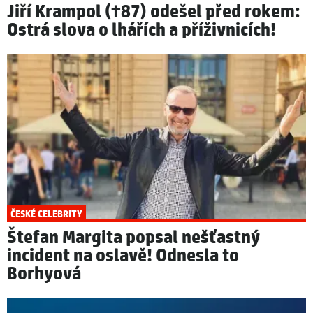
Jiří Krampol (†87) odešel před rokem:
Ostrá slova o lhářích a příživnicích!
ČESKÉ CELEBRITY
Štefan Margita popsal nešťastný
incident na oslavě! Odnesla to
Borhyová