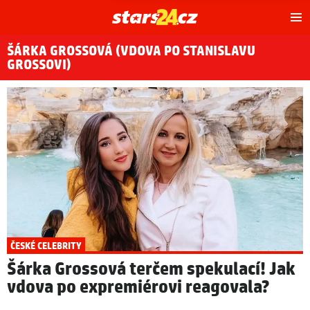
Hl
m
ŠÁRKA GROSSOVÁ (VDOVA PO STANISLAVU
GROSSOVI)
ČESKÉ CELEBRITY
Šárka Grossová terčem spekulací! Jak
vdova po expremiérovi reagovala?