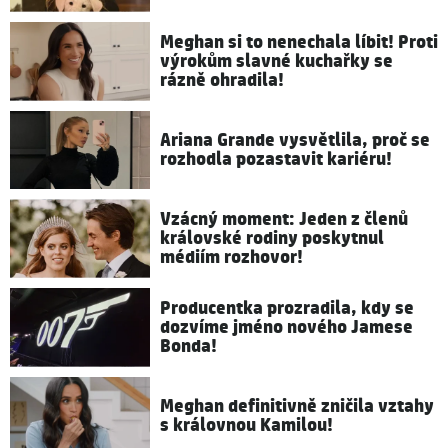
Meghan si to nenechala líbit! Proti
výrokům slavné kuchařky se
rázně ohradila!
Ariana Grande vysvětlila, proč se
rozhodla pozastavit kariéru!
Vzácný moment: Jeden z členů
královské rodiny poskytnul
médiím rozhovor!
Producentka prozradila, kdy se
dozvíme jméno nového Jamese
Bonda!
Meghan definitivně zničila vztahy
s královnou Kamilou!