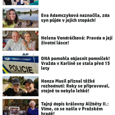
Eva Adamczyková naznačila, zda
syn půjde v jejích stopách!
Helena Vondráčková: Pravda o její
životní lásce!
DNA pomohla objasnit pomníček!
Vražda v Karlíně se stala před 15
lety
Honza Musil přiznal těžké
rozhodnutí: Roky se připravoval,
stejně to nebylo lehké!
Tajný dopis královny Alžběty II.:
Víme, co se našlo v Pražském
hradě!