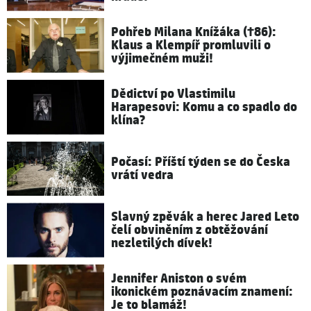
Pohřeb Milana Knížáka (†86):
Klaus a Klempíř promluvili o
výjimečném muži!
Dědictví po Vlastimilu
Harapesovi: Komu a co spadlo do
klína?
Počasí: Příští týden se do Česka
vrátí vedra
Slavný zpěvák a herec Jared Leto
čelí obviněním z obtěžování
nezletilých dívek!
Jennifer Aniston o svém
ikonickém poznávacím znamení:
Je to blamáž!