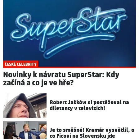
ČESKÉ CELEBRITY
Novinky k návratu SuperStar: Kdy
začíná a co je ve hře?
Robert Jašków si postěžoval na
diletanty v televizích!
Je to směšné! Kramár vysvětlil, o
co Ficovi na Slovensku jde