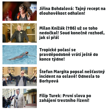
Jiřina Bohdalová: Tajný recept na
dlouhověkost odhalen!
Milan Knížák (†86) už se toho
nedočkal! Soud konečně rozhodl,
jak si přál
Tropické počasí se
pravděpodobně vrátí ještě do
konce týdne!
Štefan Margita popsal nešťastný
incident na oslavě! Odnesla to
Borhyová
Filip Turek: První slova po
zahájení trestního řízení!