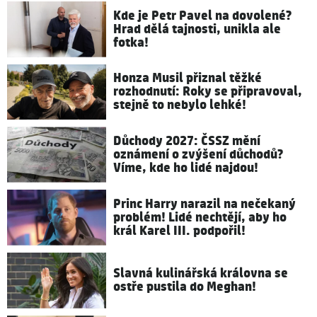
Kde je Petr Pavel na dovolené?
Hrad dělá tajnosti, unikla ale
fotka!
Honza Musil přiznal těžké
rozhodnutí: Roky se připravoval,
stejně to nebylo lehké!
Důchody 2027: ČSSZ mění
oznámení o zvýšení důchodů?
Víme, kde ho lidé najdou!
Princ Harry narazil na nečekaný
problém! Lidé nechtějí, aby ho
král Karel III. podpořil!
Slavná kulinářská královna se
ostře pustila do Meghan!