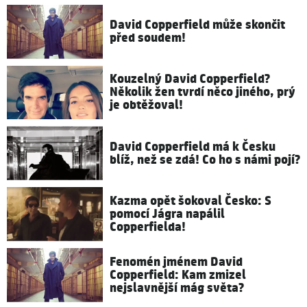
David Copperfield může skončit
před soudem!
Kouzelný David Copperfield?
Několik žen tvrdí něco jiného, prý
je obtěžoval!
David Copperfield má k Česku
blíž, než se zdá! Co ho s námi pojí?
Kazma opět šokoval Česko: S
pomocí Jágra napálil
Copperfielda!
Fenomén jménem David
Copperfield: Kam zmizel
nejslavnější mág světa?