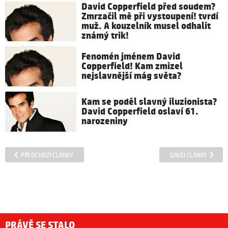
David Copperfield před soudem?
Zmrzačil mě při vystoupení! tvrdí
muž. A kouzelník musel odhalit
známý trik!
Fenomén jménem David
Copperfield! Kam zmizel
nejslavnější mág světa?
Kam se poděl slavný iluzionista?
David Copperfield oslaví 61.
narozeniny
PŘEDCHOZÍ ČLÁNKY
DALŠÍ ČLÁNKY
PRÁVĚ SE STALO