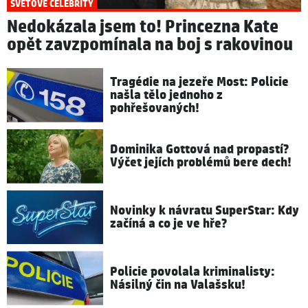
SVĚTOVÉ CELEBRITY
Nedokázala jsem to! Princezna Kate
opět zavzpomínala na boj s rakovinou
Tragédie na jezeře Most: Policie
našla tělo jednoho z
pohřešovaných!
Dominika Gottová nad propastí?
Výčet jejích problémů bere dech!
Novinky k návratu SuperStar: Kdy
začíná a co je ve hře?
Policie povolala kriminalisty:
Násilný čin na Valašsku!