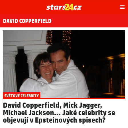
Hl
m
DAVID COPPERFIELD
SVĚTOVÉ CELEBRITY
David Copperfield, Mick Jagger,
Michael Jackson... Jaké celebrity se
objevují v Epsteinových spisech?