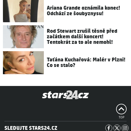
Ariana Grande oznámila konec!
Odchází ze šoubyznysu!
Rod Stewart zrušil těsně před
začátkem další koncert!
Tentokrát za to ale nemohl!
Taťána Kuchařová: Malér v Plzni!
Co se stalo?
TOP
SLEDUJTE STARS24.CZ