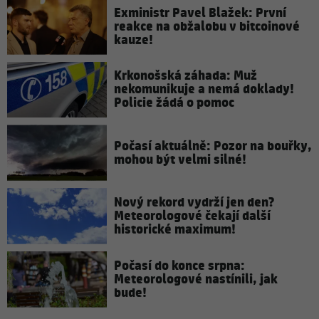
Exministr Pavel Blažek: První
reakce na obžalobu v bitcoinové
kauze!
Krkonošská záhada: Muž
nekomunikuje a nemá doklady!
Policie žádá o pomoc
Počasí aktuálně: Pozor na bouřky,
mohou být velmi silné!
Nový rekord vydrží jen den?
Meteorologové čekají další
historické maximum!
Počasí do konce srpna:
Meteorologové nastínili, jak
bude!