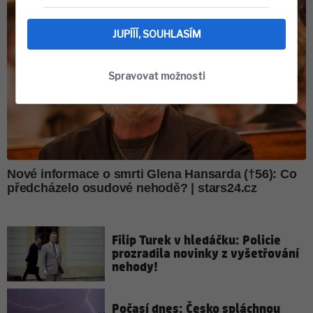
JUPÍÍÍ, SOUHLASÍM
Spravovat možnosti
Filip Turek v hledáčku: Policie
prozradila novinky z vyšetřování
nehody!
Počasí dnes: Česko spláchnou