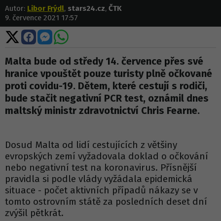
Autor:
Libor Frýdl
,
stars24.cz
,
ČTK
9. července 2021 17:57
Sdílet
Sdílet
Sdílet
Sdílet
na
na
na
na
X
Facebooku
Messengeru
WhatsApp
Malta bude od středy 14. července přes své
hranice vpouštět pouze turisty plně očkované
proti covidu-19. Dětem, které cestují s rodiči,
bude stačit negativní PCR test, oznámil dnes
maltský ministr zdravotnictví Chris Fearne.
Dosud Malta od lidí cestujících z většiny
evropských zemí vyžadovala doklad o očkování
nebo negativní test na koronavirus. Přísnější
pravidla si podle vlády vyžádala epidemická
situace - počet aktivních případů nákazy se v
tomto ostrovním státě za posledních deset dní
zvýšil pětkrát.