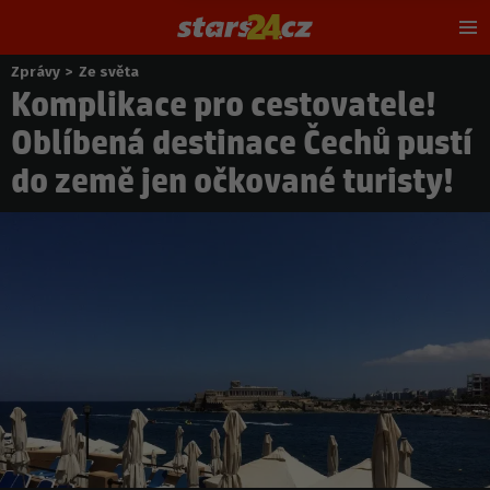
Hl
m
Zprávy
>
Ze světa
Nacházíte
Komplikace pro cestovatele!
se
zde:
Oblíbená destinace Čechů pustí
do země jen očkované turisty!