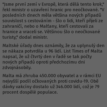
"Jsme první zemí v Evropě, která dělá tento krok,"
řekl ministr o uzavření hranic pro neočkované. "V
posledních dnech měla většina nových případů
souvislost s cestováním - šlo o lidi, kteří přijeli ze
zahraničí, nebo o Malťany, kteří cestovali za
hranice a vraceli se. Většinou šlo o neočkované
turisty," dodal ministr.
Maltské úřady dnes oznámily, že za uplynulý den
se nákaza potvrdila u 96 lidí. List Times of Malta
napsal, že už čtvrtý den v řadě se tak počty
nových případů oproti předchozímu dni
zdvojnásobily.
Malta má zhruba 450.000 obyvatel a v rámci EU
nejvyšší podíl očkovaných proti covidu-19. Obě
dávky vakcíny dostalo už 346.000 lidí, což je 79
procent dospělé populace.