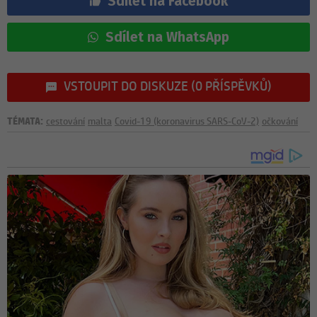
Sdílet na Facebook
Sdílet na WhatsApp
VSTOUPIT DO DISKUZE (0 PŘÍSPĚVKŮ)
TÉMATA:
cestování
malta
Covid-19 (koronavirus SARS-CoV-2)
očkování