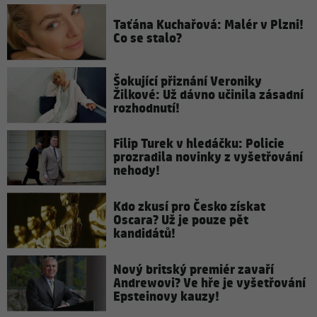
Taťána Kuchařová: Malér v Plzni!
Co se stalo?
Šokující přiznání Veroniky
Žilkové: Už dávno učinila zásadní
rozhodnutí!
Filip Turek v hledáčku: Policie
prozradila novinky z vyšetřování
nehody!
Kdo zkusí pro Česko získat
Oscara? Už je pouze pět
kandidátů!
Nový britský premiér zavaří
Andrewovi? Ve hře je vyšetřování
Epsteinovy kauzy!