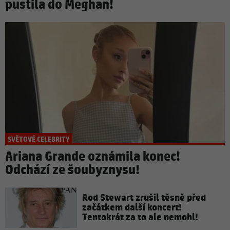
pustila do Meghan!
SVĚTOVÉ CELEBRITY
Ariana Grande oznámila konec!
Odchází ze šoubyznysu!
Rod Stewart zrušil těsně před
začátkem další koncert!
Tentokrát za to ale nemohl!