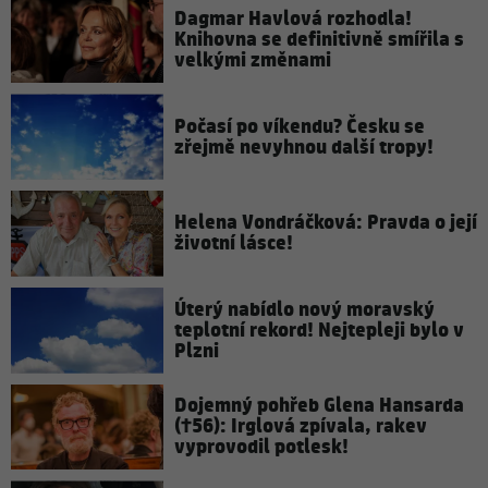
Dagmar Havlová rozhodla!
Knihovna se definitivně smířila s
velkými změnami
Počasí po víkendu? Česku se
zřejmě nevyhnou další tropy!
Helena Vondráčková: Pravda o její
životní lásce!
Úterý nabídlo nový moravský
teplotní rekord! Nejtepleji bylo v
Plzni
Dojemný pohřeb Glena Hansarda
(†56): Irglová zpívala, rakev
vyprovodil potlesk!