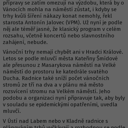
přípravy se zatím omezují na výzdobu, která by o
Vánocích mohla na náměstí zůstat, i kdyby se
trhy kvůli šíření nákazy konat nemohly, řekl
starosta Antonín Jalovec (VPM). Už nyní je podle
něj ale téměř jasné, že klasický program v celém
rozsahu, včetně koncertů nebo slavnostního
zahájení, nebude.
Vánoční trhy nemají chybět ani v Hradci Králové.
Letos se podle mluvčí města Kateřiny Šmídové
ale přesunou z Masarykova náměstí na Velké
náměstí do prostoru ke katedrále svatého
Ducha. Radnice také sníží počet vánočních
stromů ze tří na dva a v plánu má město
rozsvícení stromu na Velkém náměstí. Jeho
podobu a organizaci nyní připravuje tak, aby byly
v souladu se epidemickými opatřeními, uvedla
mluvčí.
V Ústí nad Labem nebo v Kladně radnice s
plánováním trhů vyčkávají a rozhodnou se podle