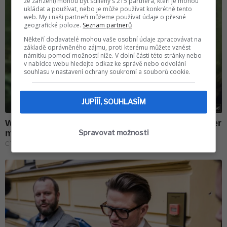
ze zařízení) mohou být sdíleny s 215 partnera, kteří je mohou
ukládat a používat, nebo je může používat konkrétně tento
web. My i naši partneři můžeme používat údaje o přesné
geografické poloze.
Seznam partnerů
Někteří dodavatelé mohou vaše osobní údaje zpracovávat na
základě oprávněného zájmu, proti kterému můžete vznést
námitku pomocí možností níže. V dolní části této stránky nebo
v nabídce webu hledejte odkaz ke správě nebo odvolání
souhlasu v nastavení ochrany soukromí a souborů cookie.
JUPÍÍÍ, SOUHLASÍM
Spravovat možnosti