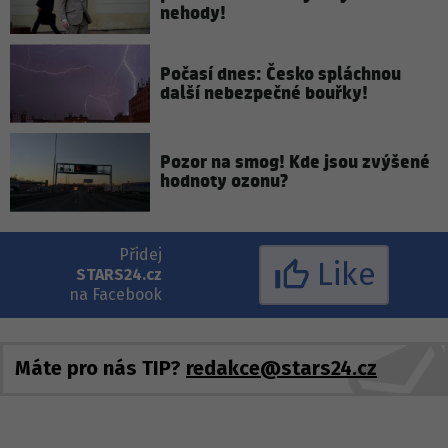
nehody!
Počasí dnes: Česko spláchnou
další nebezpečné bouřky!
Pozor na smog! Kde jsou zvýšené
hodnoty ozonu?
Přidej
Like
STARS24.cz
na Facebook
Máte pro nás TIP?
redakce@stars24.cz