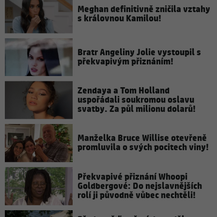
Meghan definitivně zničila vztahy
s královnou Kamilou!
Bratr Angeliny Jolie vystoupil s
překvapivým přiznáním!
Zendaya a Tom Holland
uspořádali soukromou oslavu
svatby. Za půl milionu dolarů!
Manželka Bruce Willise otevřeně
promluvila o svých pocitech viny!
Překvapivé přiznání Whoopi
Goldbergové: Do nejslavnějších
rolí ji původně vůbec nechtěli!