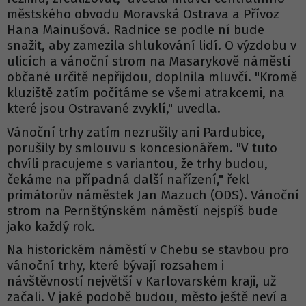
městského obvodu Moravská Ostrava a Přívoz
Hana Mainušová. Radnice se podle ní bude
snažit, aby zamezila shlukování lidí. O výzdobu v
ulicích a vánoční strom na Masarykově náměstí
občané určitě nepřijdou, doplnila mluvčí. "Kromě
kluziště zatím počítáme se všemi atrakcemi, na
které jsou Ostravané zvyklí," uvedla.
Vánoční trhy zatím nezrušily ani Pardubice,
porušily by smlouvu s koncesionářem. "V tuto
chvíli pracujeme s variantou, že trhy budou,
čekáme na případná další nařízení," řekl
primátorův náměstek Jan Mazuch (ODS). Vánoční
strom na Pernštýnském náměstí nejspíš bude
jako každý rok.
Na historickém náměstí v Chebu se stavbou pro
vánoční trhy, které bývají rozsahem i
návštěvností největší v Karlovarském kraji, už
začali. V jaké podobě budou, město ještě neví a