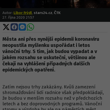
Autor:
Libor Frýdl
,
stars24.cz
,
ČTK
27. října 2020 21:57
Sdílet
Sdílet
Sdílet
Sdílet
na
na
na
na
X
Facebooku
Messengeru
WhatsApp
Města ani přes nynější epidemii koronaviru
neopustila myšlenku uspořádat i letos
vánoční trhy. S tím, jak budou vypadat a v
jakém rozsahu se uskuteční, většinou ale
čekají na vyhlášení případných dalších
epidemických opatření.
Zatím nejsou trhy zakázány. Kvůli zamezení
shromažďování lidí radnice však předpokládají,
že budou v menším rozsahu než v předchozích
letech a bez doprovodných programů. Vánoční
stromy a výzdoba by ale na náměstích měst