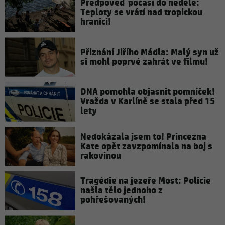
Předpověď počasí do neděle:
Teploty se vrátí nad tropickou
hranici!
Přiznání Jiřího Mádla: Malý syn už
si mohl poprvé zahrát ve filmu!
DNA pomohla objasnit pomníček!
Vražda v Karlíně se stala před 15
lety
Nedokázala jsem to! Princezna
Kate opět zavzpomínala na boj s
rakovinou
Tragédie na jezeře Most: Policie
našla tělo jednoho z
pohřešovaných!