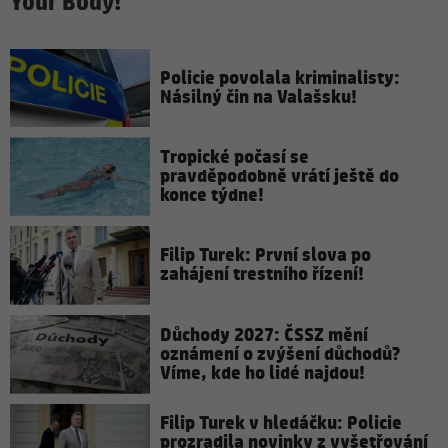
Your Body!
Policie povolala kriminalisty:
Násilný čin na Valašsku!
Tropické počasí se
pravděpodobně vrátí ještě do
konce týdne!
Filip Turek: První slova po
zahájení trestního řízení!
Důchody 2027: ČSSZ mění
oznámení o zvýšení důchodů?
Víme, kde ho lidé najdou!
Filip Turek v hledáčku: Policie
prozradila novinky z vyšetřování