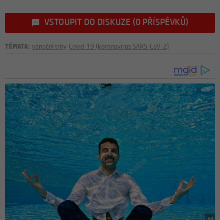
VSTOUPIT DO DISKUZE (0 PŘÍSPĚVKŮ)
TÉMATA:
vánoční trhy
Covid-19 (koronavirus SARS-CoV-2)