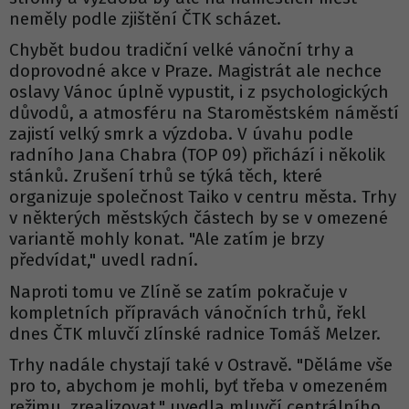
neměly podle zjištění ČTK scházet.
Chybět budou tradiční velké vánoční trhy a
doprovodné akce v Praze. Magistrát ale nechce
oslavy Vánoc úplně vypustit, i z psychologických
důvodů, a atmosféru na Staroměstském náměstí
zajistí velký smrk a výzdoba. V úvahu podle
radního Jana Chabra (TOP 09) přichází i několik
stánků. Zrušení trhů se týká těch, které
organizuje společnost Taiko v centru města. Trhy
v některých městských částech by se v omezené
variantě mohly konat. "Ale zatím je brzy
předvídat," uvedl radní.
Naproti tomu ve Zlíně se zatím pokračuje v
kompletních přípravách vánočních trhů, řekl
dnes ČTK mluvčí zlínské radnice Tomáš Melzer.
Trhy nadále chystají také v Ostravě. "Děláme vše
pro to, abychom je mohli, byť třeba v omezeném
režimu, zrealizovat," uvedla mluvčí centrálního