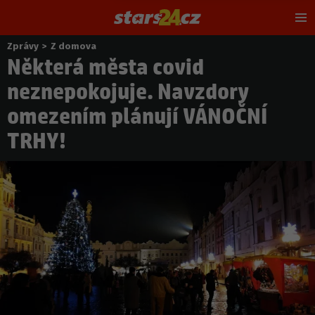
Hl
m
Zprávy
>
Z domova
Nacházíte
Některá města covid
se
zde:
neznepokojuje. Navzdory
omezením plánují VÁNOČNÍ
TRHY!