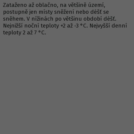
Zataženo až oblačno, na většině území,
postupně jen místy sněžení nebo déšť se
sněhem. V nížinách po většinu období déšť.
Nejnižší noční teploty +2 až -3 °C. Nejvyšší denní
teploty 2 až 7 °C.