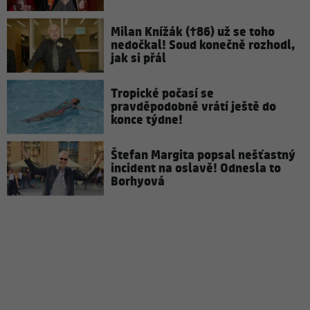
Milan Knížák (†86) už se toho
nedočkal! Soud konečně rozhodl,
jak si přál
Tropické počasí se
pravděpodobně vrátí ještě do
konce týdne!
Štefan Margita popsal nešťastný
incident na oslavě! Odnesla to
Borhyová