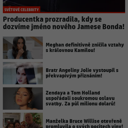
SVĚTOVÉ CELEBRITY
Producentka prozradila, kdy se
dozvíme jméno nového Jamese Bonda!
Meghan definitivně zničila vztahy
s královnou Kamilou!
Bratr Angeliny Jolie vystoupil s
překvapivým přiznáním!
Zendaya a Tom Holland
uspořádali soukromou oslavu
svatby. Za půl milionu dolarů!
Manželka Bruce Willise otevřeně
promluvila o svých pocitech viny!