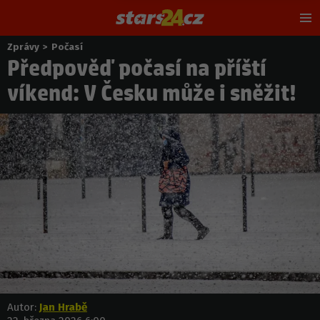
Hl
m
Zprávy
>
Počasí
Nacházíte
Předpověď počasí na příští
se
zde:
víkend: V Česku může i sněžit!
Autor:
Jan Hrabě