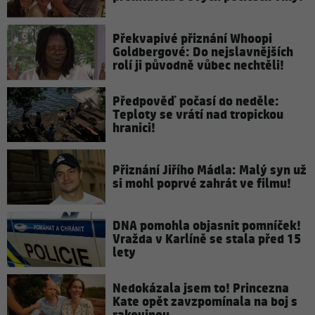
Překvapivé přiznání Whoopi
Goldbergové: Do nejslavnějších
rolí ji původně vůbec nechtěli!
Předpověď počasí do neděle:
Teploty se vrátí nad tropickou
hranici!
Přiznání Jiřího Mádla: Malý syn už
si mohl poprvé zahrát ve filmu!
DNA pomohla objasnit pomníček!
Vražda v Karlíně se stala před 15
lety
Nedokázala jsem to! Princezna
Kate opět zavzpomínala na boj s