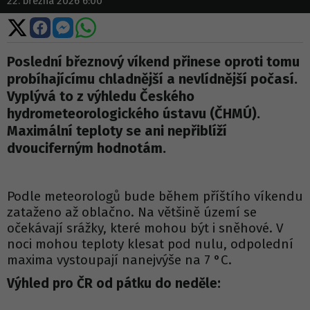
22. března 2026 6:00
Sdílet
Sdílet
Sdílet
Sdílet
na
na
na
na
X
Facebooku
Messengeru
WhatsApp
Poslední březnový víkend přinese oproti tomu
probíhajícímu chladnější a nevlídnější počasí.
Vyplývá to z výhledu Českého
hydrometeorologického ústavu (ČHMÚ).
Maximální teploty se ani nepřiblíží
dvouciferným hodnotám.
Podle meteorologů bude během příštího víkendu
zataženo až oblačno. Na většině území se
očekávají srážky, které mohou být i sněhové. V
noci mohou teploty klesat pod nulu, odpolední
maxima vystoupají nanejvýše na 7 °C.
Výhled pro ČR od pátku do neděle: