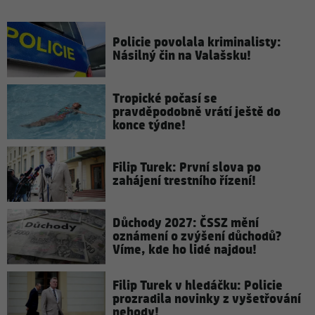
Policie povolala kriminalisty:
Násilný čin na Valašsku!
Tropické počasí se
pravděpodobně vrátí ještě do
konce týdne!
Filip Turek: První slova po
zahájení trestního řízení!
Důchody 2027: ČSSZ mění
oznámení o zvýšení důchodů?
Víme, kde ho lidé najdou!
Filip Turek v hledáčku: Policie
prozradila novinky z vyšetřování
nehody!