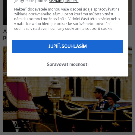
geografické poloze.
Seznam partnerů
Někteří dodavatelé mohou vaše osobní údaje zpracovávat na
základě oprávněného zájmu, proti kterému můžete vznést
námitku pomocí možností níže. V dolní části této stránky nebo
v nabídce webu hledejte odkaz ke správě nebo odvolání
souhlasu v nastavení ochrany soukromí a souborů cookie.
JUPÍÍÍ, SOUHLASÍM
Spravovat možnosti