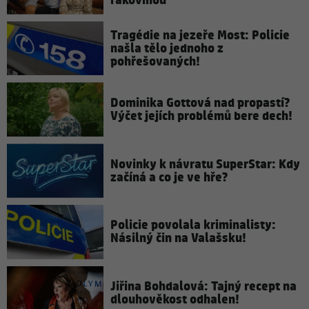
rakovinou
Tragédie na jezeře Most: Policie
našla tělo jednoho z
pohřešovaných!
Dominika Gottová nad propastí?
Výčet jejích problémů bere dech!
Novinky k návratu SuperStar: Kdy
začíná a co je ve hře?
Policie povolala kriminalisty:
Násilný čin na Valašsku!
Jiřina Bohdalová: Tajný recept na
dlouhověkost odhalen!