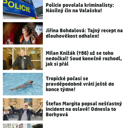
Policie povolala kriminalisty:
Násilný čin na Valašsku!
Jiřina Bohdalová: Tajný recept na
dlouhověkost odhalen!
Milan Knížák (†86) už se toho
nedočkal! Soud konečně rozhodl,
jak si přál
Tropické počasí se
pravděpodobně vrátí ještě do
konce týdne!
Štefan Margita popsal nešťastný
incident na oslavě! Odnesla to
Borhyová