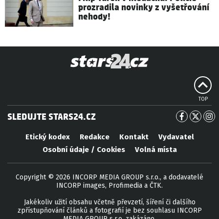
prozradila novinky z vyšetřování
nehody!
TOP
SLEDUJTE STARS24.CZ
Etický kodex
Redakce
Kontakt
Vydavatel
Osobní údaje / Cookies
Volná místa
Copyright © 2026 INCORP MEDIA GROUP s.r.o., a dodavatelé
INCORP images, Profimedia a ČTK.
Jakékoliv užití obsahu včetně převzetí, šíření či dalšího
zpřístupňování článků a fotografií je bez souhlasu INCORP
MEDIA GROUP s.r.o. zakázáno.