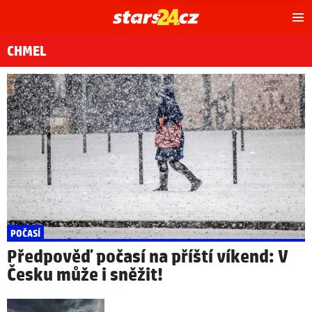
Hl
m
CHMEL
POČASÍ
Předpověď počasí na příští víkend: V
Česku může i sněžit!