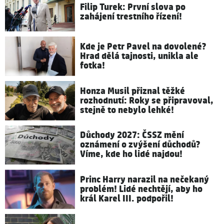
Filip Turek: První slova po
zahájení trestního řízení!
Kde je Petr Pavel na dovolené?
Hrad dělá tajnosti, unikla ale
fotka!
Honza Musil přiznal těžké
rozhodnutí: Roky se připravoval,
stejně to nebylo lehké!
Důchody 2027: ČSSZ mění
oznámení o zvýšení důchodů?
Víme, kde ho lidé najdou!
Princ Harry narazil na nečekaný
problém! Lidé nechtějí, aby ho
král Karel III. podpořil!