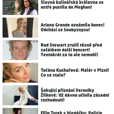
Slavná kulinářská královna se
ostře pustila do Meghan!
Ariana Grande oznámila konec!
Odchází ze šoubyznysu!
Rod Stewart zrušil těsně před
začátkem další koncert!
Tentokrát za to ale nemohl!
Taťána Kuchařová: Malér v Plzni!
Co se stalo?
Šokující přiznání Veroniky
Žilkové: Už dávno učinila zásadní
rozhodnutí!
Filip Turek v hledáčku: Policie