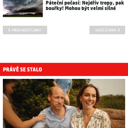
Páteční počasí: Nejdřív tropy, pak
bouřky! Mohou být velmi silné
PŘEDCHOZÍ ČLÁNKY
DALŠÍ ČLÁNKY
PRÁVĚ SE STALO