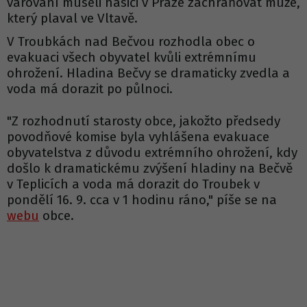
varování museli hasiči v Praze zachraňovat muže,
který plaval ve Vltavě.
V Troubkách nad Bečvou rozhodla obec o
evakuaci všech obyvatel kvůli extrémnímu
ohrožení. Hladina Bečvy se dramaticky zvedla a
voda má dorazit po půlnoci.
"Z rozhodnutí starosty obce, jakožto předsedy
povodňové komise byla vyhlášena evakuace
obyvatelstva z důvodu extrémního ohrožení, kdy
došlo k dramatickému zvýšení hladiny na Bečvě
v Teplicích a voda má dorazit do Troubek v
pondělí 16. 9. cca v 1 hodinu ráno," píše se na
webu
obce.