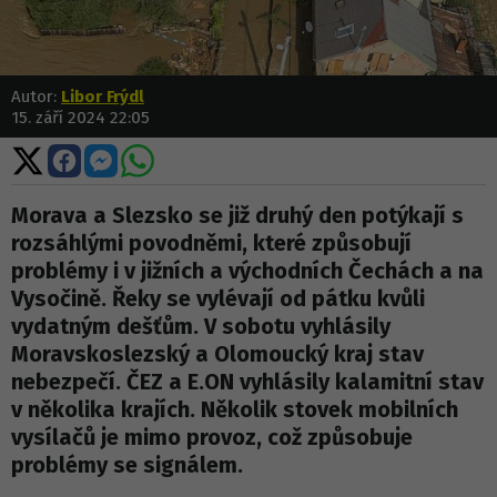
Autor:
Libor Frýdl
15. září 2024 22:05
Sdílet
Sdílet
Sdílet
Sdílet
na
na
na
na
X
Facebooku
Messengeru
WhatsApp
Morava a Slezsko se již druhý den potýkají s
rozsáhlými povodněmi, které způsobují
problémy i v jižních a východních Čechách a na
Vysočině. Řeky se vylévají od pátku kvůli
vydatným dešťům. V sobotu vyhlásily
Moravskoslezský a Olomoucký kraj stav
nebezpečí. ČEZ a E.ON vyhlásily kalamitní stav
v několika krajích. Několik stovek mobilních
vysílačů je mimo provoz, což způsobuje
problémy se signálem.