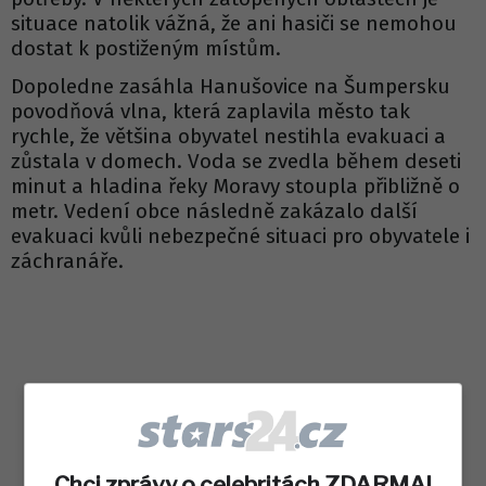
situace natolik vážná, že ani hasiči se nemohou
dostat k postiženým místům.
Dopoledne zasáhla Hanušovice na Šumpersku
povodňová vlna, která zaplavila město tak
rychle, že většina obyvatel nestihla evakuaci a
zůstala v domech. Voda se zvedla během deseti
minut a hladina řeky Moravy stoupla přibližně o
metr. Vedení obce následně zakázalo další
evakuaci kvůli nebezpečné situaci pro obyvatele i
záchranáře.
Chci zprávy o celebritách ZDARMA!