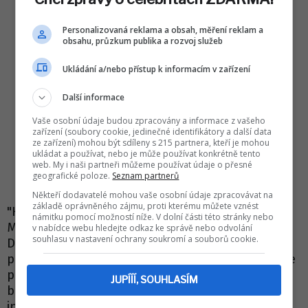
Personalizovaná reklama a obsah, měření reklam a
obsahu, průzkum publika a rozvoj služeb
Ukládání a/nebo přístup k informacím v zařízení
Další informace
Vaše osobní údaje budou zpracovány a informace z vašeho
zařízení (soubory cookie, jedinečné identifikátory a další data
ze zařízení) mohou být sdíleny s 215 partnera, kteří je mohou
ukládat a používat, nebo je může používat konkrétně tento
web. My i naši partneři můžeme používat údaje o přesné
geografické poloze.
Seznam partnerů
Někteří dodavatelé mohou vaše osobní údaje zpracovávat na
základě oprávněného zájmu, proti kterému můžete vznést
"Hanušovicemi se přehnala povodňová vlna.
námitku pomocí možností níže. V dolní části této stránky nebo
Morava prudce vystoupala během deseti minut.
v nabídce webu hledejte odkaz ke správě nebo odvolání
souhlasu v nastavení ochrany soukromí a souborů cookie.
Došlo k nejčernějšímu scénáři a bohužel se
protrhla protipovodňová hráz. Ulice Sportovní je
pod vodou stejně jako další části města v
JUPÍÍÍ, SOUHLASÍM
blízkosti Moravy. V terénu jsou všechny složky
integrovaného záchranného systému,"