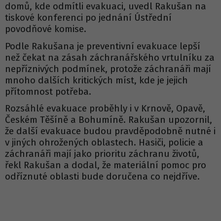
domů, kde odmítli evakuaci, uvedl Rakušan na
tiskové konferenci po jednání Ústřední
povodňové komise.
Podle Rakušana je preventivní evakuace lepší
než čekat na zásah záchranářského vrtulníku za
nepříznivých podmínek, protože záchranáři mají
mnoho dalších kritických míst, kde je jejich
přítomnost potřeba.
Rozsáhlé evakuace proběhly i v Krnově, Opavě,
Českém Těšíně a Bohumíně. Rakušan upozornil,
že další evakuace budou pravděpodobně nutné i
v jiných ohrožených oblastech. Hasiči, policie a
záchranáři mají jako prioritu záchranu životů,
řekl Rakušan a dodal, že materiální pomoc pro
odříznuté oblasti bude doručena co nejdříve.