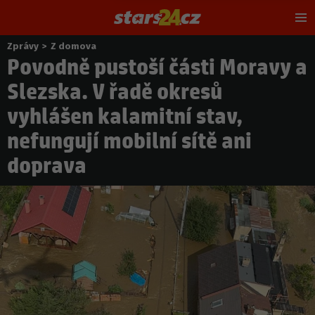
Hl
m
Zprávy
>
Z domova
Nacházíte
Povodně pustoší části Moravy a
se
zde:
Slezska. V řadě okresů
vyhlášen kalamitní stav,
nefungují mobilní sítě ani
doprava