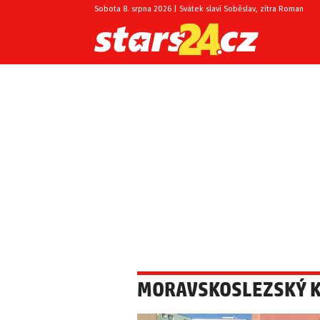
Sobota 8. srpna 2026 | Svátek slaví Soběslav, zítra Roman
MORAVSKOSLEZSKÝ K