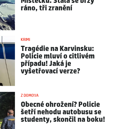
Místecku. Stala se brzy
ráno, tři zranění
KRIMI
Tragédie na Karvinsku:
Policie mluví o citlivém
případu! Jaká je
vyšetřovací verze?
Z DOMOVA
Obecné ohrožení? Policie
šetří nehodu autobusu se
studenty, skončil na boku!