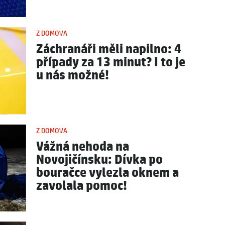
Z DOMOVA
Záchranáři měli napilno: 4
případy za 13 minut? I to je
u nás možné!
Z DOMOVA
Vážná nehoda na
Novojičínsku: Dívka po
bouračce vylezla oknem a
zavolala pomoc!