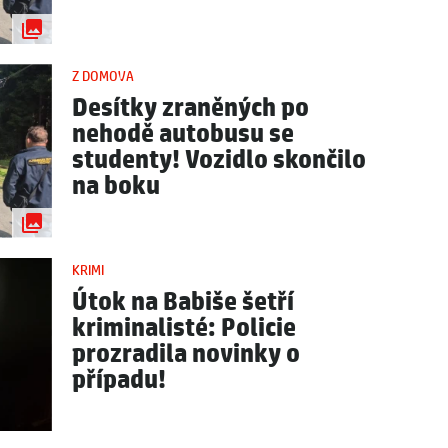
Z DOMOVA
Desítky zraněných po
nehodě autobusu se
studenty! Vozidlo skončilo
na boku
KRIMI
Útok na Babiše šetří
kriminalisté: Policie
prozradila novinky o
případu!