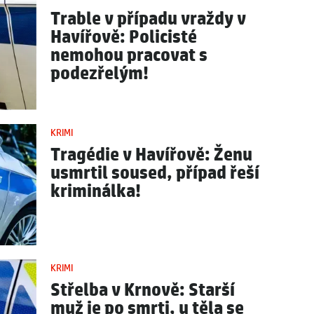
Trable v případu vraždy v
Havířově: Policisté
nemohou pracovat s
podezřelým!
KRIMI
Tragédie v Havířově: Ženu
usmrtil soused, případ řeší
kriminálka!
KRIMI
Střelba v Krnově: Starší
muž je po smrti, u těla se