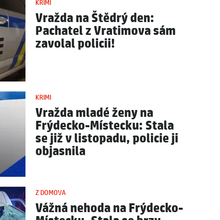
KRIMI
Vražda na Štědrý den:
Pachatel z Vratimova sám
zavolal policii!
KRIMI
Vražda mladé ženy na
Frýdecko-Místecku: Stala
se již v listopadu, policie ji
objasnila
Z DOMOVA
Vážná nehoda na Frýdecko-