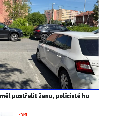
těžoval na diletanty v televizích!
t pomníček! Vražda v Karlíně se
měl postřelit ženu, policisté ho
KRIMI