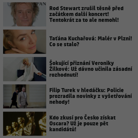
Rod Stewart zrušil těsně před
začátkem další koncert!
Tentokrát za to ale nemohl!
Taťána Kuchařová: Malér v Plzni!
Co se stalo?
Šokující přiznání Veroniky
Žilkové: Už dávno učinila zásadní
rozhodnutí!
Filip Turek v hledáčku: Policie
prozradila novinky z vyšetřování
nehody!
Kdo zkusí pro Česko získat
Oscara? Už je pouze pět
kandidátů!