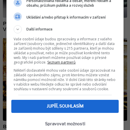
Personalizovaná reklama a obsah, měření reklam a
obsahu, průzkum publika a rozvoj služeb
Ukládání a/nebo přístup k informacím v zařízení
Další informace
Vaše osobní údaje budou zpracovány a informace z vašeho
zařízení (soubory cookie, jedinečné identifikátory a další data
ze zařízení) mohou být sdíleny s 215 partnera, kteří je mohou
ukládat a používat, nebo je může používat konkrétně tento
web. My i naši partneři můžeme používat údaje o přesné
geografické poloze.
Seznam partnerů
Někteří dodavatelé mohou vaše osobní údaje zpracovávat na
základě oprávněného zájmu, proti kterému můžete vznést
námitku pomocí možností níže. V dolní části této stránky nebo
v nabídce webu hledejte odkaz ke správě nebo odvolání
souhlasu v nastavení ochrany soukromí a souborů cookie.
JUPÍÍÍ, SOUHLASÍM
Spravovat možnosti