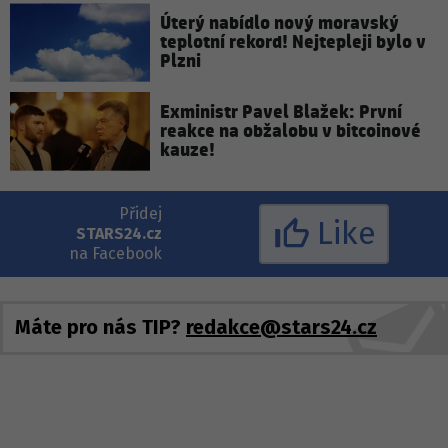
Úterý nabídlo nový moravský
teplotní rekord! Nejtepleji bylo v
Plzni
Exministr Pavel Blažek: První
reakce na obžalobu v bitcoinové
kauze!
Přidej
Like
STARS24.cz
na Facebook
Máte pro nás TIP?
redakce@stars24.cz