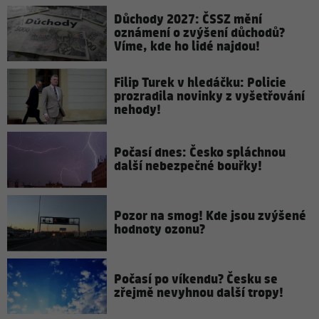
Důchody 2027: ČSSZ mění
oznámení o zvýšení důchodů?
Víme, kde ho lidé najdou!
Filip Turek v hledáčku: Policie
prozradila novinky z vyšetřování
nehody!
Počasí dnes: Česko spláchnou
další nebezpečné bouřky!
Pozor na smog! Kde jsou zvýšené
hodnoty ozonu?
Počasí po víkendu? Česku se
zřejmě nevyhnou další tropy!