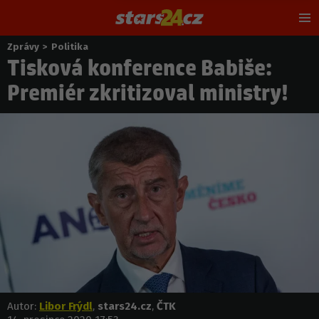
Hl
m
Zprávy
>
Politika
Nacházíte
Tisková konference Babiše:
se
zde:
Premiér zkritizoval ministry!
Autor:
Libor Frýdl
,
stars24.cz
,
ČTK