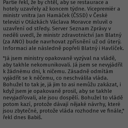
Partie řekl, že by chtěl, aby se restaurace a
hotely uzavřely až koncem týdne. Vicepremiér a
ministr vnitra Jan Hamáček (ČSSD) v České
televizi v Otázkách Václava Moravce mluvil o
uzavření od středy. Server Seznam Zprávy v
neděli uvedl, že ministr zdravotnictví Jan Blatný
(za ANO) bude navrhovat zpřísnění už od úterý.
Informaci ale následně popřeli Blatný i Havlíček.
"Já jsem ministry opakovaně vyzýval na vládě,
aby takhle nekomunikovali. Já jsem se nevyjádřil
k žádnému dni, k ničemu. Zásadně odmítám
vyjádřit se k něčemu, co neschválila vláda.
Bohužel to tak je, já jim to asi nemůžu zakázat, i
když jsem je opakovaně prosil, aby se takhle
nevyjadřovali, ale jsou dospělí. Bohužel to vládě
potom kazí, protože dávají nějaké návrhy, které
jsou zbytečné, protože vláda rozhodne ve finále,"
řekl dnes Babiš.