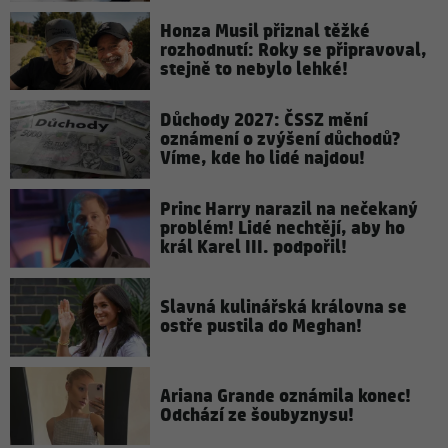
Honza Musil přiznal těžké
rozhodnutí: Roky se připravoval,
stejně to nebylo lehké!
Důchody 2027: ČSSZ mění
oznámení o zvýšení důchodů?
Víme, kde ho lidé najdou!
Princ Harry narazil na nečekaný
problém! Lidé nechtějí, aby ho
král Karel III. podpořil!
Slavná kulinářská královna se
ostře pustila do Meghan!
Ariana Grande oznámila konec!
Odchází ze šoubyznysu!