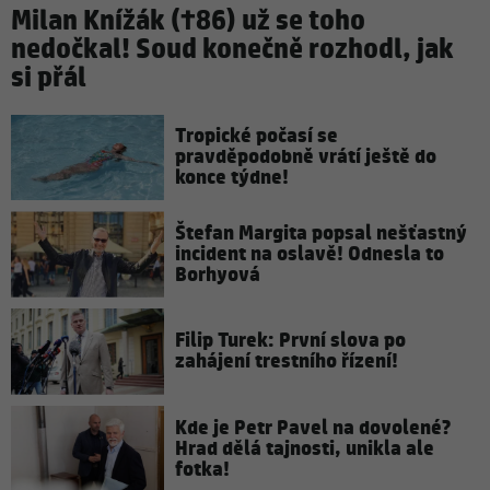
Milan Knížák (†86) už se toho
nedočkal! Soud konečně rozhodl, jak
si přál
Tropické počasí se
pravděpodobně vrátí ještě do
konce týdne!
Štefan Margita popsal nešťastný
incident na oslavě! Odnesla to
Borhyová
Filip Turek: První slova po
zahájení trestního řízení!
Kde je Petr Pavel na dovolené?
Hrad dělá tajnosti, unikla ale
fotka!