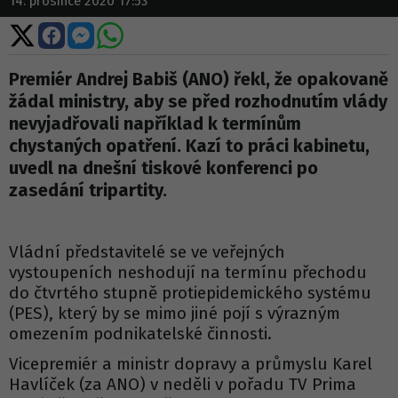
14. prosince 2020 17:53
Sdílet
Sdílet
Sdílet
Sdílet
na
na
na
na
X
Facebooku
Messengeru
WhatsApp
Premiér Andrej Babiš (ANO) řekl, že opakovaně
žádal ministry, aby se před rozhodnutím vlády
nevyjadřovali například k termínům
chystaných opatření. Kazí to práci kabinetu,
uvedl na dnešní tiskové konferenci po
zasedání tripartity.
Vládní představitelé se ve veřejných
vystoupeních neshodují na termínu přechodu
do čtvrtého stupně protiepidemického systému
(PES), který by se mimo jiné pojí s výrazným
omezením podnikatelské činnosti.
Vicepremiér a ministr dopravy a průmyslu Karel
Havlíček (za ANO) v neděli v pořadu TV Prima