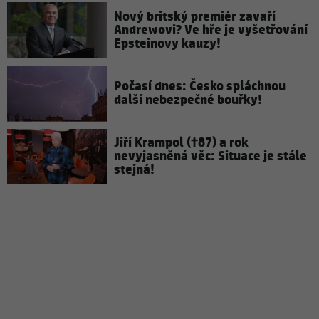
Nový britský premiér zavaří
Andrewovi? Ve hře je vyšetřování
Epsteinovy kauzy!
Počasí dnes: Česko spláchnou
další nebezpečné bouřky!
Jiří Krampol (†87) a rok
nevyjasněná věc: Situace je stále
stejná!