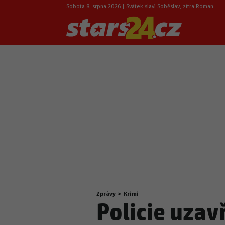
Sobota 8. srpna 2026 | Svátek slaví Soběslav, zítra Roman
Zprávy
>
Krimi
Nacházíte
Policie uzav
se
zde: