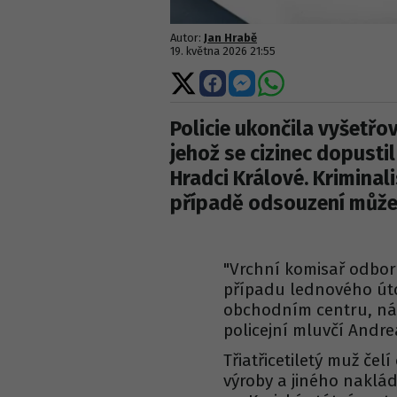
Autor:
Jan Hrabě
19. května 2026 21:55
Sdílet
Sdílet
Sdílet
Sdílet
na
na
na
na
X
Facebooku
Messengeru
WhatsApp
Policie ukončila vyšetř
jehož se cizinec dopusti
Hradci Králové. Kriminal
případě odsouzení může s
"Vrchní komisař odbor
případu lednového úto
obchodním centru, ná
policejní mluvčí Andr
Třiatřicetiletý muž čel
výroby a jiného naklád