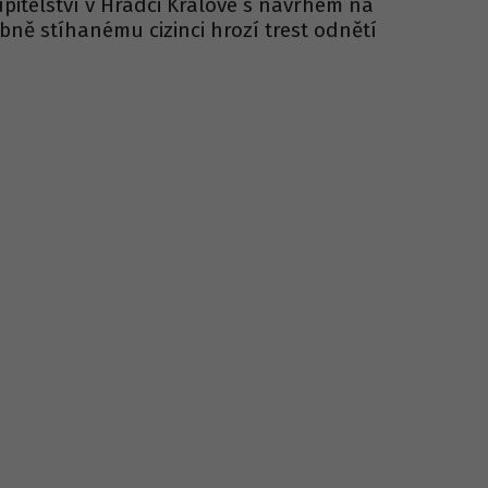
upitelství v Hradci Králové s návrhem na
ně stíhanému cizinci hrozí trest odnětí