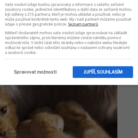
Vaše osobní údaje budou zpracovány a informace z vašeho zařízení
(soubory cookie, jedinečné identifikátory a další data ze zařízení) mohou
být sdíleny s 215 partnera, kteří je mohou ukládat a používat, nebo je
Sdílet na WhatsApp
může používat konkrétně tento web. My i naši partneři můžeme používat
údaje o přesné geografické poloze.
Seznam partnerů
Někteří dodavatelé mohou vaše osobní údaje zpracovávat na základě
IT DO DISKUZE (0 PŘÍSPĚVKŮ)
oprávněného zájmu, proti kterému můžete vznést námitku pomocí
možností níže. V dolní části této stránky nebo v nabídce webu hledejte
odkaz ke správě nebo odvolání souhlasu v nastavení ochrany soukromí
a souborů cookie.
Spravovat možnosti
JUPÍÍÍ, SOUHLASÍM