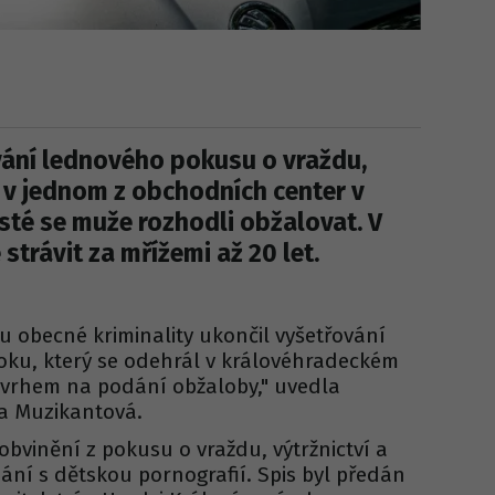
ování lednového pokusu o vraždu,
l v jednom z obchodních center v
isté se muže rozhodli obžalovat. V
trávit za mřížemi až 20 let.
u obecné kriminality ukončil vyšetřování
ku, který se odehrál v královéhradeckém
vrhem na podání obžaloby," uvedla
ea Muzikantová.
í obvinění z pokusu o vraždu, výtržnictví a
ání s dětskou pornografií. Spis byl předán