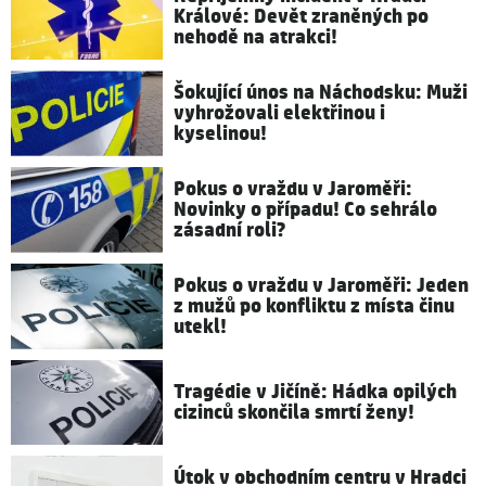
Králové: Devět zraněných po
nehodě na atrakci!
Šokující únos na Náchodsku: Muži
vyhrožovali elektřinou i
kyselinou!
Pokus o vraždu v Jaroměři:
Novinky o případu! Co sehrálo
zásadní roli?
Pokus o vraždu v Jaroměři: Jeden
z mužů po konfliktu z místa činu
utekl!
Tragédie v Jičíně: Hádka opilých
cizinců skončila smrtí ženy!
Útok v obchodním centru v Hradci