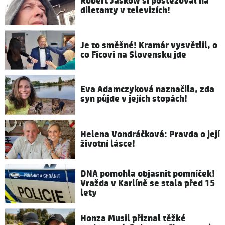
Robert Jašków si postěžoval na
diletanty v televizích!
Je to směšné! Kramár vysvětlil, o
co Ficovi na Slovensku jde
Eva Adamczyková naznačila, zda
syn půjde v jejích stopách!
Helena Vondráčková: Pravda o její
životní lásce!
DNA pomohla objasnit pomníček!
Vražda v Karlíně se stala před 15
lety
Honza Musil přiznal těžké