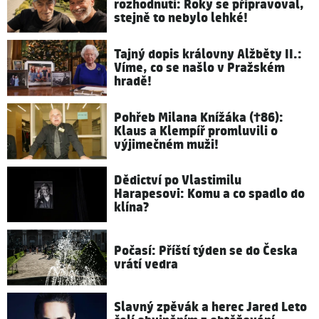
rozhodnutí: Roky se připravoval,
stejně to nebylo lehké!
Tajný dopis královny Alžběty II.:
Víme, co se našlo v Pražském
hradě!
Pohřeb Milana Knížáka (†86):
Klaus a Klempíř promluvili o
výjimečném muži!
Dědictví po Vlastimilu
Harapesovi: Komu a co spadlo do
klína?
Počasí: Příští týden se do Česka
vrátí vedra
Slavný zpěvák a herec Jared Leto