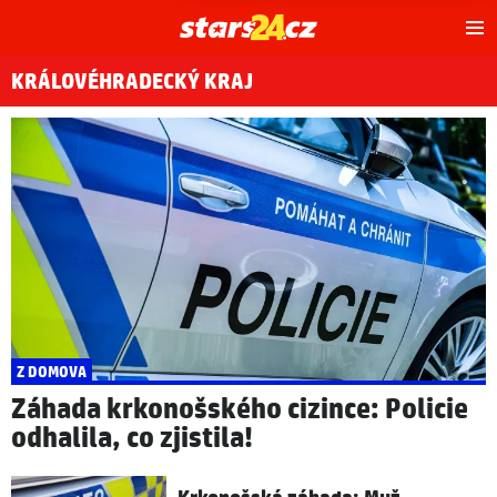
Hl
m
KRÁLOVÉHRADECKÝ KRAJ
Z DOMOVA
Záhada krkonošského cizince: Policie
odhalila, co zjistila!