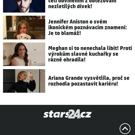
čelí obviněním z obtěžování
nezletilých dívek!
Jennifer Aniston o svém
ikonickém poznávacím znamení:
Je to blamáž!
Meghan si to nenechala líbit! Proti
výrokům slavné kuchařky se
rázně ohradila!
Ariana Grande vysvětlila, proč se
rozhodla pozastavit kariéru!