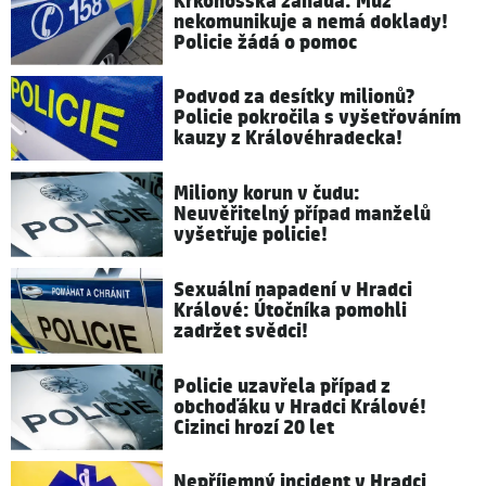
Krkonošská záhada: Muž
nekomunikuje a nemá doklady!
Policie žádá o pomoc
Podvod za desítky milionů?
Policie pokročila s vyšetřováním
kauzy z Královéhradecka!
Miliony korun v čudu:
Neuvěřitelný případ manželů
vyšetřuje policie!
Sexuální napadení v Hradci
Králové: Útočníka pomohli
zadržet svědci!
Policie uzavřela případ z
obchoďáku v Hradci Králové!
Cizinci hrozí 20 let
Nepříjemný incident v Hradci