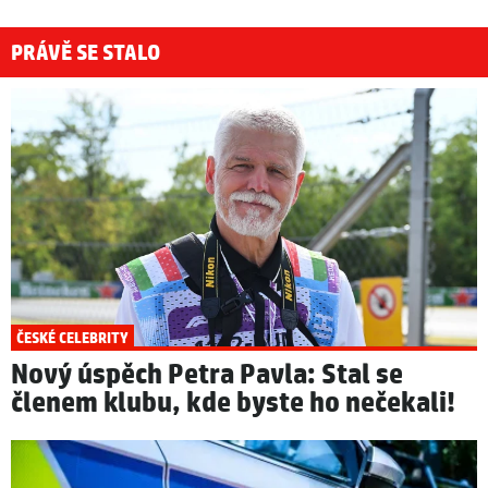
PRÁVĚ SE STALO
ČESKÉ CELEBRITY
Nový úspěch Petra Pavla: Stal se
členem klubu, kde byste ho nečekali!