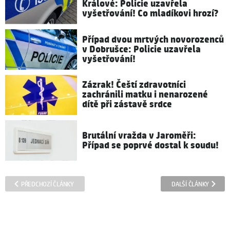
Králové: Policie uzavřela
vyšetřování! Co mladíkovi hrozí?
Případ dvou mrtvých novorozenců
v Dobrušce: Policie uzavřela
vyšetřování!
Zázrak! Čeští zdravotníci
zachránili matku i nenarozené
dítě při zástavě srdce
Brutální vražda v Jaroměři:
Případ se poprvé dostal k soudu!
PŘEDCHOZÍ ČLÁNKY
DALŠÍ ČLÁNKY