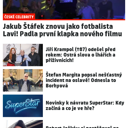
ČESKÉ CELEBRITY
Jakub Štáfek znovu jako fotbalista
Lavi! Padla první klapka nového filmu
Jiří Krampol (†87) odešel před
rokem: Ostrá slova o lhářích a
příživnicích!
Štefan Margita popsal nešťastný
incident na oslavě! Odnesla to
Borhyová
Novinky k návratu SuperStar: Kdy
začíná a co je ve hře?