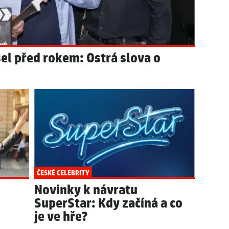
šel před rokem: Ostrá slova o
ČESKÉ CELEBRITY
Novinky k návratu
SuperStar: Kdy začíná a co
je ve hře?