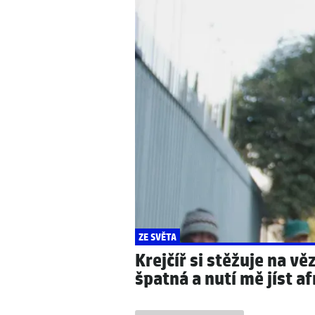
ČESKÉ CELEBRITY
KRIMI
Jiří Krampol (†87) o
DNA pomohla objasni
lhářích a příživnicích
stala před 15 lety
ZE SVĚTA
Krejčíř si stěžuje na vě
špatná a nutí mě jíst af