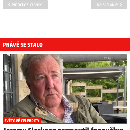
PŘEDCHOZÍ ČLÁNKY
DALŠÍ ČLÁNKY
PRÁVĚ SE STALO
SVĚTOVÉ CELEBRITY