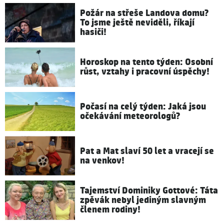
Požár na střeše Landova domu?
To jsme ještě neviděli, říkají
hasiči!
Horoskop na tento týden: Osobní
růst, vztahy i pracovní úspěchy!
Počasí na celý týden: Jaká jsou
očekávání meteorologů?
Pat a Mat slaví 50 let a vracejí se
na venkov!
Tajemství Dominiky Gottové: Táta
zpěvák nebyl jediným slavným
členem rodiny!