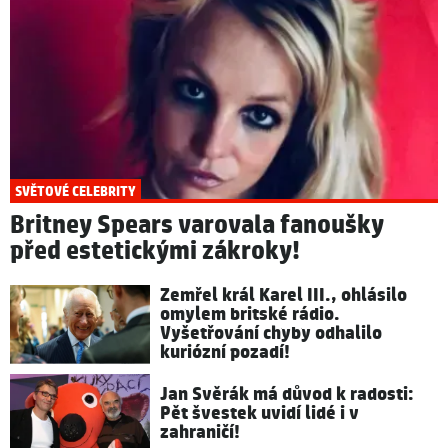
SVĚTOVÉ CELEBRITY
Britney Spears varovala fanoušky
před estetickými zákroky!
Zemřel král Karel III., ohlásilo
omylem britské rádio.
Vyšetřování chyby odhalilo
kuriózní pozadí!
Jan Svěrák má důvod k radosti:
Pět švestek uvidí lidé i v
zahraničí!