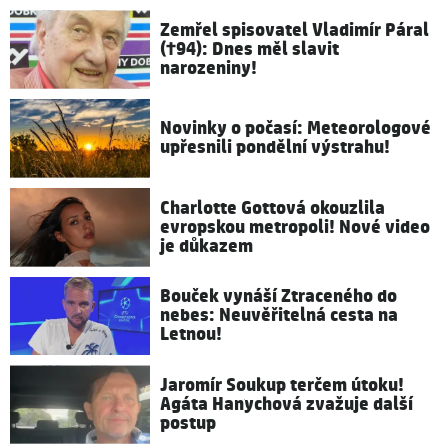
Zemřel spisovatel Vladimír Páral
(†94): Dnes měl slavit
narozeniny!
Novinky o počasí: Meteorologové
upřesnili pondělní výstrahu!
Charlotte Gottová okouzlila
evropskou metropoli! Nové video
je důkazem
Bouček vynáší Ztraceného do
nebes: Neuvěřitelná cesta na
Letnou!
Jaromír Soukup terčem útoku!
Agáta Hanychová zvažuje další
postup