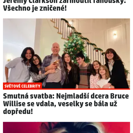
Jeremy Clarkson zarmoutil fanoušky:
Všechno je zničené!
SVĚTOVÉ CELEBRITY
Smutná svatba: Nejmladší dcera Bruce
Willise se vdala, veselky se bála už
dopředu!