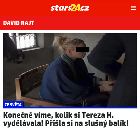
Hl
m
DAVID RAJT
ZE SVĚTA
Konečně víme, kolik si Tereza H.
vydělávala! Přišla si na slušný balík!