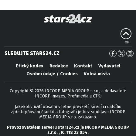
TOP
SLEDUJTE STARS24.CZ
Etický kodex
Redakce
Kontakt
Vydavatel
Osobní údaje / Cookies
Volná místa
Copyright © 2026 INCORP MEDIA GROUP s.r.o., a dodavatelé
INCORP images, Profimedia a ČTK.
Jakékoliv užití obsahu včetně převzetí, šíření či dalšího
zpřístupňování článků a fotografií je bez souhlasu INCORP
MEDIA GROUP s.r.o. zakázáno.
Provozovatelem serveru
stars24.cz
je
INCORP MEDIA GROUP
s.r.o.
, IC:
118 23 054
.