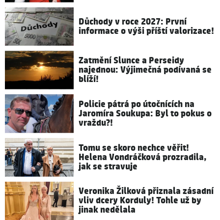
Důchody v roce 2027: První
informace o výši příští valorizace!
Zatmění Slunce a Perseidy
najednou: Výjimečná podívaná se
blíží!
Policie pátrá po útočnících na
Jaromíra Soukupa: Byl to pokus o
vraždu?!
Tomu se skoro nechce věřit!
Helena Vondráčková prozradila,
jak se stravuje
Veronika Žilková přiznala zásadní
vliv dcery Korduly! Tohle už by
jinak nedělala