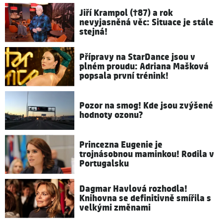
Jiří Krampol (†87) a rok
nevyjasněná věc: Situace je stále
stejná!
Přípravy na StarDance jsou v
plném proudu: Adriana Mašková
popsala první trénink!
Pozor na smog! Kde jsou zvýšené
hodnoty ozonu?
Princezna Eugenie je
trojnásobnou maminkou! Rodila v
Portugalsku
Dagmar Havlová rozhodla!
Knihovna se definitivně smířila s
velkými změnami