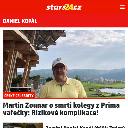
Hl
m
DANIEL KOPÁL
ČESKÉ CELEBRITY
Martin Zounar o smrti kolegy z Prima
vařečky: Rizikové komplikace!