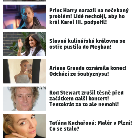
Princ Harry narazil na nečekaný
problém! Lidé nechtějí, aby ho
král Karel III. podpořil!
Slavná kulinářská královna se
ostře pustila do Meghan!
Ariana Grande oznámila konec!
Odchází ze šoubyznysu!
Rod Stewart zrušil těsně před
začátkem další koncert!
Tentokrát za to ale nemohl!
Taťána Kuchařová: Malér v Plzni!
Co se stalo?