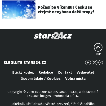
Počasí po víkendu? Česku se
zřejmě nevyhnou další tropy!
TOP
SLEDUJTE STARS24.CZ
Etický kodex
Redakce
Kontakt
Vydavatel
Osobní údaje / Cookies
Volná místa
Copyright © 2026 INCORP MEDIA GROUP s.r.o., a dodavatelé
INCORP images, Profimedia a ČTK.
Jakékoliv užití obsahu včetně převzetí, šíření či dalšího