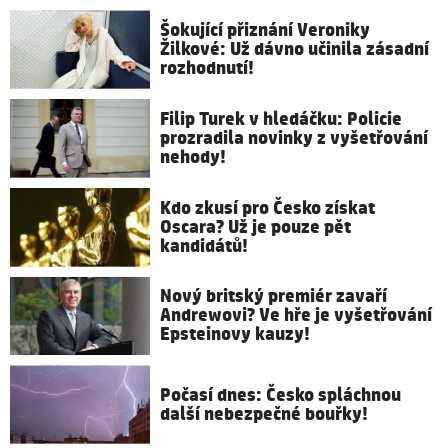
Šokující přiznání Veroniky
Žilkové: Už dávno učinila zásadní
rozhodnutí!
Filip Turek v hledáčku: Policie
prozradila novinky z vyšetřování
nehody!
Kdo zkusí pro Česko získat
Oscara? Už je pouze pět
kandidátů!
Nový britský premiér zavaří
Andrewovi? Ve hře je vyšetřování
Epsteinovy kauzy!
Počasí dnes: Česko spláchnou
další nebezpečné bouřky!