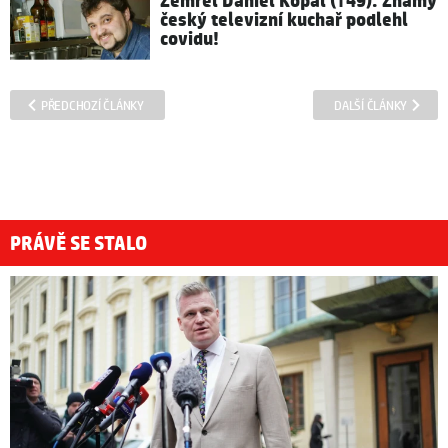
Zemřel Daniel Kopál (†49): Známý
český televizní kuchař podlehl
covidu!
PŘEDCHOZÍ ČLÁNKY
DALŠÍ ČLÁNKY
PRÁVĚ SE STALO