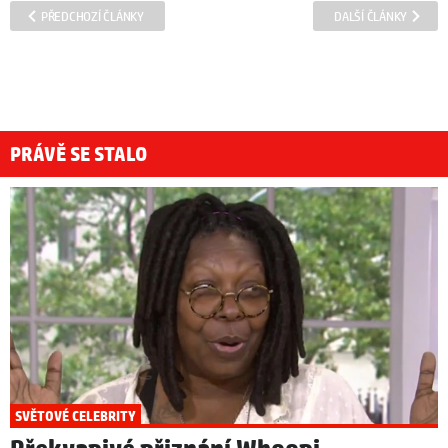
PŘEDCHOZÍ ČLÁNKY
DALŠÍ ČLÁNKY
PRÁVĚ SE STALO
SVĚTOVÉ CELEBRITY