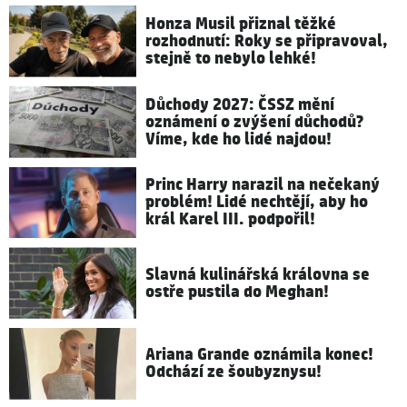
Honza Musil přiznal těžké
rozhodnutí: Roky se připravoval,
stejně to nebylo lehké!
Důchody 2027: ČSSZ mění
oznámení o zvýšení důchodů?
Víme, kde ho lidé najdou!
Princ Harry narazil na nečekaný
problém! Lidé nechtějí, aby ho
král Karel III. podpořil!
Slavná kulinářská královna se
ostře pustila do Meghan!
Ariana Grande oznámila konec!
Odchází ze šoubyznysu!