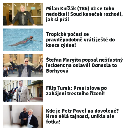
Milan Knížák (†86) už se toho
nedočkal! Soud konečně rozhodl,
jak si přál
Tropické počasí se
pravděpodobně vrátí ještě do
konce týdne!
Štefan Margita popsal nešťastný
incident na oslavě! Odnesla to
Borhyová
Filip Turek: První slova po
zahájení trestního řízení!
Kde je Petr Pavel na dovolené?
Hrad dělá tajnosti, unikla ale
fotka!