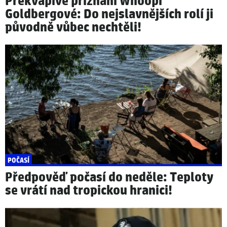
Překvapivé přiznání Whoopi
Goldbergové: Do nejslavnějších rolí ji
původně vůbec nechtěli!
POČASÍ
Předpověď počasí do neděle: Teploty
se vrátí nad tropickou hranici!