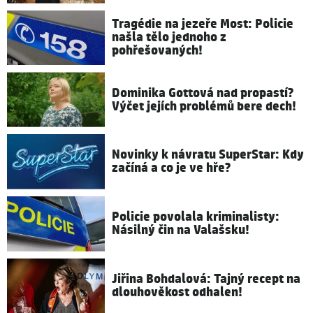
Tragédie na jezeře Most: Policie
našla tělo jednoho z
pohřešovaných!
Dominika Gottová nad propastí?
Výčet jejích problémů bere dech!
Novinky k návratu SuperStar: Kdy
začíná a co je ve hře?
Policie povolala kriminalisty:
Násilný čin na Valašsku!
Jiřina Bohdalová: Tajný recept na
dlouhověkost odhalen!