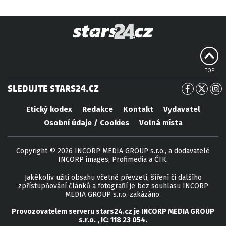
TOP
SLEDUJTE STARS24.CZ
Etický kodex
Redakce
Kontakt
Vydavatel
Osobní údaje / Cookies
Volná místa
Copyright © 2026 INCORP MEDIA GROUP s.r.o., a dodavatelé
INCORP images, Profimedia a ČTK.
Jakékoliv užití obsahu včetně převzetí, šíření či dalšího
zpřístupňování článků a fotografií je bez souhlasu INCORP
MEDIA GROUP s.r.o. zakázáno.
Provozovatelem serveru
stars24.cz
je
INCORP MEDIA GROUP
s.r.o.
, IC:
118 23 054
.