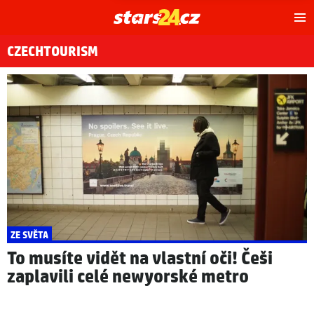
Hl
m
CZECHTOURISM
ZE SVĚTA
To musíte vidět na vlastní oči! Češi
zaplavili celé newyorské metro