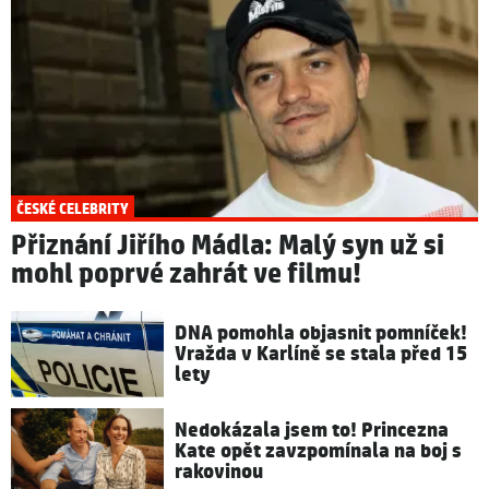
ČESKÉ CELEBRITY
Přiznání Jiřího Mádla: Malý syn už si
mohl poprvé zahrát ve filmu!
DNA pomohla objasnit pomníček!
Vražda v Karlíně se stala před 15
lety
Nedokázala jsem to! Princezna
Kate opět zavzpomínala na boj s
rakovinou