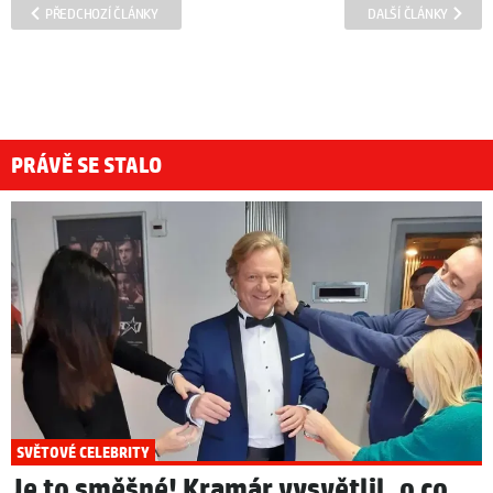
PŘEDCHOZÍ ČLÁNKY
DALŠÍ ČLÁNKY
PRÁVĚ SE STALO
SVĚTOVÉ CELEBRITY
Je to směšné! Kramár vysvětlil, o co