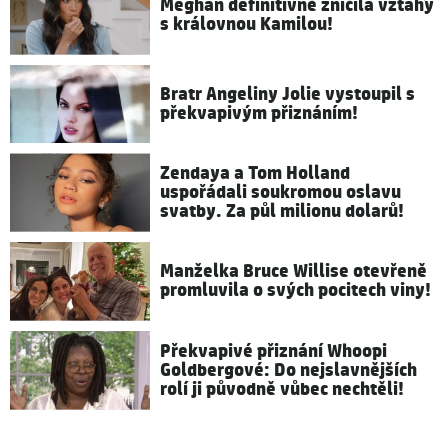
Meghan definitivně zničila vztahy
s královnou Kamilou!
Bratr Angeliny Jolie vystoupil s
překvapivým přiznáním!
Zendaya a Tom Holland
uspořádali soukromou oslavu
svatby. Za půl milionu dolarů!
Manželka Bruce Willise otevřeně
promluvila o svých pocitech viny!
Překvapivé přiznání Whoopi
Goldbergové: Do nejslavnějších
rolí ji původně vůbec nechtěli!