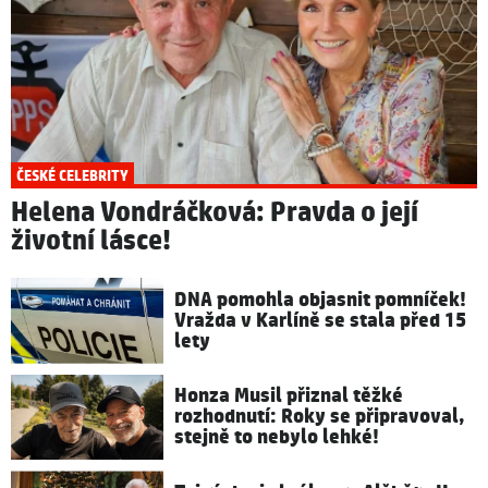
ČESKÉ CELEBRITY
Helena Vondráčková: Pravda o její
životní lásce!
DNA pomohla objasnit pomníček!
Vražda v Karlíně se stala před 15
lety
Honza Musil přiznal těžké
rozhodnutí: Roky se připravoval,
stejně to nebylo lehké!