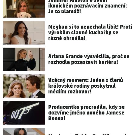
Jennifer Aniston o svém
ikonickém poznávacím znamení:
Je to blamáž!
Meghan si to nenechala líbit! Proti
výrokům slavné kuchařky se
rázně ohradila!
Ariana Grande vysvětlila, proč se
rozhodla pozastavit kariéru!
Vzácný moment: Jeden z členů
královské rodiny poskytnul
médiím rozhovor!
Producentka prozradila, kdy se
dozvíme jméno nového Jamese
Bonda!