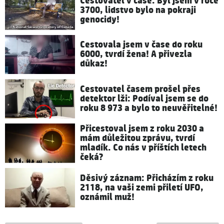
Cestovatel v čase: Byl jsem v roce
3700, lidstvo bylo na pokraji
genocidy!
Cestovala jsem v čase do roku
6000, tvrdí žena! A přivezla
důkaz!
Cestovatel časem prošel přes
detektor lži: Podíval jsem se do
roku 8 973 a bylo to neuvěřitelné!
Přicestoval jsem z roku 2030 a
mám důležitou zprávu, tvrdí
mladík. Co nás v příštích letech
čeká?
Děsivý záznam: Přicházím z roku
2118, na vaši zemi přiletí UFO,
oznámil muž!