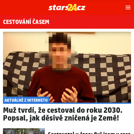
Hl
m
CESTOVÁNÍ ČASEM
AKTUÁLNĚ Z INTERNETU
Muž tvrdí, že cestoval do roku 2030.
Popsal, jak děsivě zničená je Země!