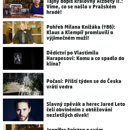
Tajný dopis královny Alžběty II.:
Víme, co se našlo v Pražském
hradě!
Pohřeb Milana Knížáka (†86):
Klaus a Klempíř promluvili o
výjimečném muži!
Dědictví po Vlastimilu
Harapesovi: Komu a co spadlo do
klína?
Počasí: Příští týden se do Česka
vrátí vedra
Slavný zpěvák a herec Jared Leto
čelí obviněním z obtěžování
nezletilých dívek!