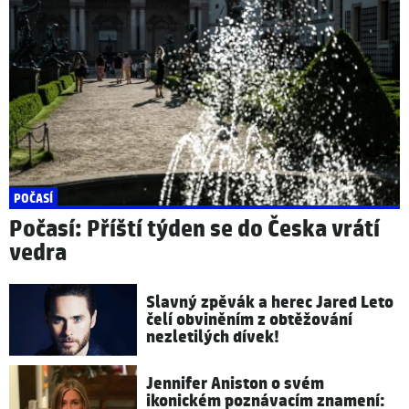
POČASÍ
Počasí: Příští týden se do Česka vrátí
vedra
Slavný zpěvák a herec Jared Leto
čelí obviněním z obtěžování
nezletilých dívek!
Jennifer Aniston o svém
ikonickém poznávacím znamení: