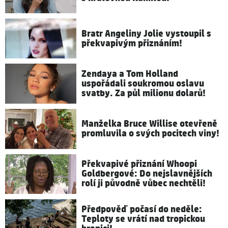
Bratr Angeliny Jolie vystoupil s
překvapivým přiznáním!
Zendaya a Tom Holland
uspořádali soukromou oslavu
svatby. Za půl milionu dolarů!
Manželka Bruce Willise otevřeně
promluvila o svých pocitech viny!
Překvapivé přiznání Whoopi
Goldbergové: Do nejslavnějších
rolí ji původně vůbec nechtěli!
Předpověď počasí do neděle:
Teploty se vrátí nad tropickou