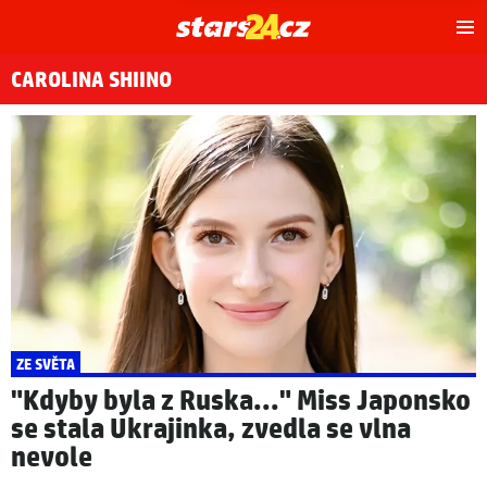
Hl
m
CAROLINA SHIINO
ZE SVĚTA
"Kdyby byla z Ruska..." Miss Japonsko
se stala Ukrajinka, zvedla se vlna
nevole