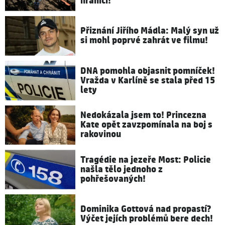
hranici!
Přiznání Jiřího Mádla: Malý syn už
si mohl poprvé zahrát ve filmu!
DNA pomohla objasnit pomníček!
Vražda v Karlíně se stala před 15
lety
Nedokázala jsem to! Princezna
Kate opět zavzpomínala na boj s
rakovinou
Tragédie na jezeře Most: Policie
našla tělo jednoho z
pohřešovaných!
Dominika Gottová nad propastí?
Výčet jejích problémů bere dech!