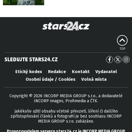
TOP
SLEDUJTE STARS24.CZ
Etický kodex
Redakce
Kontakt
Vydavatel
Osobní údaje / Cookies
Volná místa
Copyright © 2026 INCORP MEDIA GROUP s.r.o., a dodavatelé
INCORP images, Profimedia a ČTK.
Jakékoliv užití obsahu včetně převzetí, šíření či dalšího
zpřístupňování článků a fotografií je bez souhlasu INCORP
MEDIA GROUP s.r.o. zakázáno.
Provozovatelem serveru
stars24.cz
je
INCORP MEDIA GROUP