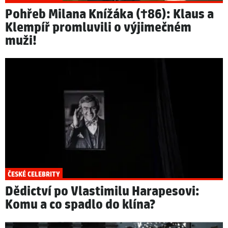
Pohřeb Milana Knížáka (†86): Klaus a
Klempíř promluvili o výjimečném
muži!
ČESKÉ CELEBRITY
Dědictví po Vlastimilu Harapesovi:
Komu a co spadlo do klína?