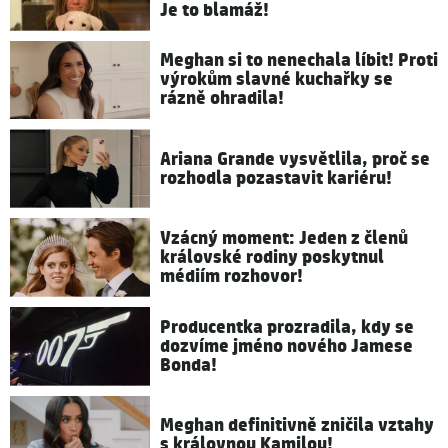
Je to blamáž!
Meghan si to nenechala líbit! Proti
výrokům slavné kuchařky se
rázně ohradila!
Ariana Grande vysvětlila, proč se
rozhodla pozastavit kariéru!
Vzácný moment: Jeden z členů
královské rodiny poskytnul
médiím rozhovor!
Producentka prozradila, kdy se
dozvíme jméno nového Jamese
Bonda!
Meghan definitivně zničila vztahy
s královnou Kamilou!