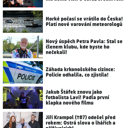
Horké počasí se vrátilo do Česka!
Platí nové varování meteorologů
Nový úspěch Petra Pavla: Stal se
členem klubu, kde byste ho
nečekali!
Záhada krkonošského cizince:
Policie odhalila, co zjistila!
Jakub Štáfek znovu jako
fotbalista Lavi! Padla první
klapka nového filmu
Jiří Krampol (†87) odešel před
rokem: Ostrá slova o lhářích a