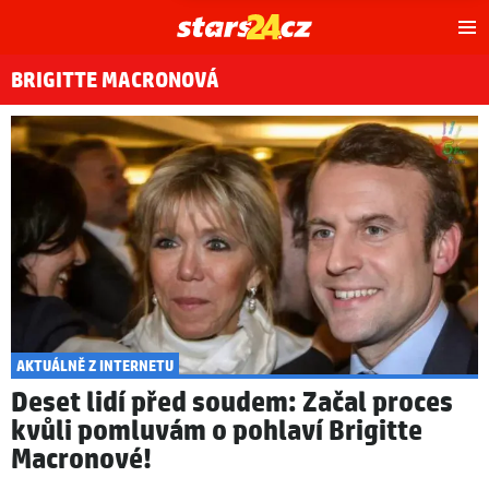
Hl
m
BRIGITTE MACRONOVÁ
AKTUÁLNĚ Z INTERNETU
Deset lidí před soudem: Začal proces
kvůli pomluvám o pohlaví Brigitte
Macronové!