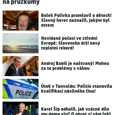
na průzkumy
Bolek Polívka promluvil o dětech!
Slavný herec naznačil, jakým byl
otcem
Nevídané počasí ve střední
Evropě: Slovensko drží nový
teplotní rekord!
Andrej Babiš je naštvaný! Mohou
za to problémy s váhou
Útok v Tanvaldu: Policie stanovila
kvalifikaci násilného činu!
Karel Šíp odhalil, jak vzácné dílo
mu doma visí! O obraz si sám řekl