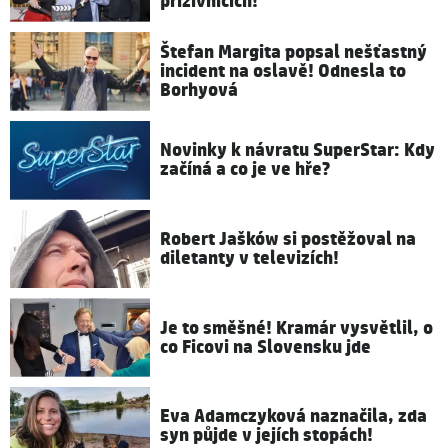
příživnicích!
Štefan Margita popsal nešťastný
incident na oslavě! Odnesla to
Borhyová
Novinky k návratu SuperStar: Kdy
začíná a co je ve hře?
Robert Jašków si postěžoval na
diletanty v televizích!
Je to směšné! Kramár vysvětlil, o
co Ficovi na Slovensku jde
Eva Adamczyková naznačila, zda
syn půjde v jejích stopách!