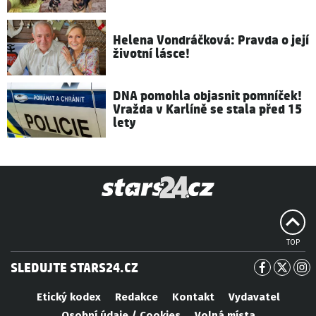
Helena Vondráčková: Pravda o její
životní lásce!
DNA pomohla objasnit pomníček!
Vražda v Karlíně se stala před 15
lety
TOP
SLEDUJTE STARS24.CZ
Etický kodex
Redakce
Kontakt
Vydavatel
Osobní údaje / Cookies
Volná místa