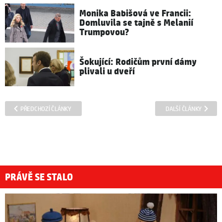
Monika Babišová ve Francii:
Domluvila se tajně s Melanií
Trumpovou?
Šokující: Rodičům první dámy
plivali u dveří
PŘEDCHOZÍ ČLÁNKY
DALŠÍ ČLÁNKY
PRÁVĚ SE STALO