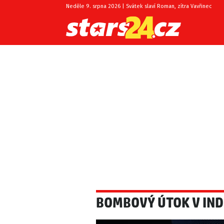
Neděle 9. srpna 2026 | Svátek slaví Roman, zítra Vavřinec
BOMBOVÝ ÚTOK V INDO