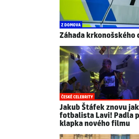
Z DOMOVA
Záhada krkonošského ciz
ČESKÉ CELEBRITY
Jakub Štáfek znovu ja
fotbalista Lavi! Padla 
klapka nového filmu