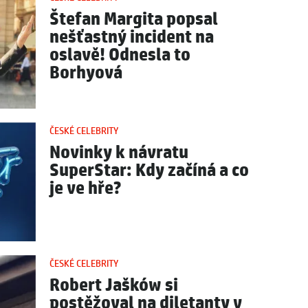
Štefan Margita popsal
nešťastný incident na
oslavě! Odnesla to
Borhyová
ČESKÉ CELEBRITY
Novinky k návratu
SuperStar: Kdy začíná a co
je ve hře?
ČESKÉ CELEBRITY
Robert Jašków si
postěžoval na diletanty v