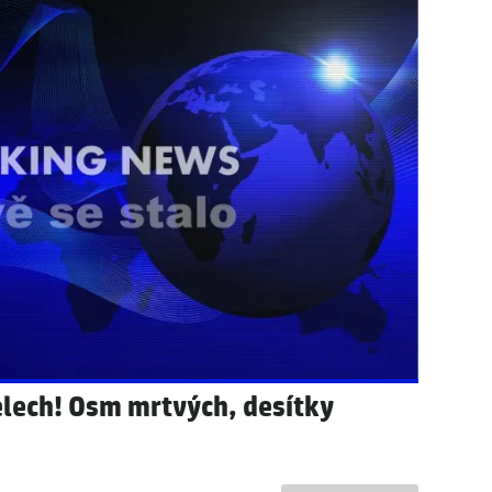
ako fotbalista Lavi! Padla první
cizince: Policie odhalila, co
lech! Osm mrtvých, desítky