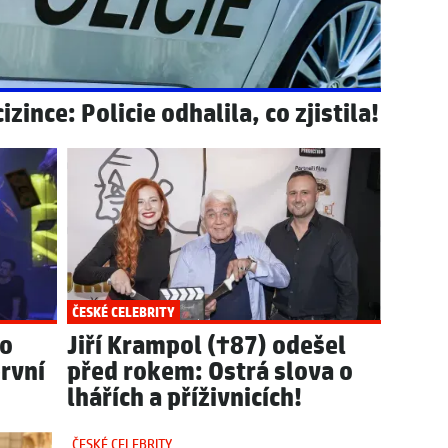
ince: Policie odhalila, co zjistila!
ČESKÉ CELEBRITY
ko
Jiří Krampol (†87) odešel
první
před rokem: Ostrá slova o
lhářích a příživnicích!
ČESKÉ CELEBRITY