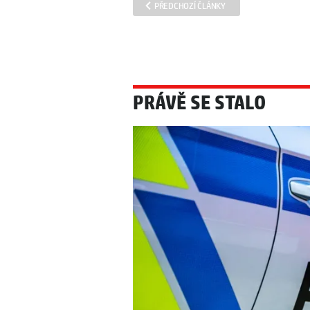
PŘEDCHOZÍ ČLÁNKY
PRÁVĚ SE STALO