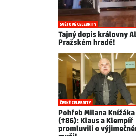
SVĚTOVÉ CELEBRITY
Tajný dopis královny Al
Pražském hradě!
ČESKÉ CELEBRITY
Pohřeb Milana Knížáka
(†86): Klaus a Klempíř
promluvili o výjimečn