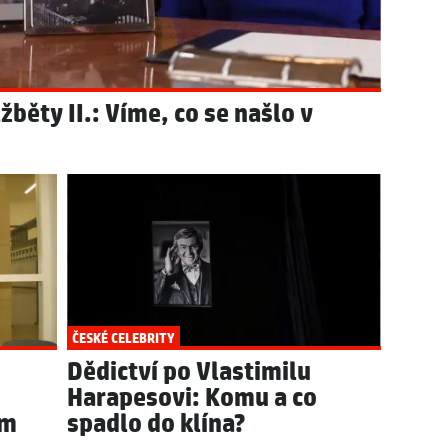
žběty II.: Víme, co se našlo v
ČESKÉ CELEBRITY
Dědictví po Vlastimilu
Harapesovi: Komu a co
ém
spadlo do klína?