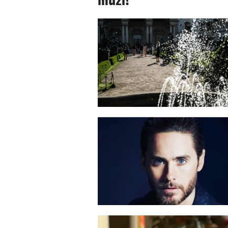
muži!