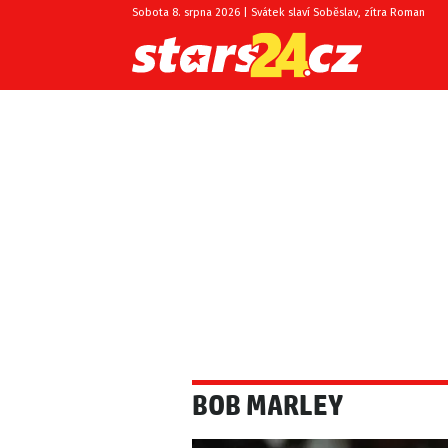
Sobota 8. srpna 2026 | Svátek slaví Soběslav, zítra Roman
BOB MARLEY