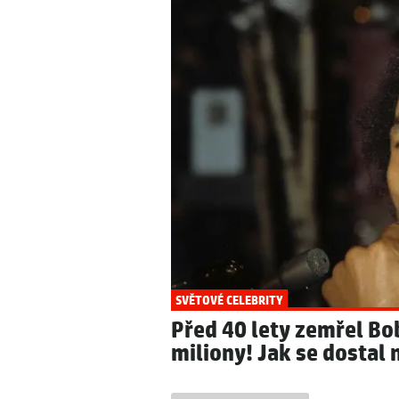
SVĚTOVÉ CELEBRITY
POČASÍ
Tajný dopis královny 
Počasí: Příští týden 
Pražském hradě!
SVĚTOVÉ CELEBRITY
Před 40 lety zemřel Bo
miliony! Jak se dostal 