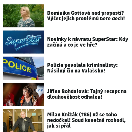
Dominika Gottová nad propastí?
Výčet jejích problémů bere dech!
Novinky k návratu SuperStar: Kdy
začíná a co je ve hře?
Policie povolala kriminalisty:
Násilný čin na Valašsku!
Jiřina Bohdalová: Tajný recept na
dlouhověkost odhalen!
Milan Knížák (†86) už se toho
nedočkal! Soud konečně rozhodl,
jak si přál