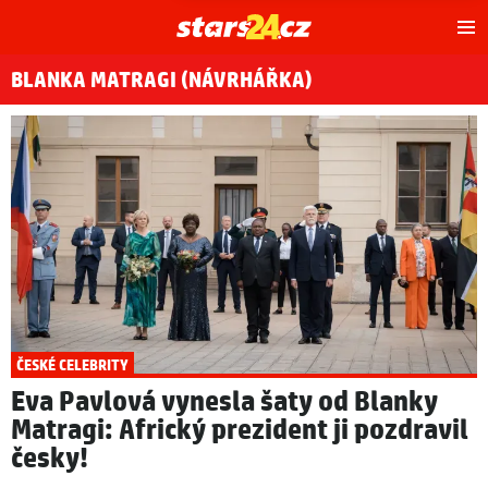
Hl
m
BLANKA MATRAGI (NÁVRHÁŘKA)
ČESKÉ CELEBRITY
Eva Pavlová vynesla šaty od Blanky
Matragi: Africký prezident ji pozdravil
česky!