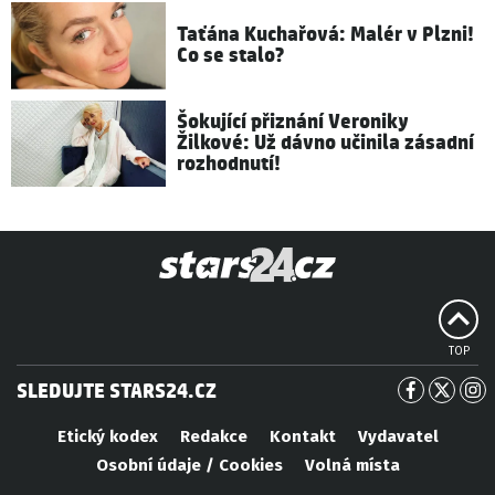
Taťána Kuchařová: Malér v Plzni!
Co se stalo?
Šokující přiznání Veroniky
Žilkové: Už dávno učinila zásadní
rozhodnutí!
TOP
SLEDUJTE STARS24.CZ
Etický kodex
Redakce
Kontakt
Vydavatel
Osobní údaje / Cookies
Volná místa