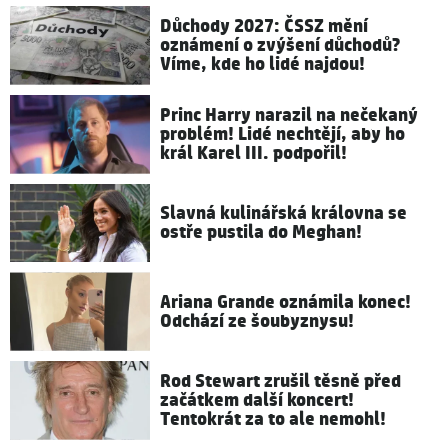
Důchody 2027: ČSSZ mění
oznámení o zvýšení důchodů?
Víme, kde ho lidé najdou!
Princ Harry narazil na nečekaný
problém! Lidé nechtějí, aby ho
král Karel III. podpořil!
Slavná kulinářská královna se
ostře pustila do Meghan!
Ariana Grande oznámila konec!
Odchází ze šoubyznysu!
Rod Stewart zrušil těsně před
začátkem další koncert!
Tentokrát za to ale nemohl!