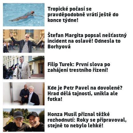
Tropické počasí se
pravděpodobně vrátí ještě do
konce týdne!
Štefan Margita popsal nešťastný
incident na oslavě! Odnesla to
Borhyová
Filip Turek: První slova po
zahájení trestního řízení!
Kde je Petr Pavel na dovolené?
Hrad dělá tajnosti, unikla ale
fotka!
Honza Musil přiznal těžké
rozhodnutí: Roky se připravoval,
stejně to nebylo lehké!