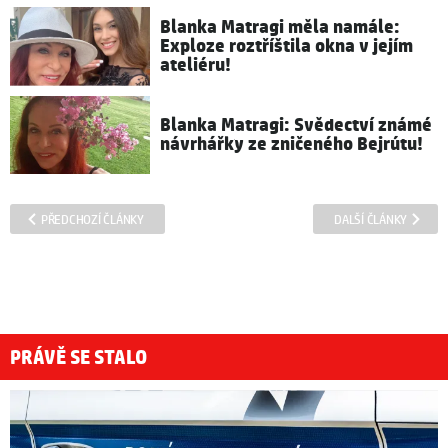
Blanka Matragi měla namále:
Exploze roztříštila okna v jejím
ateliéru!
Blanka Matragi: Svědectví známé
návrhářky ze zničeného Bejrútu!
PŘEDCHOZÍ ČLÁNKY
DALŠÍ ČLÁNKY
PRÁVĚ SE STALO