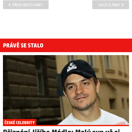
PŘEDCHOZÍ ČLÁNKY
DALŠÍ ČLÁNKY
PRÁVĚ SE STALO
ČESKÉ CELEBRITY