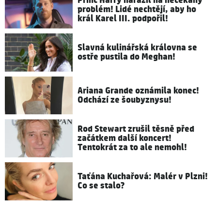
Princ Harry narazil na nečekaný
problém! Lidé nechtějí, aby ho
král Karel III. podpořil!
Slavná kulinářská královna se
ostře pustila do Meghan!
Ariana Grande oznámila konec!
Odchází ze šoubyznysu!
Rod Stewart zrušil těsně před
začátkem další koncert!
Tentokrát za to ale nemohl!
Taťána Kuchařová: Malér v Plzni!
Co se stalo?