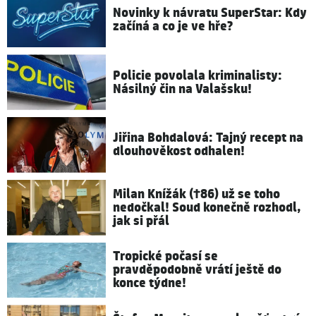
Novinky k návratu SuperStar: Kdy
začíná a co je ve hře?
Policie povolala kriminalisty:
Násilný čin na Valašsku!
Jiřina Bohdalová: Tajný recept na
dlouhověkost odhalen!
Milan Knížák (†86) už se toho
nedočkal! Soud konečně rozhodl,
jak si přál
Tropické počasí se
pravděpodobně vrátí ještě do
konce týdne!