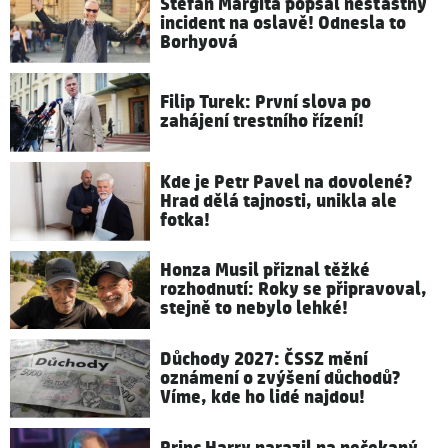
Štefan Margita popsal nešťastný
incident na oslavě! Odnesla to
Borhyová
Filip Turek: První slova po
zahájení trestního řízení!
Kde je Petr Pavel na dovolené?
Hrad dělá tajnosti, unikla ale
fotka!
Honza Musil přiznal těžké
rozhodnutí: Roky se připravoval,
stejně to nebylo lehké!
Důchody 2027: ČSSZ mění
oznámení o zvýšení důchodů?
Víme, kde ho lidé najdou!