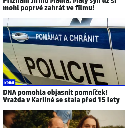
Přiznání Jiřího Mádla: Malý syn už si
mohl poprvé zahrát ve filmu!
KRIMI
DNA pomohla objasnit pomníček!
Vražda v Karlíně se stala před 15 lety