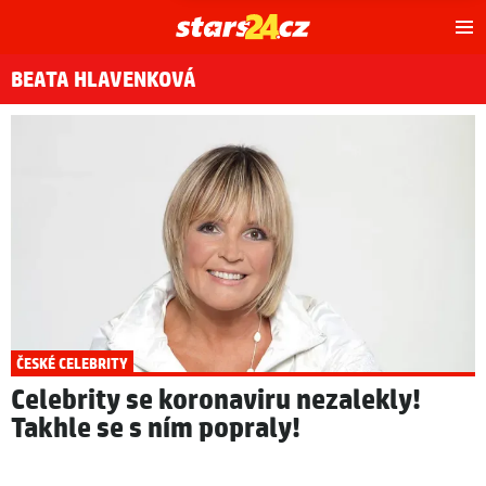
Hl
m
BEATA HLAVENKOVÁ
ČESKÉ CELEBRITY
Celebrity se koronaviru nezalekly!
Takhle se s ním popraly!