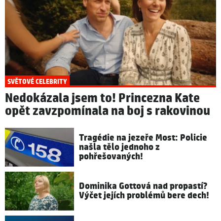
SVĚTOVÉ CELEBRITY
Nedokázala jsem to! Princezna Kate
opět zavzpomínala na boj s rakovinou
Tragédie na jezeře Most: Policie
našla tělo jednoho z
pohřešovaných!
Dominika Gottová nad propastí?
Výčet jejích problémů bere dech!