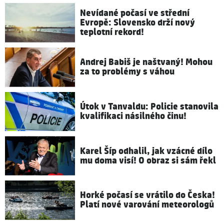
Nevídané počasí ve střední
Evropě: Slovensko drží nový
teplotní rekord!
Andrej Babiš je naštvaný! Mohou
za to problémy s váhou
Útok v Tanvaldu: Policie stanovila
kvalifikaci násilného činu!
Karel Šíp odhalil, jak vzácné dílo
mu doma visí! O obraz si sám řekl
Horké počasí se vrátilo do Česka!
Platí nové varování meteorologů