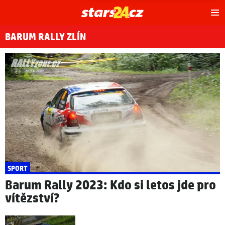
Hl
m
BARUM RALLY ZLÍN
SPORT
Barum Rally 2023: Kdo si letos jde pro
vítězství?