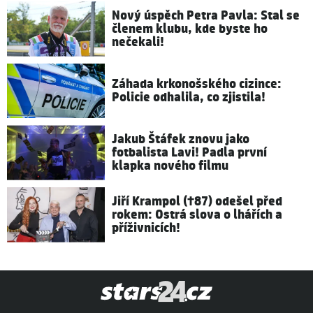
Nový úspěch Petra Pavla: Stal se
členem klubu, kde byste ho
nečekali!
Záhada krkonošského cizince:
Policie odhalila, co zjistila!
Jakub Štáfek znovu jako
fotbalista Lavi! Padla první
klapka nového filmu
Jiří Krampol (†87) odešel před
rokem: Ostrá slova o lhářích a
příživnicích!