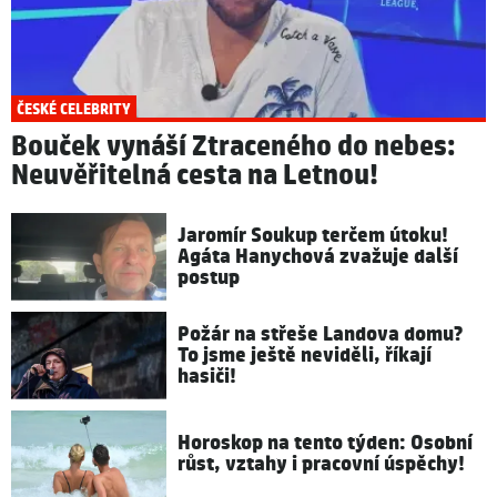
ČESKÉ CELEBRITY
Bouček vynáší Ztraceného do nebes:
Neuvěřitelná cesta na Letnou!
Jaromír Soukup terčem útoku!
Agáta Hanychová zvažuje další
postup
Požár na střeše Landova domu?
To jsme ještě neviděli, říkají
hasiči!
Horoskop na tento týden: Osobní
růst, vztahy i pracovní úspěchy!