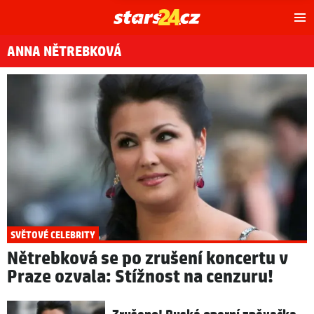
Hl
m
ANNA NĚTREBKOVÁ
SVĚTOVÉ CELEBRITY
Nětrebková se po zrušení koncertu v
Praze ozvala: Stížnost na cenzuru!