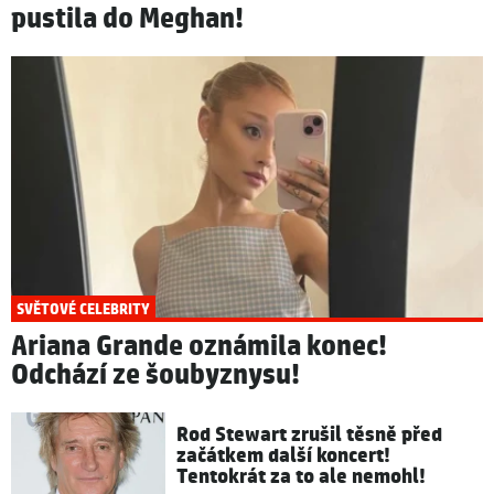
pustila do Meghan!
SVĚTOVÉ CELEBRITY
Ariana Grande oznámila konec!
Odchází ze šoubyznysu!
Rod Stewart zrušil těsně před
začátkem další koncert!
Tentokrát za to ale nemohl!