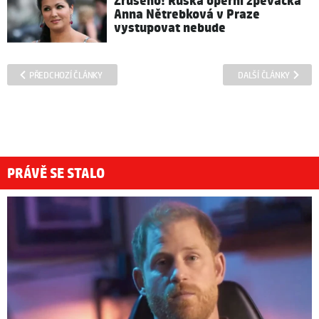
Zrušeno! Ruská operní zpěvačka
Anna Nětrebková v Praze
vystupovat nebude
PŘEDCHOZÍ ČLÁNKY
DALŠÍ ČLÁNKY
PRÁVĚ SE STALO