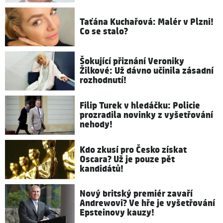
Taťána Kuchařová: Malér v Plzni!
Co se stalo?
Šokující přiznání Veroniky
Žilkové: Už dávno učinila zásadní
rozhodnutí!
Filip Turek v hledáčku: Policie
prozradila novinky z vyšetřování
nehody!
Kdo zkusí pro Česko získat
Oscara? Už je pouze pět
kandidátů!
Nový britský premiér zavaří
Andrewovi? Ve hře je vyšetřování
Epsteinovy kauzy!