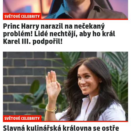
SVĚTOVÉ CELEBRITY
Princ Harry narazil na nečekaný
problém! Lidé nechtějí, aby ho král
Karel III. podpořil!
SVĚTOVÉ CELEBRITY
Slavná kulinářská královna se ostře