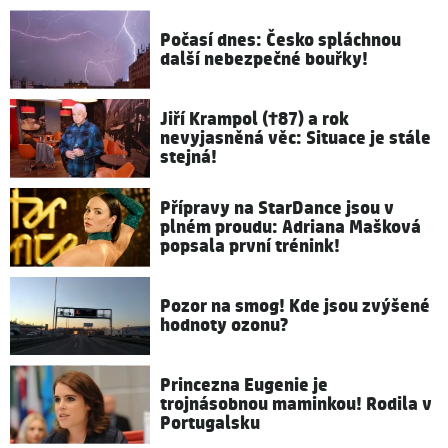
Počasí dnes: Česko spláchnou
další nebezpečné bouřky!
Jiří Krampol (†87) a rok
nevyjasněná věc: Situace je stále
stejná!
Přípravy na StarDance jsou v
plném proudu: Adriana Mašková
popsala první trénink!
Pozor na smog! Kde jsou zvýšené
hodnoty ozonu?
Princezna Eugenie je
trojnásobnou maminkou! Rodila v
Portugalsku