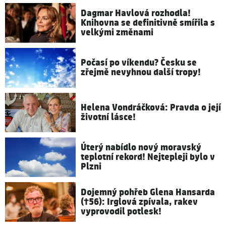
Dagmar Havlová rozhodla!
Knihovna se definitivně smířila s
velkými změnami
Počasí po víkendu? Česku se
zřejmě nevyhnou další tropy!
Helena Vondráčková: Pravda o její
životní lásce!
Úterý nabídlo nový moravský
teplotní rekord! Nejtepleji bylo v
Plzni
Dojemný pohřeb Glena Hansarda
(†56): Irglová zpívala, rakev
vyprovodil potlesk!