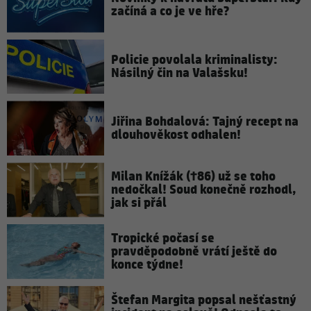
začíná a co je ve hře?
Policie povolala kriminalisty:
Násilný čin na Valašsku!
Jiřina Bohdalová: Tajný recept na
dlouhověkost odhalen!
Milan Knížák (†86) už se toho
nedočkal! Soud konečně rozhodl,
jak si přál
Tropické počasí se
pravděpodobně vrátí ještě do
konce týdne!
Štefan Margita popsal nešťastný