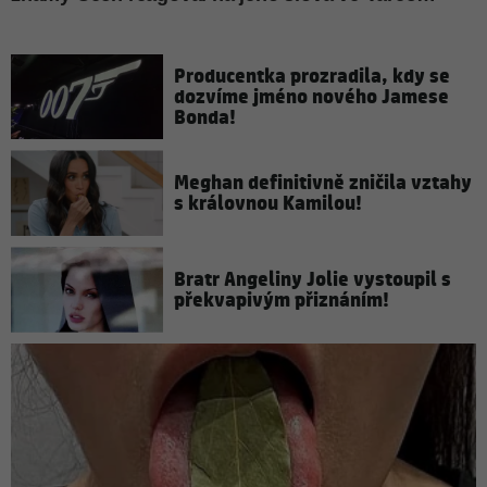
Producentka prozradila, kdy se
dozvíme jméno nového Jamese
Bonda!
Meghan definitivně zničila vztahy
s královnou Kamilou!
Bratr Angeliny Jolie vystoupil s
překvapivým přiznáním!