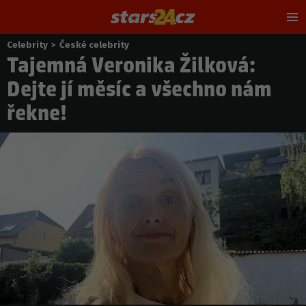
Hl
m
Celebrity
>
České celebrity
Nacházíte
Tajemná Veronika Žilková:
se
zde:
Dejte jí měsíc a všechno nám
řekne!