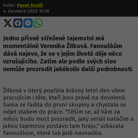
Autor:
Pavel Krejčí
4. července 2025 10:18
Sdílet
Sdílet
Sdílet
Sdílet
na
na
na
na
X
Facebooku
Messengeru
WhatsApp
Jedno přísně střežené tajemství má
momentálně Veronika Žilková. Fanouškům
dává najevo, že se v jejím životě děje něco
vzrušujícího. Zatím ale podle svých slov
nemůže prozradit jakékoliv další podrobnosti.
Žilková v úterý popřála krásný letní den všem
pracujícím i těm, kteří jsou právě na dovolené.
Sama se řadila do první skupiny a chystala se
odjet vlakem do práce. "Těším se, až Vám za
měsíc budu moct prozradit, jaký seriál natáčím a
jakou tajemnou postavu tam hraju," vzkázala
fanouškům, které tak jistě navnadila.