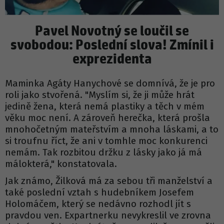
Pavel Novotný se loučil se
svobodou: Poslední slova! Zmínil i
exprezidenta
Maminka Agáty Hanychové se domnívá, že je pro
roli jako stvořená. "Myslím si, že ji může hrát
jedině žena, která nemá plastiky a těch v mém
věku moc není. A zároveň herečka, která prošla
mnohočetným mateřstvím a mnoha láskami, a to
si troufnu říct, že ani v tomhle moc konkurenci
nemám. Tak rozbitou držku z lásky jako já má
málokterá," konstatovala.
Jak známo, Žilková má za sebou tři manželství a
také poslední vztah s hudebníkem Josefem
Holomáčem, který se nedávno rozhodl jít s
pravdou ven. Expartnerku nevykreslil ve zrovna