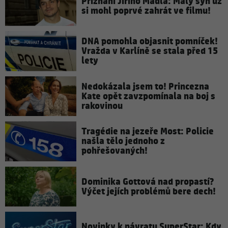
Přiznání Jiřího Mádla: Malý syn už
si mohl poprvé zahrát ve filmu!
DNA pomohla objasnit pomníček!
Vražda v Karlíně se stala před 15
lety
Nedokázala jsem to! Princezna
Kate opět zavzpomínala na boj s
rakovinou
Tragédie na jezeře Most: Policie
našla tělo jednoho z
pohřešovaných!
Dominika Gottová nad propastí?
Výčet jejích problémů bere dech!
Novinky k návratu SuperStar: Kdy