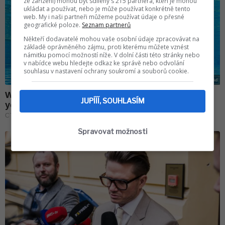
ze zařízení) mohou být sdíleny s 215 partnera, kteří je mohou
ukládat a používat, nebo je může používat konkrétně tento
web. My i naši partneři můžeme používat údaje o přesné
geografické poloze.
Seznam partnerů
Někteří dodavatelé mohou vaše osobní údaje zpracovávat na
základě oprávněného zájmu, proti kterému můžete vznést
námitku pomocí možností níže. V dolní části této stránky nebo
v nabídce webu hledejte odkaz ke správě nebo odvolání
souhlasu v nastavení ochrany soukromí a souborů cookie.
JUPÍÍÍ, SOUHLASÍM
Spravovat možnosti