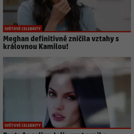
SVĚTOVÉ CELEBRITY
Meghan definitivně zničila vztahy s
královnou Kamilou!
SVĚTOVÉ CELEBRITY