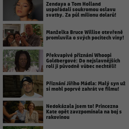
Zendaya a Tom Holland
uspořádali soukromou oslavu
svatby. Za půl milionu dolarů!
Manželka Bruce Willise otevřeně
promluvila o svých pocitech viny!
Překvapivé přiznání Whoopi
Goldbergové: Do nejslavnějších
rolí ji původně vůbec nechtěli!
Přiznání Jiřího Mádla: Malý syn už
si mohl poprvé zahrát ve filmu!
Nedokázala jsem to! Princezna
Kate opět zavzpomínala na boj s
rakovinou