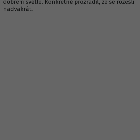
dobrém světle. Konkrétně prozradil, že se rozešli
nadvakrát.