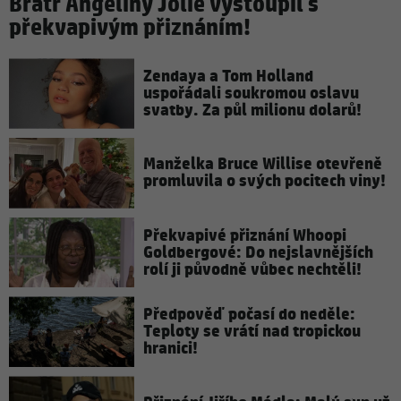
Bratr Angeliny Jolie vystoupil s
překvapivým přiznáním!
Zendaya a Tom Holland
uspořádali soukromou oslavu
svatby. Za půl milionu dolarů!
Manželka Bruce Willise otevřeně
promluvila o svých pocitech viny!
Překvapivé přiznání Whoopi
Goldbergové: Do nejslavnějších
rolí ji původně vůbec nechtěli!
Předpověď počasí do neděle:
Teploty se vrátí nad tropickou
hranici!