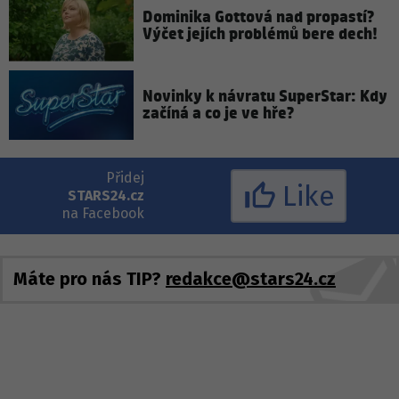
Dominika Gottová nad propastí?
Výčet jejích problémů bere dech!
Novinky k návratu SuperStar: Kdy
začíná a co je ve hře?
Přidej
Like
STARS24.cz
na Facebook
Máte pro nás TIP?
redakce@stars24.cz