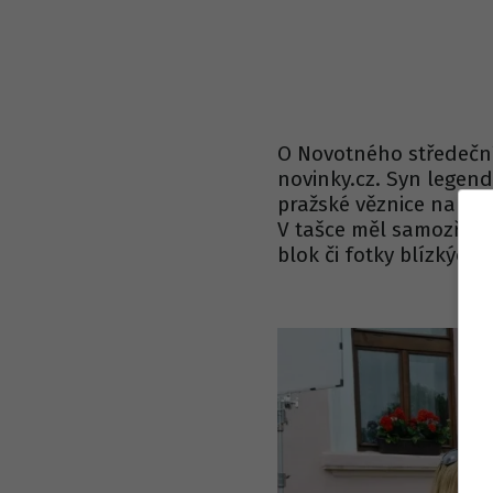
O Novotného středečn
novinky.cz. Syn legen
pražské věznice na Pan
V tašce měl samozřejmě
blok či fotky blízkých.