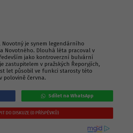
vel Novotný je synem legendárního
la Novotného. Dlouhá léta pracoval v
především jako kontroverzní bulvární
je zastupitelem v pražských Řeporyjích,
t let působil ve funkci starosty této
 v polovině června.
Sdílet na WhatsApp
IT DO DISKUZE (0 PŘÍSPĚVKŮ)