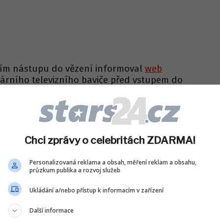
ím nástupu do vězení informoval
web
dárního televizního baviče před vstupem do
kráci ukázal novinářům, co si bere za mříže.
 oblečení či obuv, ale také cigarety, tužky,
Čtěte také
Chci zprávy o celebritách ZDARMA!
Personalizovaná reklama a obsah, měření reklam a obsahu,
průzkum publika a rozvoj služeb
Ukládání a/nebo přístup k informacím v zařízení
Další informace