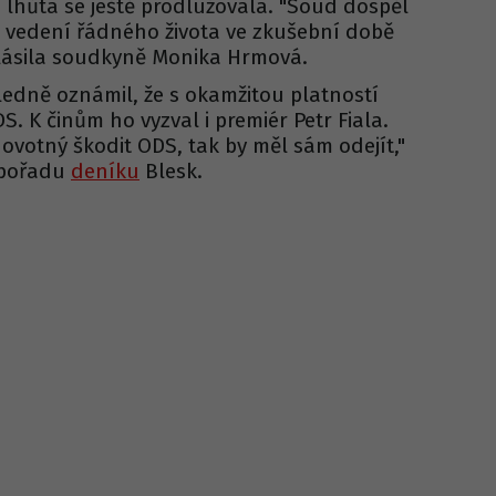
 lhůta se ještě prodlužovala. "Soud dospěl
 vedení řádného života ve zkušební době
hlásila soudkyně Monika Hrmová.
ledně oznámil, že s okamžitou platností
S. K činům ho vyzval i premiér Petr Fiala.
ovotný škodit ODS, tak by měl sám odejít,"
 pořadu
deníku
Blesk.