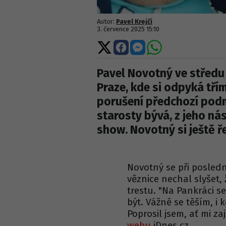
Autor:
Pavel Krejčí
3. července 2025 15:10
Sdílet
Sdílet
Sdílet
Sdílet
na
na
na
na
X
Facebooku
Messengeru
WhatsApp
Pavel Novotný ve středu
Praze, kde si odpyká tří
porušení předchozí podm
starosty bývá, z jeho ná
show. Novotný si ještě ře
Novotný se při posled
věznice nechal slyšet, 
trestu. "Na Pankráci s
být. Vážně se těším, i
Poprosil jsem, ať mi zaj
webu
iDnes.cz.