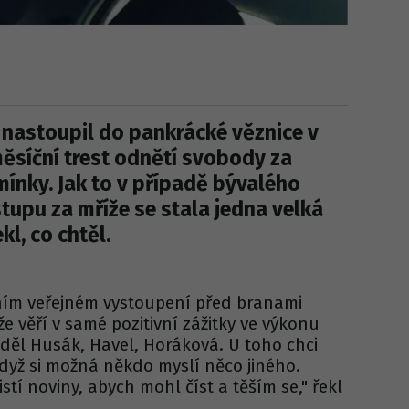
 nastoupil do pankrácké věznice v
měsíční trest odnětí svobody za
ínky. Jak to v případě bývalého
stupu za mříže se stala jedna velká
kl, co chtěl.
ním veřejném vystoupení před branami
že věří v samé pozitivní zážitky ve výkonu
eděl Husák, Havel, Horáková. U toho chci
 když si možná někdo myslí něco jiného.
istí noviny, abych mohl číst a těším se," řekl