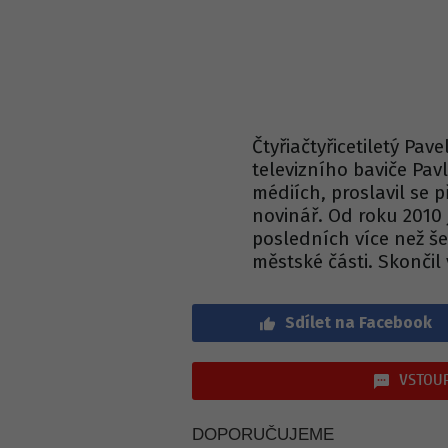
Čtyřiačtyřicetiletý Pa
televizního baviče Pav
médiích, proslavil se 
novinář. Od roku 2010 
posledních více než šes
městské části. Skončil
Sdílet na Facebook
VSTOUP