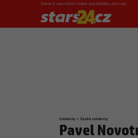
Čtvrtek 6. srpna 2026 | Svátek slaví Oldřiška, zítra Lada
Celebrity
>
České celebrity
Nacházíte
Pavel Novotn
se
zde: