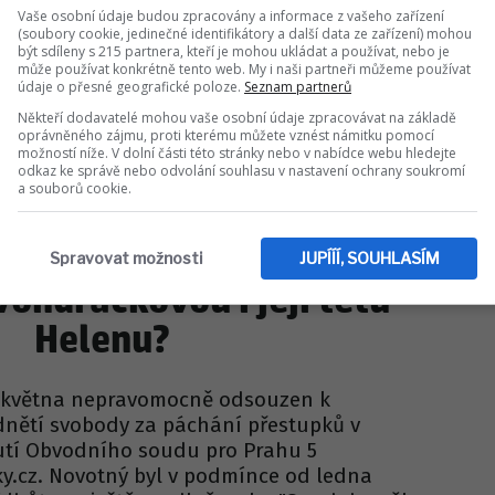
Vaše osobní údaje budou zpracovány a informace z vašeho zařízení
(soubory cookie, jedinečné identifikátory a další data ze zařízení) mohou
být sdíleny s 215 partnera, kteří je mohou ukládat a používat, nebo je
může používat konkrétně tento web. My i naši partneři můžeme používat
údaje o přesné geografické poloze.
Seznam partnerů
Někteří dodavatelé mohou vaše osobní údaje zpracovávat na základě
oprávněného zájmu, proti kterému můžete vznést námitku pomocí
možností níže. V dolní části této stránky nebo v nabídce webu hledejte
odkaz ke správě nebo odvolání souhlasu v nastavení ochrany soukromí
a souborů cookie.
ČESKÉ CELEBRITY
om má prsty Troška! Co
Spravovat možnosti
JUPÍÍÍ, SOUHLASÍM
Vondráčkovou i její tetu
Helenu?
 května nepravomocně odsouzen k
dnětí svobody za páchání přestupků v
tí Obvodního soudu pro Prahu 5
y.cz. Novotný byl v podmínce od ledna