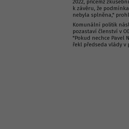
2022, přičemž zkušební
k závěru, že podmínka
nebyla splněna," pro
Komunální politik nás
pozastaví členství v OD
"Pokud nechce Pavel N
řekl předseda vlády v