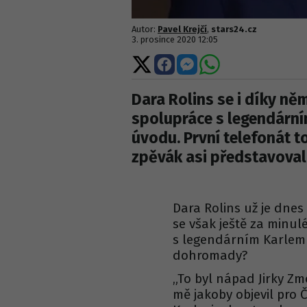
Autor:
Pavel Krejčí
,
stars24.cz
3. prosince 2020 12:05
Sdílet
Sdílet
Sdílet
Sdílet
na
na
na
na
X
Facebooku
Messengeru
WhatsApp
Dara Rolins se i díky ně
spolupráce s legendární
úvodu. První telefonát to
zpěvák asi představoval
Dara Rolins už je dne
se však ještě za minul
s legendárním Karlem G
dohromady?
„To byl nápad Jirky Zm
mě jakoby objevil pro