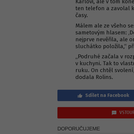
Karlovi, ale v tom kon
ten telefon a zavolal 
časy.
Málem ale ze všeho se
sametovým hlasem: ‚Do
nejprve nevěřila, ale 
sluchátko položila,“ p
„Podruhé začala v rozp
v kuchyni. Tak to vlas
ruku. On chtěl svolení
dodala Rolins.
Sdílet na Facebook
VSTOUP