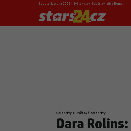
Sobota 8. srpna 2026 | Svátek slaví Soběslav, zítra Roman
Celebrity
>
Světové celebrity
Nacházíte
Dara Rolins
se
zde: