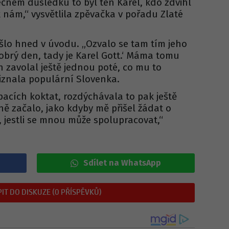
ečném důsledku to byl ten Karel, kdo zdvihl
k nám,“ vysvětlila zpěvačka v pořadu Zlaté
šlo hned v úvodu. „Ozvalo se tam tím jeho
brý den, tady je Karel Gott.‘ Máma tomu
on zavolal ještě jednou poté, co mu to
řiznala populární Slovenka.
acích koktat, rozdýchávala to pak ještě
tně začalo, jako kdyby mě přišel žádat o
, jestli se mnou může spolupracovat,“
Sdílet na WhatsApp
IT DO DISKUZE (0 PŘÍSPĚVKŮ)