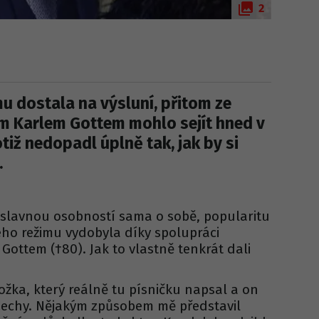
2
mu dostala na výsluní, přitom ze
m Karlem Gottem mohlo sejít hned v
tiž nedopadl úplně tak, jak by si
.
s slavnou osobností sama o sobě, popularitu
ého režimu vydobyla díky spolupráci
ottem (†80). Jak to vlastně tenkrát dali
ožka, který reálně tu písničku napsal a on
 Čechy. Nějakým způsobem mě představil