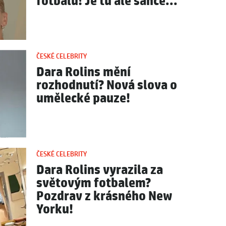
fotbalu! Je tu ale šance...
ČESKÉ CELEBRITY
Dara Rolins mění
rozhodnutí? Nová slova o
umělecké pauze!
ČESKÉ CELEBRITY
Dara Rolins vyrazila za
světovým fotbalem?
Pozdrav z krásného New
Yorku!