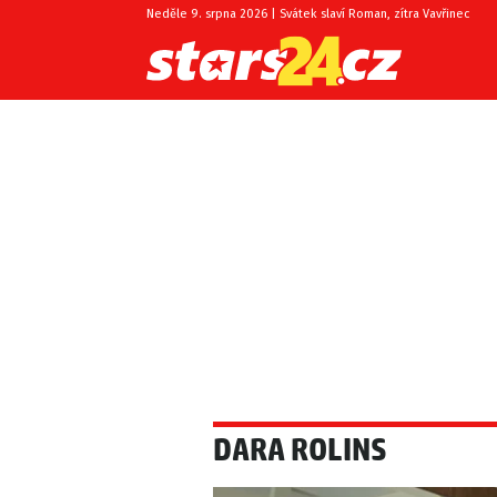
Neděle 9. srpna 2026 | Svátek slaví Roman, zítra Vavřinec
DARA ROLINS