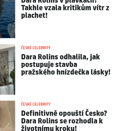
Dara Rolins v plavkách?
Takhle vzala kritikům vítr z
plachet!
ČESKÉ CELEBRITY
Dara Rolins odhalila, jak
postupuje stavba
pražského hnízdečka lásky!
ČESKÉ CELEBRITY
Definitivně opouští Česko?
Dara Rolins se rozhodla k
životnímu kroku!