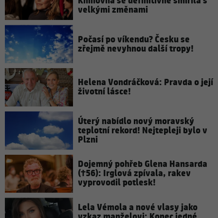
Knihovna se definitivně smířila s
velkými změnami
Počasí po víkendu? Česku se
zřejmě nevyhnou další tropy!
Helena Vondráčková: Pravda o její
životní lásce!
Úterý nabídlo nový moravský
teplotní rekord! Nejtepleji bylo v
Plzni
Dojemný pohřeb Glena Hansarda
(†56): Irglová zpívala, rakev
vyprovodil potlesk!
Lela Vémola a nové vlasy jako
vzkaz manželovi: Konec jedné