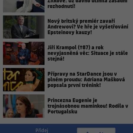
Žilkové: Už dávno učinila zásadní
rozhodnutí!
Nový britský premiér zavaří
Andrewovi? Ve hře je vyšetřování
Epsteinovy kauzy!
Jiří Krampol (†87) a rok
nevyjasněná věc: Situace je stále
stejná!
Přípravy na StarDance jsou v
plném proudu: Adriana Mašková
popsala první trénink!
Princezna Eugenie je
trojnásobnou maminkou! Rodila v
Portugalsku
Přidej