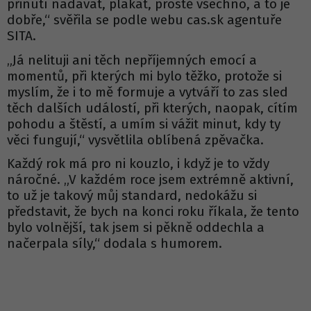
přinutí nadávat, plakat, prostě všechno, a to je
dobře,“ svěřila se podle webu cas.sk agentuře
SITA.
„Já nelituji ani těch nepříjemných emocí a
momentů, při kterých mi bylo těžko, protože si
myslím, že i to mě formuje a vytváří to zas sled
těch dalších událostí, při kterých, naopak, cítím
pohodu a štěstí, a umím si vážit minut, kdy ty
věci fungují,“ vysvětlila oblíbená zpěvačka.
Každý rok má pro ni kouzlo, i když je to vždy
náročné. „V každém roce jsem extrémně aktivní,
to už je takový můj standard, nedokážu si
představit, že bych na konci roku říkala, že tento
bylo volnější, tak jsem si pěkně oddechla a
načerpala síly,“ dodala s humorem.