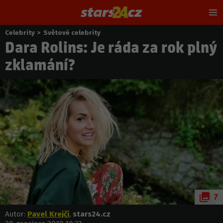
Hl
m
Celebrity
>
Světové celebrity
Nacházíte
Dara Rolins: Je ráda za rok plný
se
zde:
zklamání?
7
Autor:
Pavel Krejčí
,
stars24.cz