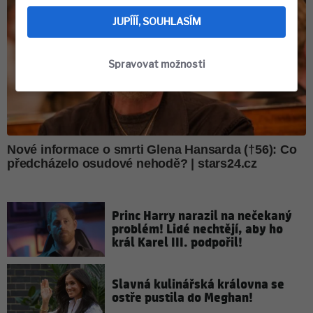
JUPÍÍÍ, SOUHLASÍM
Spravovat možnosti
Princ Harry narazil na nečekaný
problém! Lidé nechtějí, aby ho
král Karel III. podpořil!
Slavná kulinářská královna se
ostře pustila do Meghan!