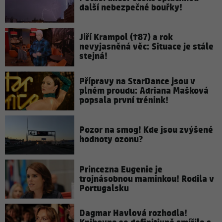
další nebezpečné bouřky!
Jiří Krampol (†87) a rok
nevyjasněná věc: Situace je stále
stejná!
Přípravy na StarDance jsou v
plném proudu: Adriana Mašková
popsala první trénink!
Pozor na smog! Kde jsou zvýšené
hodnoty ozonu?
Princezna Eugenie je
trojnásobnou maminkou! Rodila v
Portugalsku
Dagmar Havlová rozhodla!