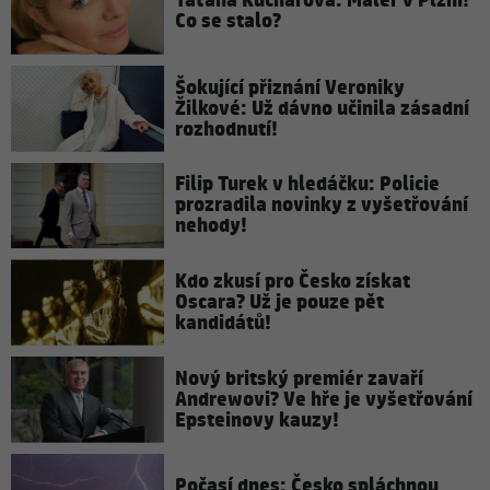
Taťána Kuchařová: Malér v Plzni!
Co se stalo?
Šokující přiznání Veroniky
Žilkové: Už dávno učinila zásadní
rozhodnutí!
Filip Turek v hledáčku: Policie
prozradila novinky z vyšetřování
nehody!
Kdo zkusí pro Česko získat
Oscara? Už je pouze pět
kandidátů!
Nový britský premiér zavaří
Andrewovi? Ve hře je vyšetřování
Epsteinovy kauzy!
Počasí dnes: Česko spláchnou