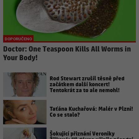
Doctor: One Teaspoon Kills All Worms in
Your Body!
Rod Stewart zrušil těsně před
začátkem další koncert!
Tentokrát za to ale nemohl!
Taťána Kuchařová: Malér v Plzni!
Co se stalo?
Šokující přiznání Veroniky