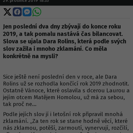
29. prosince 2019 18:33
Sdílet
Sdílet
Sdílet
Sdílet
na
na
na
na
X
Facebooku
Messengeru
WhatsApp
Jen poslední dva dny zbývají do konce roku
2019, a tak pomalu nastává čas bilancovat.
Slova se ujala Dara Rolins, která podle svých
slov zažila i mnoho zklamání. Co měla
konkrétně na mysli?
Sice ještě není poslední den v roce, ale Dara
Rolins už se rozhodla končící rok 2019 zhodnotit.
Ostatně Vánoce, které oslavila s dcerou Laurou a
jejím otcem Matějem Homolou, už má za sebou,
tak proč ne…
Podle jejích slov jí i letošní rok připravil mnohá
zklamání. „Za ten rok se stane hodně věcí, které
nás zklamou, potěší, zarmoutí, vynervují, rozčílí,