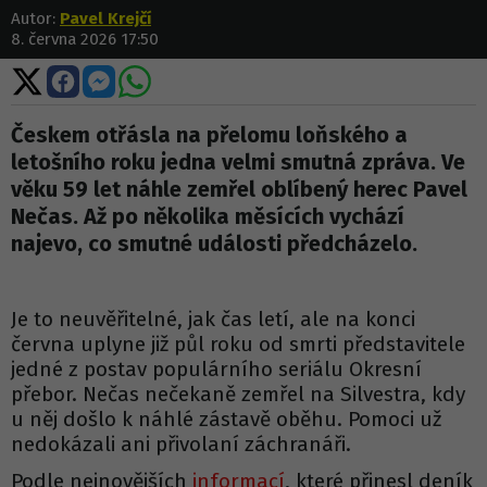
Autor:
Pavel Krejčí
8. června 2026 17:50
Sdílet
Sdílet
Sdílet
Sdílet
na
na
na
na
X
Facebooku
Messengeru
WhatsApp
Českem otřásla na přelomu loňského a
letošního roku jedna velmi smutná zpráva. Ve
věku 59 let náhle zemřel oblíbený herec Pavel
Nečas. Až po několika měsících vychází
najevo, co smutné události předcházelo.
Je to neuvěřitelné, jak čas letí, ale na konci
června uplyne již půl roku od smrti představitele
jedné z postav populárního seriálu Okresní
přebor. Nečas nečekaně zemřel na Silvestra, kdy
u něj došlo k náhlé zástavě oběhu. Pomoci už
nedokázali ani přivolaní záchranáři.
Podle nejnovějších
informací
, které přinesl deník