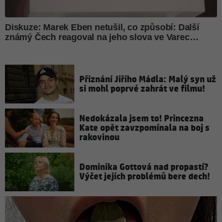
Přiznání Jiřího Mádla: Malý syn už
si mohl poprvé zahrát ve filmu!
Nedokázala jsem to! Princezna
Kate opět zavzpomínala na boj s
rakovinou
Dominika Gottová nad propastí?
Výčet jejích problémů bere dech!