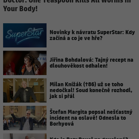
Doctor: One Teaspoon Kills All Worms in
Your Body!
Novinky k návratu SuperStar: Kdy
začíná a co je ve hře?
Jiřina Bohdalová: Tajný recept na
dlouhověkost odhalen!
Milan Knížák (†86) už se toho
nedočkal! Soud konečně rozhodl,
jak si přál
Štefan Margita popsal nešťastný
incident na oslavě! Odnesla to
Borhyová