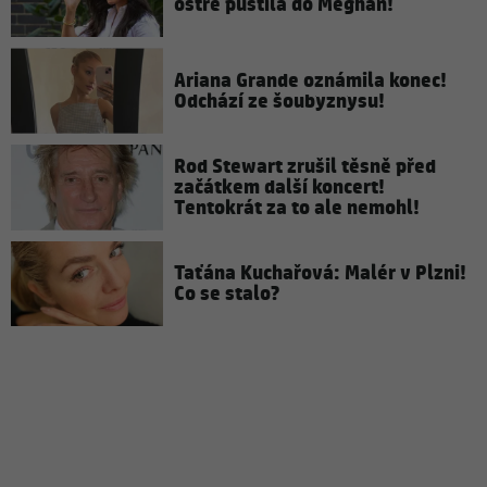
ostře pustila do Meghan!
Ariana Grande oznámila konec!
Odchází ze šoubyznysu!
Rod Stewart zrušil těsně před
začátkem další koncert!
Tentokrát za to ale nemohl!
Taťána Kuchařová: Malér v Plzni!
Co se stalo?