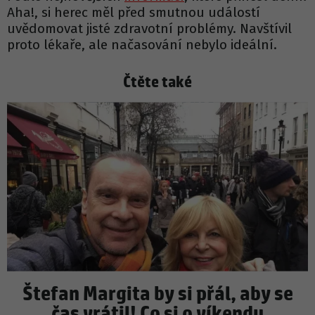
Aha!, si herec měl před smutnou událostí
uvědomovat jisté zdravotní problémy. Navštívil
proto lékaře, ale načasování nebylo ideální.
Čtěte také
Štefan Margita by si přál, aby se
čas vrátil! Co si o víkendu