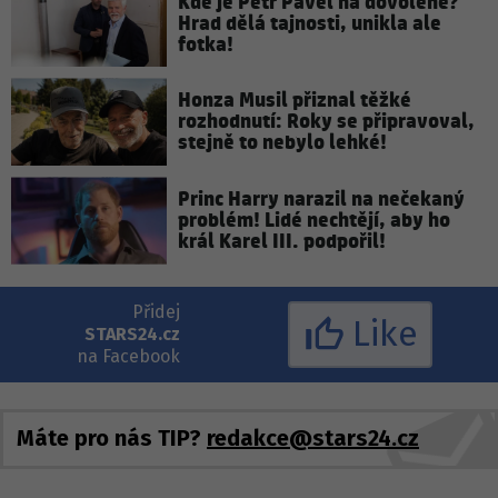
Kde je Petr Pavel na dovolené?
Hrad dělá tajnosti, unikla ale
fotka!
Honza Musil přiznal těžké
rozhodnutí: Roky se připravoval,
stejně to nebylo lehké!
Princ Harry narazil na nečekaný
problém! Lidé nechtějí, aby ho
král Karel III. podpořil!
Přidej
Like
STARS24.cz
na Facebook
Máte pro nás TIP?
redakce@stars24.cz