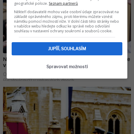
geografické poloze.
Seznam partnerů
Někteří dodavatelé mohou vaše osobní údaje zpracovávat na
základě oprávněného zájmu, proti kterému můžete vznést
námitku pomocí možností níže. V dolní části této stránky nebo
v nabídce webu hledejte odkaz ke správě nebo odvolání
souhlasu v nastavení ochrany soukromí a souborů cookie.
JUPÍÍÍ, SOUHLASÍM
Spravovat možnosti