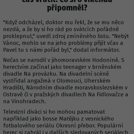
připomněl?
"Když odcházel, doktor mu řekl, že se mu něco
nezdá, a že by si ho rád po svátcích pořádně
proklepnul," uvedl zdroj zmíněného listu. "Nebýt
Vánoc, mohlo se na jeho problémy přijít včas a
Pavel tu s námi pořád byl," dodal informátor.
Nečas se narodil v jihomoravském Hodoníně. S
herectvím začínal jako teenager v brněnském
divadle Na provázku. Na divadelní scéně
vystřídal angažmá v Olomouci, Uherském
Hradišti, Národním divadle moravskoslezském v
Ostravě či v pražských divadlech Na Fidlovačce a
na Vinohradech.
Televizní diváci si ho mohou pamatovat
například jako bosse Matějku z vesnického
fotbalového seriálu Okresní přebor. Populární
herec si zahrál i v dalších sledovaných seriálech,