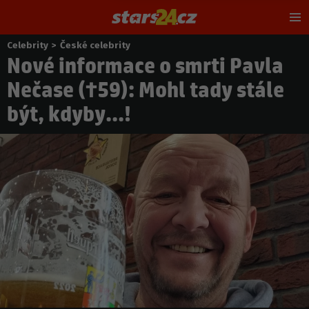
Hl
m
Celebrity
>
České celebrity
Nacházíte
Nové informace o smrti Pavla
se
zde:
Nečase (†59): Mohl tady stále
být, kdyby...!