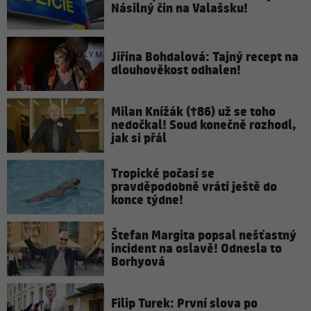
Násilný čin na Valašsku!
Jiřina Bohdalová: Tajný recept na
dlouhověkost odhalen!
Milan Knížák (†86) už se toho
nedočkal! Soud konečně rozhodl,
jak si přál
Tropické počasí se
pravděpodobně vrátí ještě do
konce týdne!
Štefan Margita popsal nešťastný
incident na oslavě! Odnesla to
Borhyová
Filip Turek: První slova po