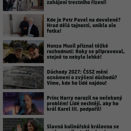
zahájení trestního řízení!
Kde je Petr Pavel na dovolené?
Hrad dělá tajnosti, unikla ale
fotka!
Honza Musil přiznal těžké
rozhodnutí: Roky se připravoval,
stejně to nebylo lehké!
Důchody 2027: ČSSZ mění
oznámení o zvýšení důchodů?
Víme, kde ho lidé najdou!
Princ Harry narazil na nečekaný
problém! Lidé nechtějí, aby ho
král Karel III. podpořil!
Slavná kulinářská královna se