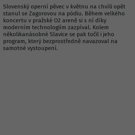
Slovenský operní pěvec v květnu na chvíli opět
stanul se Zagorovou na pódiu. Během velkého
koncertu v pražské O2 areně si s ní díky
moderním technologiím zazpíval. Kolem
několikanásobné Slavice se pak točil i jeho
program, který bezprostředně navazoval na
samotné vystoupení.