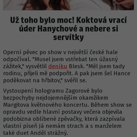
Už toho bylo moc! Koktová vrací
úder Hanychové a nebere si
servítky
Operní pěvec po show v největší české hale
odpočíval. "Musel jsem vstřebat ten úžasný
zážitek," vysvětlil
deníku
Blesk. "Měl jsem tady
rodinu, přijeli mě podpořit. A pak jsem šel Hance
poděkovat na hřbitov," svěřil se.
Vystoupení hologramu Zagorové bylo
bezpochyby nejdojemnějším okamžikem
Margitova květnového koncertu. Během show se
opravdu vedle hlavní postavy večera objevila
podobizna oblíbené zpěvačky, která zazpívala
vlastní píseň Já nemám strach a s manželem
také duet Anděl strážný.