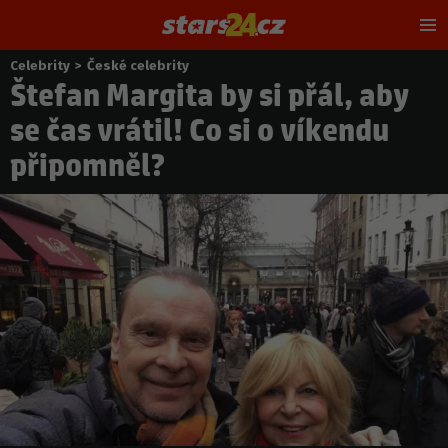
Hl
m
Celebrity
>
České celebrity
Nacházíte
Štefan Margita by si přál, aby
se
zde:
se čas vrátil! Co si o víkendu
připomněl?