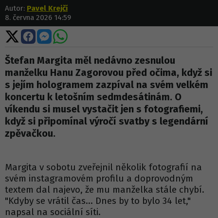
Autor:
Pavel Krejčí
8. června 2026 14:59
Sdílet
Sdílet
Sdílet
Sdílet
na
na
na
na
X
Facebooku
Messengeru
WhatsApp
Štefan Margita měl nedávno zesnulou
manželku Hanu Zagorovou před očima, když si
s jejím hologramem zazpíval na svém velkém
koncertu k letošním sedmdesátinám. O
víkendu si musel vystačit jen s fotografiemi,
když si připomínal výročí svatby s legendární
zpěvačkou.
Margita v sobotu zveřejnil několik fotografií na
svém instagramovém profilu a doprovodným
textem dal najevo, že mu manželka stále chybí.
"Kdyby se vrátil čas… Dnes by to bylo 34 let,"
napsal na sociální síti.