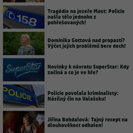
Tragédie na jezeře Most: Policie
našla tělo jednoho z
pohřešovaných!
Dominika Gottová nad propastí?
Výčet jejích problémů bere dech!
Novinky k návratu SuperStar: Kdy
začíná a co je ve hře?
Policie povolala kriminalisty:
Násilný čin na Valašsku!
Jiřina Bohdalová: Tajný recept na
dlouhověkost odhalen!