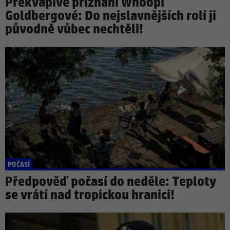
Překvapivé přiznání Whoopi
Goldbergové: Do nejslavnějších rolí ji
původně vůbec nechtěli!
POČASÍ
Předpověď počasí do neděle: Teploty
se vrátí nad tropickou hranici!