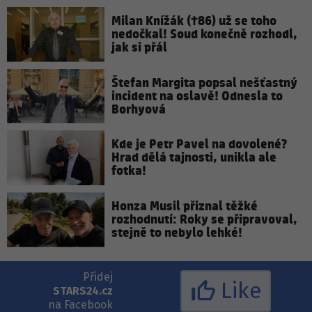
Milan Knížák (†86) už se toho
nedočkal! Soud konečně rozhodl,
jak si přál
Štefan Margita popsal nešťastný
incident na oslavě! Odnesla to
Borhyová
Kde je Petr Pavel na dovolené?
Hrad dělá tajnosti, unikla ale
fotka!
Honza Musil přiznal těžké
rozhodnutí: Roky se připravoval,
stejně to nebylo lehké!
Přidej
Like
STARS24.cz
na Facebook