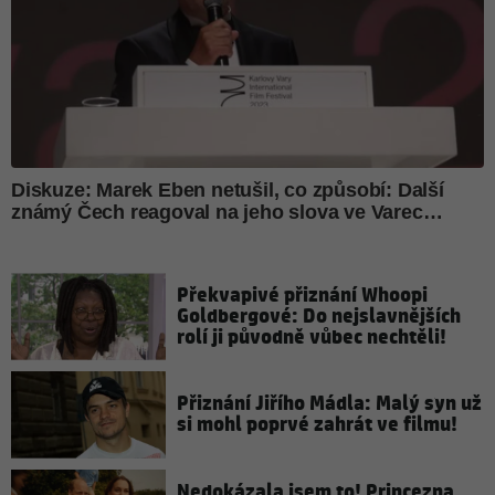
Překvapivé přiznání Whoopi
Goldbergové: Do nejslavnějších
rolí ji původně vůbec nechtěli!
Přiznání Jiřího Mádla: Malý syn už
si mohl poprvé zahrát ve filmu!
Nedokázala jsem to! Princezna