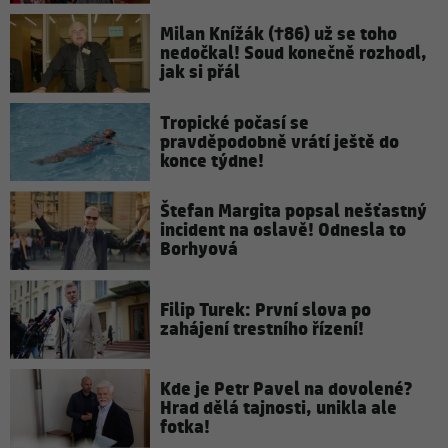
Milan Knížák (†86) už se toho
nedočkal! Soud konečně rozhodl,
jak si přál
Tropické počasí se
pravděpodobně vrátí ještě do
konce týdne!
Štefan Margita popsal nešťastný
incident na oslavě! Odnesla to
Borhyová
Filip Turek: První slova po
zahájení trestního řízení!
Kde je Petr Pavel na dovolené?
Hrad dělá tajnosti, unikla ale
fotka!