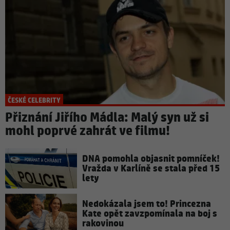
ČESKÉ CELEBRITY
Přiznání Jiřího Mádla: Malý syn už si
mohl poprvé zahrát ve filmu!
DNA pomohla objasnit pomníček!
Vražda v Karlíně se stala před 15
lety
Nedokázala jsem to! Princezna
Kate opět zavzpomínala na boj s
rakovinou