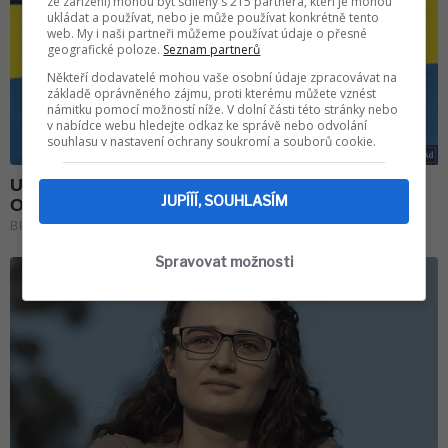
ze zařízení) mohou být sdíleny s 215 partnera, kteří je mohou
ukládat a používat, nebo je může používat konkrétně tento
web. My i naši partneři můžeme používat údaje o přesné
geografické poloze.
Seznam partnerů
Někteří dodavatelé mohou vaše osobní údaje zpracovávat na
základě oprávněného zájmu, proti kterému můžete vznést
námitku pomocí možností níže. V dolní části této stránky nebo
v nabídce webu hledejte odkaz ke správě nebo odvolání
souhlasu v nastavení ochrany soukromí a souborů cookie.
JUPÍÍÍ, SOUHLASÍM
Spravovat možnosti