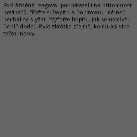
Podrážděně reagoval podnikatel i na přítomnost
novinářů. "Foťte si Dopitu a Dopitovou, mě ne,"
nechal se slyšet. "Vyfoťte Dopitu, jak se usmívá.
De*il," dodal. Bylo zkrátka zřejmé, komu asi více
tečou nervy.