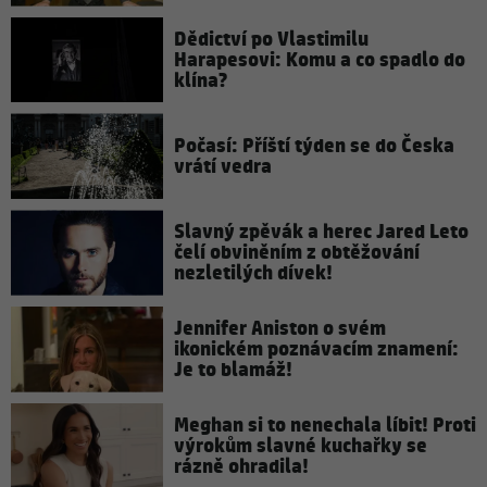
Dědictví po Vlastimilu
Harapesovi: Komu a co spadlo do
klína?
Počasí: Příští týden se do Česka
vrátí vedra
Slavný zpěvák a herec Jared Leto
čelí obviněním z obtěžování
nezletilých dívek!
Jennifer Aniston o svém
ikonickém poznávacím znamení:
Je to blamáž!
Meghan si to nenechala líbit! Proti
výrokům slavné kuchařky se
rázně ohradila!