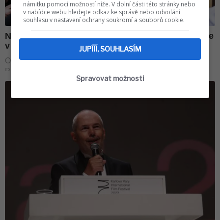
námitku pomocí možností níže. V dolní části této stránky nebo
v nabídce webu hledejte odkaz ke správě nebo odvolání
souhlasu v nastavení ochrany soukromí a souborů cookie.
JUPÍÍÍ, SOUHLASÍM
Spravovat možnosti