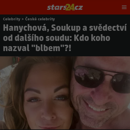
Hl
m
Celebrity
>
České celebrity
Nacházíte
Hanychová, Soukup a svědectví
se
zde:
od dalšího soudu: Kdo koho
nazval "blbem"?!