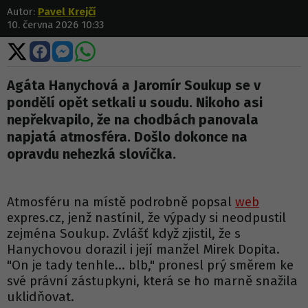
Autor:
Pavel Krejčí
10. června 2026 10:33
Sdílet
Sdílet
Sdílet
Sdílet
na
na
na
na
X
Facebooku
Messengeru
WhatsApp
Agáta Hanychová a Jaromír Soukup se v
pondělí opět setkali u soudu. Nikoho asi
nepřekvapilo, že na chodbách panovala
napjatá atmosféra. Došlo dokonce na
opravdu nehezká slovíčka.
Atmosféru na místě podrobně popsal
web
expres.cz, jenž nastínil, že výpady si neodpustil
zejména Soukup. Zvlášť když zjistil, že s
Hanychovou dorazil i její manžel Mirek Dopita.
"On je tady tenhle... blb," pronesl prý směrem ke
své právní zástupkyni, která se ho marně snažila
uklidňovat.