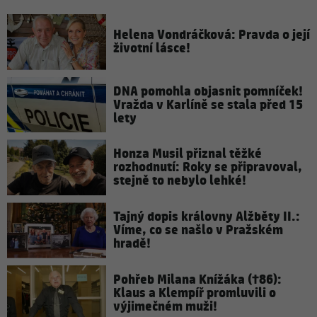
Helena Vondráčková: Pravda o její
životní lásce!
DNA pomohla objasnit pomníček!
Vražda v Karlíně se stala před 15
lety
Honza Musil přiznal těžké
rozhodnutí: Roky se připravoval,
stejně to nebylo lehké!
Tajný dopis královny Alžběty II.:
Víme, co se našlo v Pražském
hradě!
Pohřeb Milana Knížáka (†86):
Klaus a Klempíř promluvili o
výjimečném muži!