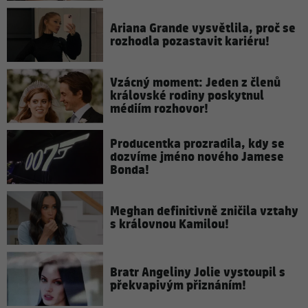
Ariana Grande vysvětlila, proč se
rozhodla pozastavit kariéru!
Vzácný moment: Jeden z členů
královské rodiny poskytnul
médiím rozhovor!
Producentka prozradila, kdy se
dozvíme jméno nového Jamese
Bonda!
Meghan definitivně zničila vztahy
s královnou Kamilou!
Bratr Angeliny Jolie vystoupil s
překvapivým přiznáním!