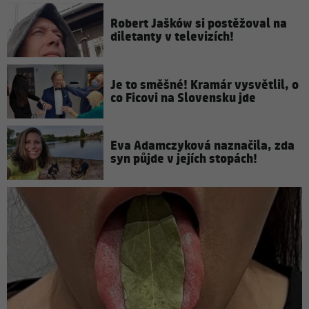
Robert Jašków si postěžoval na
diletanty v televizích!
Je to směšné! Kramár vysvětlil, o
co Ficovi na Slovensku jde
Eva Adamczyková naznačila, zda
syn půjde v jejích stopách!