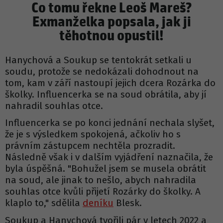
Co tomu řekne Leoš Mareš?
Exmanželka popsala, jak ji
těhotnou opustil!
Hanychová a Soukup se tentokrát setkali u
soudu, protože se nedokázali dohodnout na
tom, kam v září nastoupí jejich dcera Rozárka do
školky. Influencerka se na soud obrátila, aby jí
nahradil souhlas otce.
Influencerka se po konci jednání nechala slyšet,
že je s výsledkem spokojená, ačkoliv ho s
právním zástupcem nechtěla prozradit.
Následně však i v dalším vyjádření naznačila, že
byla úspěšná. "Bohužel jsem se musela obrátit
na soud, ale jinak to nešlo, abych nahradila
souhlas otce kvůli přijetí Rozárky do školky. A
klaplo to," sdělila
deníku
Blesk.
Soukup a Hanychová tvořili pár v letech 2022 a