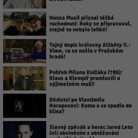
Honza Musil přiznal těžké
rozhodnutí: Roky se připravoval,
stejně to nebylo lehké!
Tajný dopis královny Alžběty II.:
Víme, co se našlo v Pražském
hradě!
Pohřeb Milana Knížáka (†86):
Klaus a Klempíř promluvili o
výjimečném muži!
Dědictví po Vlastimilu
Harapesovi: Komu a co spadlo do
klína?
Slavný zpěvák a herec Jared Leto
čelí obviněním z obtěžování