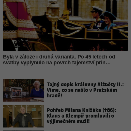
Tajný dopis královny Alžběty II.:
Víme, co se našlo v Pražském
hradě!
Pohřeb Milana Knížáka (†86):
Klaus a Klempíř promluvili o
výjimečném muži!