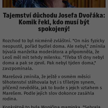
Tajemství důchodu Josefa Dvořáka:
Komik řekl, kdo musí být
spokojený!
Rozchod to byl nicméně zvláštní. "On nás fyzicky
neopustil, pořád bydlel doma. Ale nebyl," zmínila
bývalá manželka moderátora a připomněla, že
Leoš měl mít tehdy milenku. "Třeba tři dny nebyl
doma a pak se zjevil. Pak nebyl týden doma,"
zavzpomínala.
Marešová zmínila, že ještě v osmém měsíci
těhotenství stěhovala byt i s tříletým synem,
přičemž nevěděla, jak to bude s jejich vztahem s
Marešem. Podle jejích slov dokonce zasáhla
rodina.
Konkrétně to byla Moničina maminka. "Sebrala