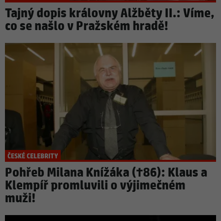
Tajný dopis královny Alžběty II.: Víme,
co se našlo v Pražském hradě!
ČESKÉ CELEBRITY
Pohřeb Milana Knížáka (†86): Klaus a
Klempíř promluvili o výjimečném
muži!