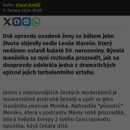
Autor:
Pavel Krejčí
9. června 2026 15:05
Sdílet
Sdílet
Sdílet
Sdílet
na
na
na
na
X
Facebooku
Messengeru
WhatsApp
Dvě opravdu osudové ženy se během jeho
života objevily vedle Leoše Mareše, který
nedávno oslavil kulaté 50. narozeniny. Bývalá
manželka se nyní rozhodla prozradit, jak se
doopravdy odehrála jedna z dramatických
epizod jejich turbulentního vztahu.
Jeden z nejslavnějších českých moderátorů je
momentálně podruhé ženatý a opět se jeho
manželka jmenuje Monika. Nahradila "původní"
Moniku, která v podcastu Mámy sobě prozradila,
zda ji hvězda Evropy 2 svého času opravdu
opustila, když čekala dítě.