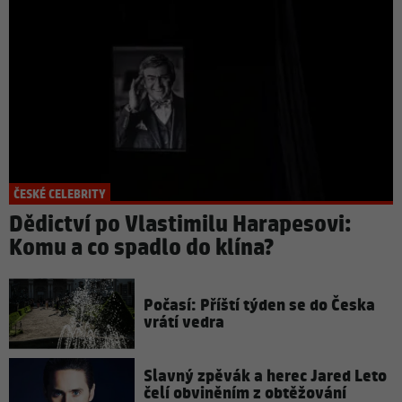
ČESKÉ CELEBRITY
Dědictví po Vlastimilu Harapesovi:
Komu a co spadlo do klína?
Počasí: Příští týden se do Česka
vrátí vedra
Slavný zpěvák a herec Jared Leto
čelí obviněním z obtěžování