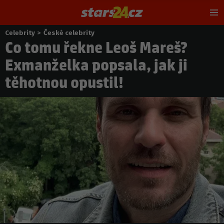
Hl
m
Celebrity
>
České celebrity
Nacházíte
Co tomu řekne Leoš Mareš?
se
zde:
Exmanželka popsala, jak ji
těhotnou opustil!