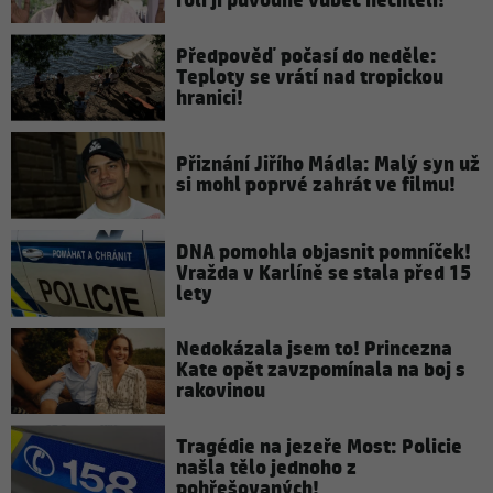
rolí ji původně vůbec nechtěli!
Předpověď počasí do neděle:
Teploty se vrátí nad tropickou
hranici!
Přiznání Jiřího Mádla: Malý syn už
si mohl poprvé zahrát ve filmu!
DNA pomohla objasnit pomníček!
Vražda v Karlíně se stala před 15
lety
Nedokázala jsem to! Princezna
Kate opět zavzpomínala na boj s
rakovinou
Tragédie na jezeře Most: Policie
našla tělo jednoho z
pohřešovaných!