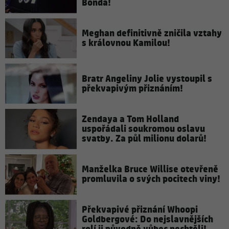
Bonda!
Meghan definitivně zničila vztahy
s královnou Kamilou!
Bratr Angeliny Jolie vystoupil s
překvapivým přiznáním!
Zendaya a Tom Holland
uspořádali soukromou oslavu
svatby. Za půl milionu dolarů!
Manželka Bruce Willise otevřeně
promluvila o svých pocitech viny!
Překvapivé přiznání Whoopi
Goldbergové: Do nejslavnějších