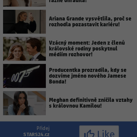
rázně ohradila!
Ariana Grande vysvětlila, proč se
rozhodla pozastavit kariéru!
Vzácný moment: Jeden z členů
královské rodiny poskytnul
médiím rozhovor!
Producentka prozradila, kdy se
dozvíme jméno nového Jamese
Bonda!
Meghan definitivně zničila vztahy
s královnou Kamilou!
Přidej
Like
STARS24.cz