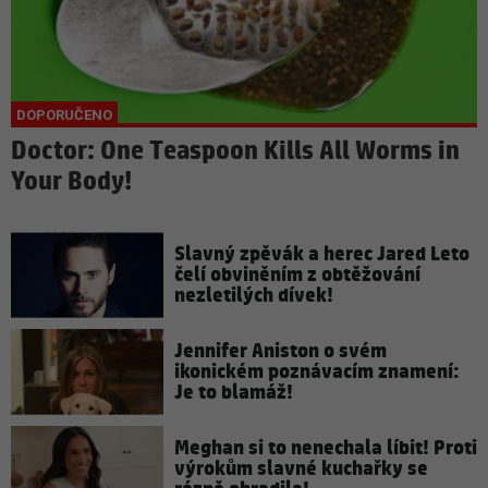
Doctor: One Teaspoon Kills All Worms in
Your Body!
Slavný zpěvák a herec Jared Leto
čelí obviněním z obtěžování
nezletilých dívek!
Jennifer Aniston o svém
ikonickém poznávacím znamení:
Je to blamáž!
Meghan si to nenechala líbit! Proti
výrokům slavné kuchařky se