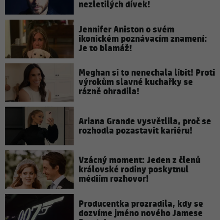
nezletilých dívek!
Jennifer Aniston o svém
ikonickém poznávacím znamení:
Je to blamáž!
Meghan si to nenechala líbit! Proti
výrokům slavné kuchařky se
rázně ohradila!
Ariana Grande vysvětlila, proč se
rozhodla pozastavit kariéru!
Vzácný moment: Jeden z členů
královské rodiny poskytnul
médiím rozhovor!
Producentka prozradila, kdy se
dozvíme jméno nového Jamese