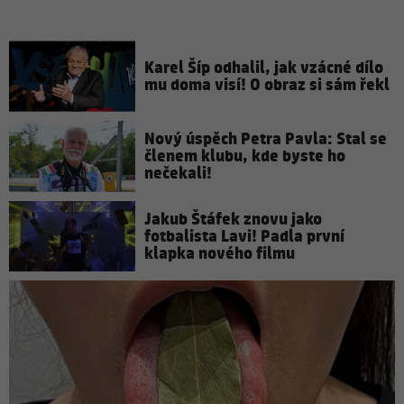
Karel Šíp odhalil, jak vzácné dílo
mu doma visí! O obraz si sám řekl
Nový úspěch Petra Pavla: Stal se
členem klubu, kde byste ho
nečekali!
Jakub Štáfek znovu jako
fotbalista Lavi! Padla první
klapka nového filmu