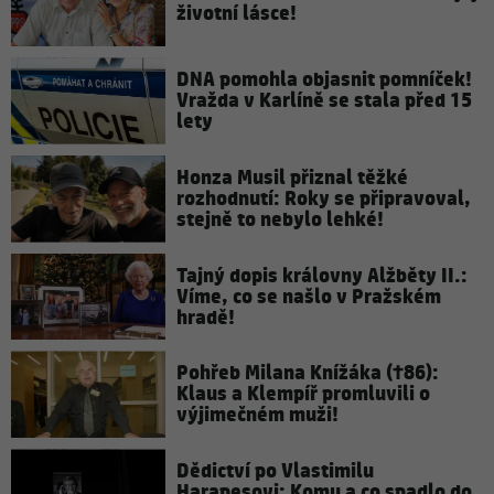
životní lásce!
DNA pomohla objasnit pomníček!
Vražda v Karlíně se stala před 15
lety
Honza Musil přiznal těžké
rozhodnutí: Roky se připravoval,
stejně to nebylo lehké!
Tajný dopis královny Alžběty II.:
Víme, co se našlo v Pražském
hradě!
Pohřeb Milana Knížáka (†86):
Klaus a Klempíř promluvili o
výjimečném muži!
Dědictví po Vlastimilu
Harapesovi: Komu a co spadlo do