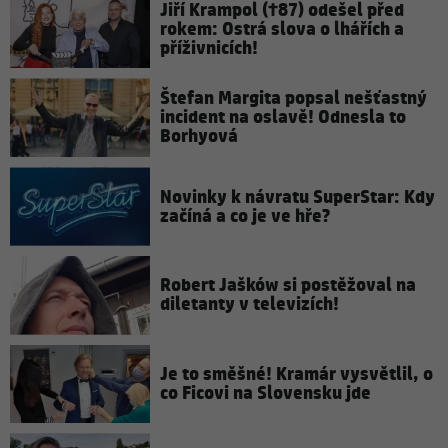
Jiří Krampol (†87) odešel před
rokem: Ostrá slova o lhářích a
příživnicích!
Štefan Margita popsal nešťastný
incident na oslavě! Odnesla to
Borhyová
Novinky k návratu SuperStar: Kdy
začíná a co je ve hře?
Robert Jašków si postěžoval na
diletanty v televizích!
Je to směšné! Kramár vysvětlil, o
co Ficovi na Slovensku jde