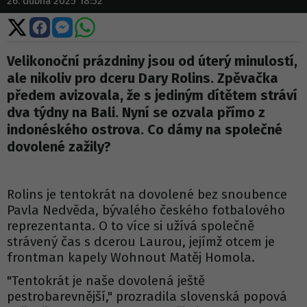
26. dubna 2025 18:52
Sdílet
Sdílet
Sdílet
Sdílet
na
na
na
na
X
Facebooku
Messengeru
WhatsApp
Velikonoční prázdniny jsou od úterý minulostí,
ale nikoliv pro dceru Dary Rolins. Zpěvačka
předem avizovala, že s jediným dítětem stráví
dva týdny na Bali. Nyní se ozvala přímo z
indonéského ostrova. Co dámy na společné
dovolené zažily?
Rolins je tentokrát na dovolené bez snoubence
Pavla Nedvěda, bývalého českého fotbalového
reprezentanta. O to více si užívá společně
strávený čas s dcerou Laurou, jejímž otcem je
frontman kapely Wohnout Matěj Homola.
"Tentokrát je naše dovolená ještě
pestrobarevnější," prozradila slovenská popová