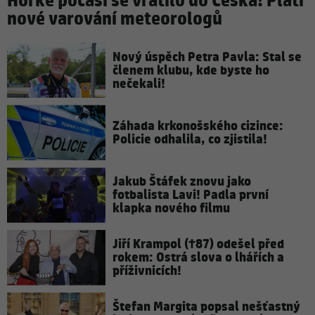
Horké počasí se vrátilo do Česka! Platí
nové varování meteorologů
Nový úspěch Petra Pavla: Stal se
členem klubu, kde byste ho
nečekali!
Záhada krkonošského cizince:
Policie odhalila, co zjistila!
Jakub Štáfek znovu jako
fotbalista Lavi! Padla první
klapka nového filmu
Jiří Krampol (†87) odešel před
rokem: Ostrá slova o lhářích a
příživnicích!
Štefan Margita popsal nešťastný