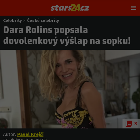
Hl
m
Celebrity
>
České celebrity
Nacházíte
Dara Rolins popsala
se
zde:
dovolenkový výšlap na sopku!
3
Autor:
Pavel Krejčí