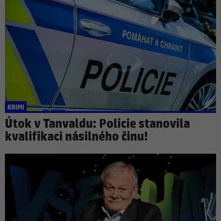
KRIMI
Útok v Tanvaldu: Policie stanovila
kvalifikaci násilného činu!