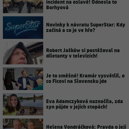
incident na oslavě! Odnesla to
Borhyová
Novinky k návratu SuperStar: Kdy
začíná a co je ve hře?
Robert Jašków si postěžoval na
diletanty v televizích!
Je to směšné! Kramár vysvětlil, o
co Ficovi na Slovensku jde
Eva Adamczyková naznačila, zda
syn půjde v jejích stopách!
Helena Vondráčková: Pravda o její