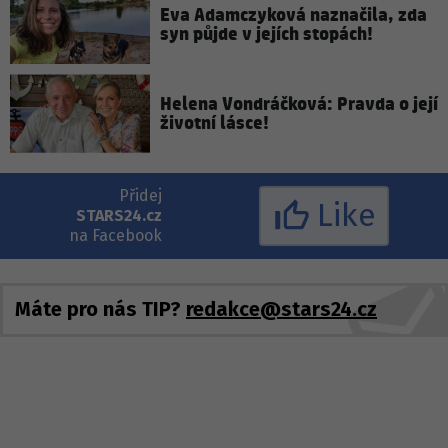
Eva Adamczyková naznačila, zda
syn půjde v jejích stopách!
Helena Vondráčková: Pravda o její
životní lásce!
Přidej
Like
STARS24.cz
na Facebook
Máte pro nás TIP?
redakce@stars24.cz