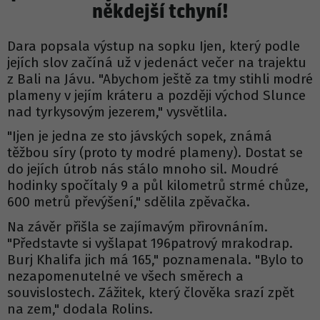
někdejší tchyní!
Dara popsala výstup na sopku Ijen, který podle
jejích slov začíná už v jedenáct večer na trajektu
z Bali na Jávu. "Abychom ještě za tmy stihli modré
plameny v jejím kráteru a později východ Slunce
nad tyrkysovým jezerem," vysvětlila.
"Ijen je jedna ze sto jávských sopek, známá
těžbou síry (proto ty modré plameny). Dostat se
do jejích útrob nás stálo mnoho sil. Moudré
hodinky spočítaly 9 a půl kilometrů strmé chůze,
600 metrů převýšení," sdělila zpěvačka.
Na závěr přišla se zajímavým přirovnáním.
"Představte si vyšlapat 196patrový mrakodrap.
Burj Khalifa jich má 165," poznamenala. "Bylo to
nezapomenutelné ve všech směrech a
souvislostech. Zážitek, který člověka srazí zpět
na zem," dodala Rolins.