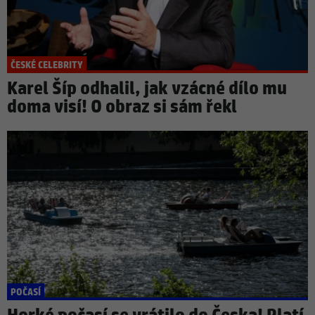
ČESKÉ CELEBRITY
Karel Šíp odhalil, jak vzácné dílo mu
doma visí! O obraz si sám řekl
POČASÍ