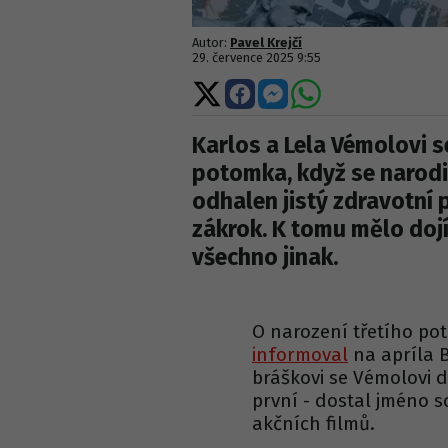
Autor:
Pavel Krejčí
29. července 2025 9:55
Sdílet
Sdílet
Sdílet
Sdílet
na
na
na
na
X
Facebooku
Messengeru
WhatsApp
Karlos a Lela Vémolovi s
potomka, když se narodil
odhalen jistý zdravotní 
zákrok. K tomu mělo dojí
všechno jinak.
O narození třetího p
informoval
na apríla B
bráškovi se Vémolovi d
první - dostal jméno 
akčních filmů.