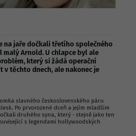
e na jaře dočkali třetího společného
 malý Arnold. U chlapce byl ale
problém, který si žádá operační
t v těchto dnech, ale nakonec je
otomka slavného československého páru
lesk. Po prvorozené dceři a jejím mladším
očkali druhého syna, který - stejně jako ten
související s legendami hollywoodských