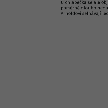
U chlapečka se ale obje
poměrně dlouho nedařil
Arnoldovi selhávají le