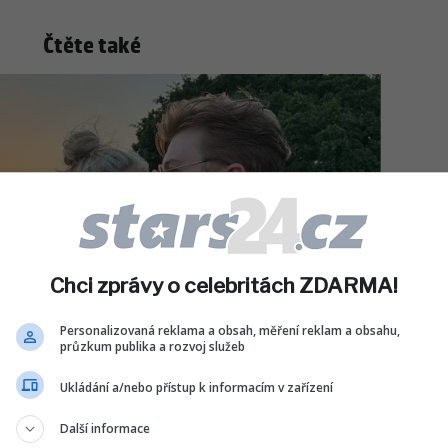
Čtěte také
Chci zprávy o celebritách ZDARMA!
Personalizovaná reklama a obsah, měření reklam a obsahu,
průzkum publika a rozvoj služeb
Ukládání a/nebo přístup k informacím v zařízení
ČESKÉ CELEBRITY
Další informace