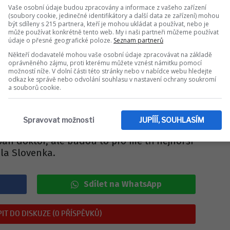
 Natálie Jirásková se po
Vaše osobní údaje budou zpracovány a informace z vašeho zařízení
(soubory cookie, jedinečné identifikátory a další data ze zařízení) mohou
h letech rozešli!
být sdíleny s 215 partnera, kteří je mohou ukládat a používat, nebo je
může používat konkrétně tento web. My i naši partneři můžeme používat
údaje o přesné geografické poloze.
Seznam partnerů
oho z nejúspěšnějších českých MMA
Někteří dodavatelé mohou vaše osobní údaje zpracovávat na základě
těchto dnech, ale termín se nakonec
oprávněného zájmu, proti kterému můžete vznést námitku pomocí
možností níže. V dolní části této stránky nebo v nabídce webu hledejte
ních prázdnin. "
Trošku se nám to posunulo,
odkaz ke správě nebo odvolání souhlasu v nastavení ochrany soukromí
jí prázdniny. Posunulo se to tedy, ale to je
a souborů cookie.
 aby ještě trochu nabral, aby byl silnější
webu
super.cz.
Spravovat možnosti
JUPÍÍÍ, SOUHLASÍM
e dopadne dobře. Úspěšnost je 80 až 90
pan doktor, ale budou to pro mě tři nejhorší
ala Slovenka.
Sdílet na WhatsApp
IT DO DISKUZE (0 PŘÍSPĚVKŮ)