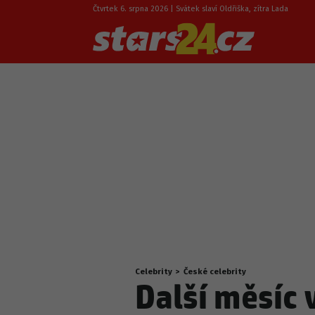
Čtvrtek 6. srpna 2026 | Svátek slaví Oldřiška, zítra Lada
Celebrity
>
České celebrity
Nacházíte
Další měsíc 
se
zde: