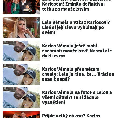
Karlosem! Zmínila definitivní
tečku za manželstvím
Lela Vémola a vzkaz Karlosovi?
Lidé si její slova vykládají po
svém!
Karlos Vémola ještě mohl
zachránit manželství! Nastal ale
další zvrat
Karlos Vémola předmětem
chvály: Lela je ráda, že... Vrátí se
snad k sobě?
Karlos Vémola na fotce s Lelou a
všemi dětmi?! To si žádalo
vysvětlení
Přijde velký návrat? Karlos