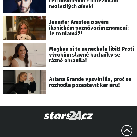
čelí obviněním z obtěžování
nezletilých dívek!
Jennifer Aniston o svém
ikonickém poznávacím znamení:
Je to blamáž!
Meghan si to nenechala líbit! Proti
výrokům slavné kuchařky se
rázně ohradila!
Ariana Grande vysvětlila, proč se
rozhodla pozastavit kariéru!