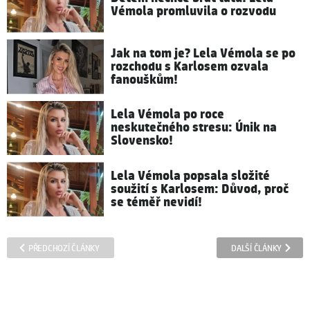
Vémola promluvila o rozvodu
Jak na tom je? Lela Vémola se po
rozchodu s Karlosem ozvala
fanouškům!
Lela Vémola po roce
neskutečného stresu: Únik na
Slovensko!
Lela Vémola popsala složité
soužití s Karlosem: Důvod, proč
se téměř nevidí!
PŘEDCHOZÍ ČLÁNKY
DALŠÍ ČLÁNKY