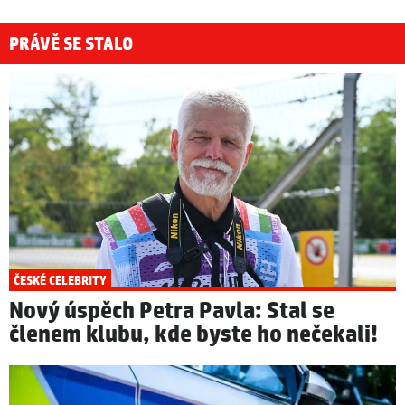
PRÁVĚ SE STALO
ČESKÉ CELEBRITY
Nový úspěch Petra Pavla: Stal se
členem klubu, kde byste ho nečekali!