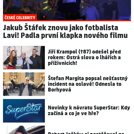
ČESKÉ CELEBRITY
Jakub Štáfek znovu jako fotbalista
Lavi! Padla první klapka nového filmu
Jiří Krampol (†87) odešel před
rokem: Ostrá slova o lhářích a
příživnicích!
Štefan Margita popsal nešťastný
incident na oslavě! Odnesla to
Borhyová
Novinky k návratu SuperStar: Kdy
začíná a co je ve hře?