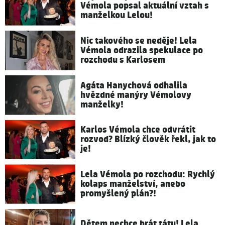
Vémola popsal aktuální vztah s
manželkou Lelou!
Nic takového se neděje! Lela
Vémola odrazila spekulace po
rozchodu s Karlosem
Agáta Hanychová odhalila
hvězdné manýry Vémolovy
manželky!
Karlos Vémola chce odvrátit
rozvod? Blízký člověk řekl, jak to
je!
Lela Vémola po rozchodu: Rychlý
kolaps manželství, anebo
promyšlený plán?!
Dětem nechce brát tátu! Lela