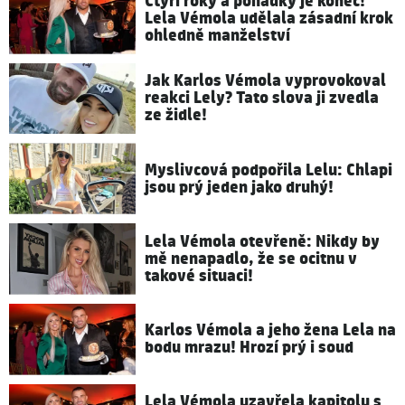
Čtyři roky a pohádky je konec!
Lela Vémola udělala zásadní krok
ohledně manželství
Jak Karlos Vémola vyprovokoval
reakci Lely? Tato slova ji zvedla
ze židle!
Myslivcová podpořila Lelu: Chlapi
jsou prý jeden jako druhý!
Lela Vémola otevřeně: Nikdy by
mě nenapadlo, že se ocitnu v
takové situaci!
Karlos Vémola a jeho žena Lela na
bodu mrazu! Hrozí prý i soud
Lela Vémola uzavřela kapitolu s