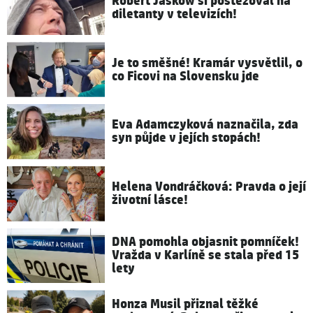
Robert Jašków si postěžoval na
diletanty v televizích!
Je to směšné! Kramár vysvětlil, o
co Ficovi na Slovensku jde
Eva Adamczyková naznačila, zda
syn půjde v jejích stopách!
Helena Vondráčková: Pravda o její
životní lásce!
DNA pomohla objasnit pomníček!
Vražda v Karlíně se stala před 15
lety
Honza Musil přiznal těžké