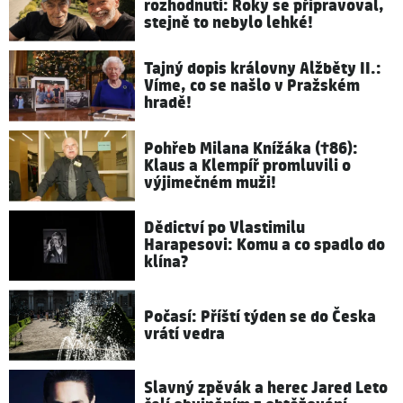
rozhodnutí: Roky se připravoval,
stejně to nebylo lehké!
Tajný dopis královny Alžběty II.:
Víme, co se našlo v Pražském
hradě!
Pohřeb Milana Knížáka (†86):
Klaus a Klempíř promluvili o
výjimečném muži!
Dědictví po Vlastimilu
Harapesovi: Komu a co spadlo do
klína?
Počasí: Příští týden se do Česka
vrátí vedra
Slavný zpěvák a herec Jared Leto